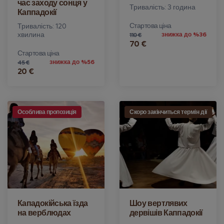
час заходу сонця у
Тривалість: 3 година
Каппадокії
Стартова ціна
Тривалість: 120
хвилина
знижка до %36
110 €
70 €
Стартова ціна
знижка до %56
45 €
20 €
Особлива пропозиція
Скоро закінчиться термін дії
Кападокійська їзда
Шоу вертлявих
на верблюдах
дервішів Каппадокії