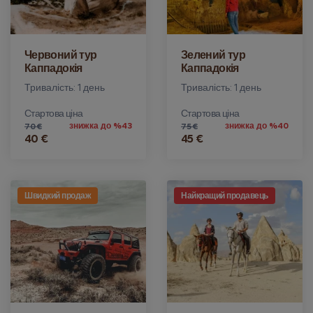
Червоний тур
Зелений тур
Каппадокія
Каппадокія
Тривалість: 1 день
Тривалість: 1 день
Стартова ціна
Стартова ціна
знижка до %43
знижка до %40
70 €
75 €
40 €
45 €
Швидкий продаж
Найкращий продавець