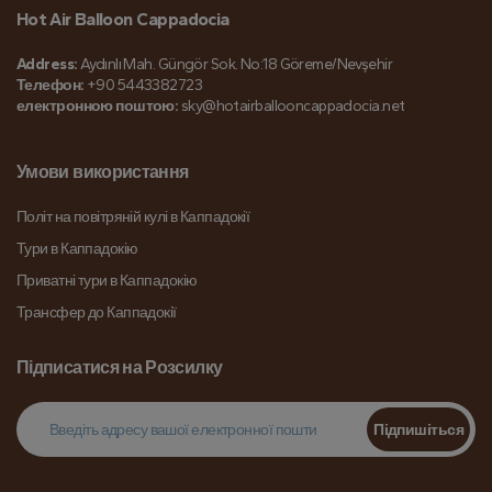
Hot Air Balloon Cappadocia
Address:
Aydınlı Mah. Güngör Sok. No:18 Göreme/Nevşehir
Телефон:
+90 5443382723
електронною поштою:
sky@hotairballooncappadocia.net
Умови використання
Політ на повітряній кулі в Каппадокії
Тури в Каппадокію
Приватні тури в Каппадокію
Трансфер до Каппадокії
Підписатися на Розсилку
Підпишіться