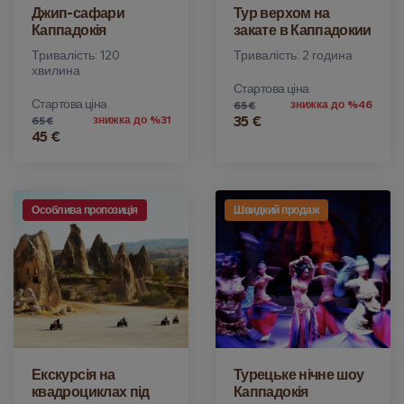
Джип-сафари
Тур верхом на
Каппадокія
закате в Каппадокии
Тривалість: 120
Тривалість: 2 година
хвилина
Стартова ціна
Стартова ціна
знижка до %46
65 €
35 €
знижка до %31
65 €
45 €
Особлива пропозиція
Швидкий продаж
Екскурсія на
Турецьке нічне шоу
квадроциклах під
Каппадокія