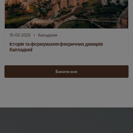
15-03-2025
Кападокія
Історія та формування феєричних димарів
Каппадокії
Бачити все