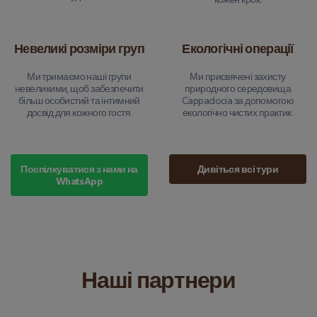
Невеликі розміри груп
Екологічні операції
Ми тримаємо наші групи
Ми присвячені захисту
невеликими, щоб забезпечити
природного середовища
більш особистий та інтимний
Cappadocia за допомогою
досвід для кожного гостя.
екологічно чистих практик.
Поспілкуватися з нами на
Дивіться всі тури
WhatsApp
Наші партнери