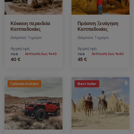
Κόκκινη περιοδεία
Πράσινη Ξενάγηση
Καππαδοκίας
Καππαδοκίας
Διάρκεια: 1 ημέρα
Διάρκεια: 1 ημέρα
Αρχική τιμή
Αρχική τιμή
έκπτωση έως %43
έκπτωση έως %40
70 €
75 €
40 €
45 €
Γρήγορη πώληση
Best Seller