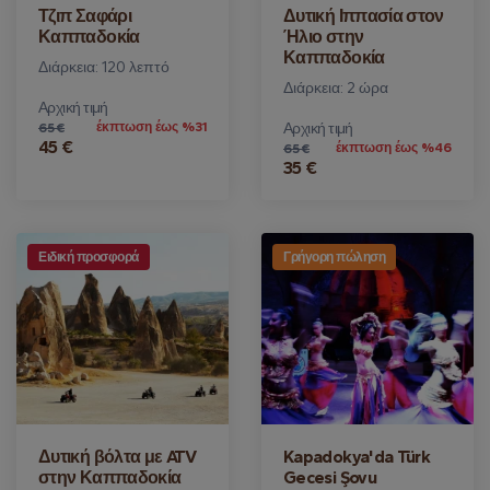
Τζιπ Σαφάρι
Δυτική Ιππασία στον
Καππαδοκία
Ήλιο στην
Καππαδοκία
Διάρκεια: 120 λεπτό
Διάρκεια: 2 ώρα
Αρχική τιμή
έκπτωση έως %31
Αρχική τιμή
65 €
45 €
έκπτωση έως %46
65 €
35 €
Ειδική προσφορά
Γρήγορη πώληση
Δυτική βόλτα με ATV
Kapadokya'da Türk
στην Καππαδοκία
Gecesi Şovu