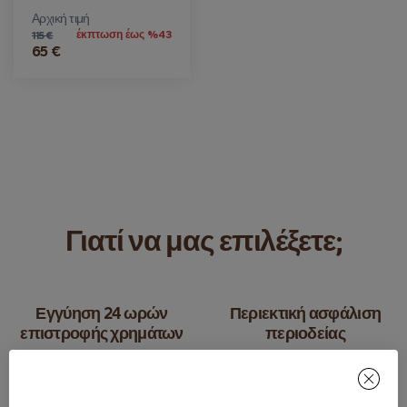
Αρχική τιμή
έκπτωση έως %43
115 €
65 €
Γιατί να μας επιλέξετε;
Εγγύηση 24 ωρών
Περιεκτική ασφάλιση
επιστροφής χρημάτων
περιοδείας
Προσφέρουμε την ειρήνη του
Κάθε πτήση είναι πλήρως
μυαλού με μια πλήρη επιλογή
ασφαλισμένη, ώστε να μπορείτε
επιστροφής, εάν χρειαστεί να
να εστιάσετε στην απόλαυση της