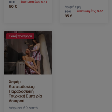
έκπτωση έως %45
110 €
60 €
Αρχική τιμή
έκπτωση έως %30
50 €
35 €
Ειδική προσφορά
Χαμάμ
Καππαδοκίας:
Παραδοσιακή
Τουρκική Εμπειρία
Λουτρού
Διάρκεια: 60 λεπτό