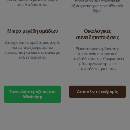
προσφέροντας προσεκτική
που θα δείτε ποτέ.
εξυπηρέτηση και φροντίδα κάθε
βήμα.
Μικρά μεγέθη ομάδων
Οικολογικές
συνειδητοποιήσεις
Διατηρούμε τις ομάδες μας μικρές
για να παρέχουμε μια πιο
Είμαστε αφοσιωμένοι στην
προσωπική και οικεία εμπειρία για
προστασία του φυσικού
κάθε επισκέπτη.
περιβάλλοντος της Cappadocia
μέσω φιλικών προς το
περιβάλλον πρακτικών.
Συνομιλήστε μαζί μας στο
Δείτε όλες τις εκδρομές
WhatsApp