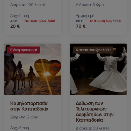
Διάρκεια: 120 λεπτό
Διάρκεια: 3 ώρα
Αρχική τιμή
Αρχική τιμή
έκπτωση έως %56
έκπτωση έως %36
45 €
110 €
20 €
70 €
Ειδική προσφορά
Κοντεύει να εξαντληθεί
Καμηλοπορπατία
Δεξίωση των
στην Καππαδοκία
Τελετουργικών
Δερβίσηδων στην
Διάρκεια: 2 ώρα
Καππαδοκία
Αρχική τιμή
Διάρκεια: 60 λεπτό