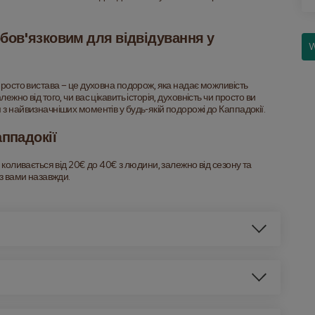
бов'язковим для відвідування у 
W
просто вистава – це духовна подорож, яка надає можливість 
но від того, чи вас цікавить історія, духовність чи просто ви 
з найвизначніших моментів у будь-якій подорожі до Каппадокії.
ппадокії
 коливається від 20€ до 40€ з людини, залежно від сезону та 
 з вами назавжди.