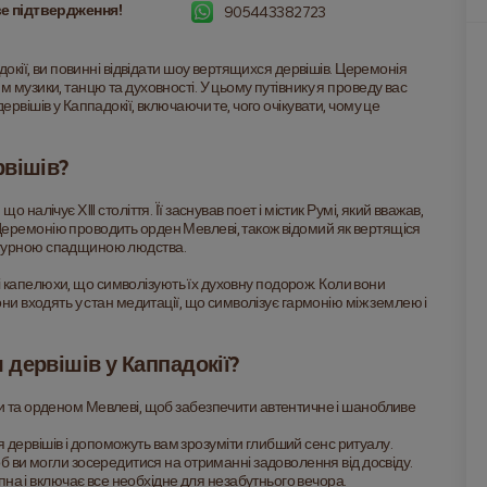
е підтвердження!
905443382723
докії, ви повинні відвідати шоу вертящихся дервішів. Церемонія 
 музики, танцю та духовності. У цьому путівнику я проведу вас 
рвішів у Каппадокії, включаючи те, чого очікувати, чому це 
рвішів?
налічує XIII століття. Її заснував поет і містик Румі, який вважав, 
еремонію проводить орден Мевлеві, також відомий як вертящіся 
ьтурною спадщиною людства.
окі капелюхи, що символізують їх духовну подорож. Коли вони 
ни входять у стан медитації, що символізує гармонію між землею і 
дервішів у Каппадокії?
та орденом Мевлеві, щоб забезпечити автентичне і шанобливе 
я дервішів і допоможуть вам зрозуміти глибший сенс ритуалу.
 ви могли зосередитися на отриманні задоволення від досвіду.
пна і включає все необхідне для незабутнього вечора.