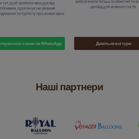
забезпечити більш особистий та і
и тут, щоб зробити ваш досвід
досвід для кожного гостя.
обливим, пропонуючи уважне
вування та турботу про кожен крок.
лкуватися з нами на WhatsApp
Дивіться всі тури
Наші партнери