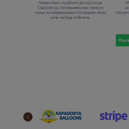
Немає нічого подібного до схід сонця
М
Cappadocia, і ми візьмемо вас прямо в
ос
серце за найдавнішими поглядами, які ви
обслуго
коли -небудь побачите.
Поспі