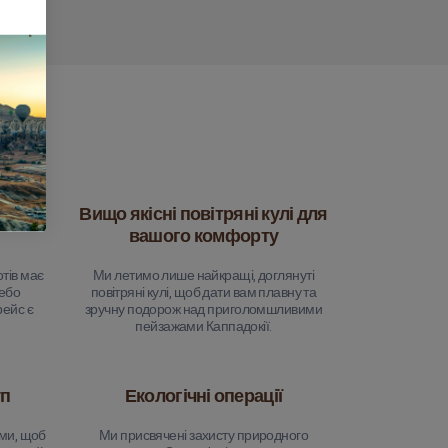
 можна
Вищо якісні повітряні кулі для
вашого комфорту
тів має
Ми летимо лише найкращі, доглянуті
небо
повітряні кулі, щоб дати вам плавну та
рейс є
зручну подорож над приголомшливими
пейзажами Каппадокії.
уп
Екологічні операції
ми, щоб
Ми присвячені захисту природного