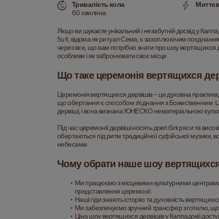
Тривалість кола
Миттєв
60 хвилина
Якщо ви шукаєте унікальний і незабутній досвід у Каппа
Sufi, відома як ритуал Сема, є захоплюючим поєднанням
через все, що вам потрібно знати про шоу вертящихся де
особливе і як забронювати своє місце.
Що таке церемонія вертящихся де
Церемонія вертящихся дервішів – це духовна практика, що 
що обертання є способом з'єднання з Божественним. Ц
дервіші, і вона визнана ЮНЕСКО нематеріальною кул
Під час церемонії дервіші носять довгі білі ряси та вис
обертаються під ритм традиційної суфійської музики, во
небесами.
Чому обрати наше шоу вертящихся 
Ми працюємо з місцевими культурними центрами 
представлення церемонії.
Наші гіди знають історію та духовність вертящихс
Ми забезпечуємо зручний трансфер з готелю, щоб
Ціна шоу вертящихся дервішів у Каппадокії досту