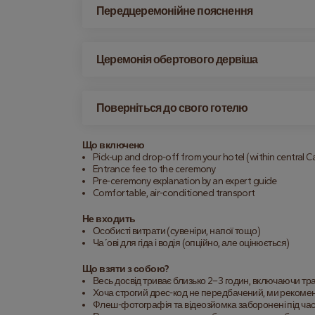
Передцеремонійне пояснення
Церемонія обертового дервіша
Поверніться до свого готелю
Що включено
Pick-up and drop-off from your hotel (within central 
Entrance fee to the ceremony
Pre-ceremony explanation by an expert guide
Comfortable, air-conditioned transport
Не входить
Особисті витрати (сувеніри, напої тощо)
Ча´ові для гіда і водія (опційно, але оцінюється)
Що взяти з собою?
Весь досвід триває близько 2–3 годин, включаючи тр
Хоча строгий дрес-код не передбачений, ми рекоме
Флеш-фотографія та відеозйомка заборонені під час