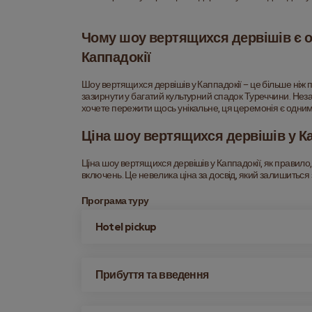
Чому шоу вертящихся дервішів є о
Каппадокії
Шоу вертящихся дервішів у Каппадокії – це більше ніж 
зазирнути у багатий культурний спадок Туреччини. Незалеж
хочете пережити щось унікальне, ця церемонія є одним 
Ціна шоу вертящихся дервішів у Ка
Ціна шоу вертящихся дервішів у Каппадокії, як правило,
включень. Це невелика ціна за досвід, який залишиться
Програма туру
Hotel pickup
Прибуття та введення