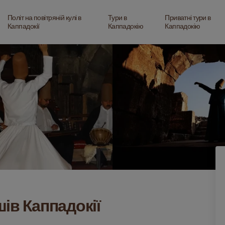
Політ на повітряній кулі в
Тури в
Приватні тури в
Каппадокії
Каппадокію
Каппадокію
ів Каппадокії