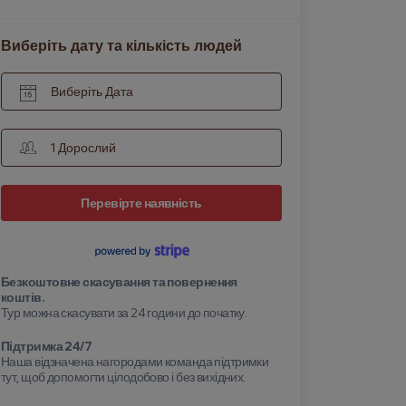
Виберіть дату та кількість людей
Виберіть Дата
1 Дорослий
Перевірте наявність
Безкоштовне скасування та повернення
коштів.
Тур можна скасувати за 24 години до початку.
Підтримка 24/7
Наша відзначена нагородами команда підтримки
тут, щоб допомогти цілодобово і без вихідних.