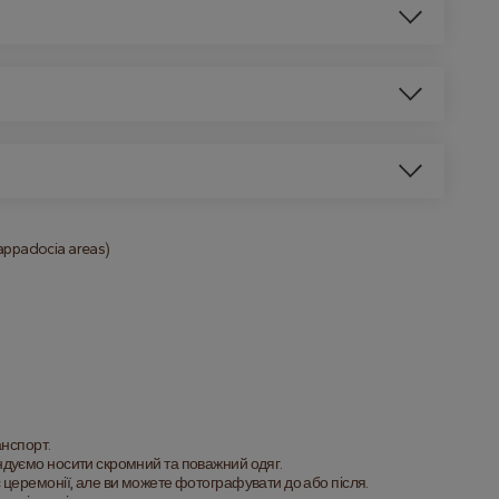
Cappadocia areas)
анспорт.
ндуємо носити скромний та поважний одяг.
 церемонії, але ви можете фотографувати до або після.