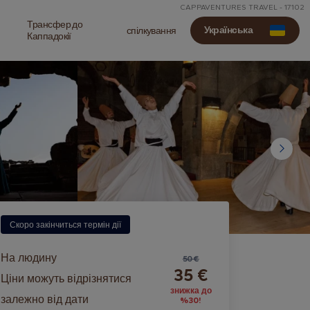
CAPPAVENTURES TRAVEL - 17102
Трансфер до
Українська
спілкування
Каппадокії
Скоро закінчиться термін дії
На людину
50 €
35 €
Ціни можуть відрізнятися
знижка до
залежно від дати
%30!