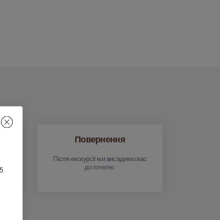
Повернення
Після екскурсії ми висадимо вас
до готелю.
5.