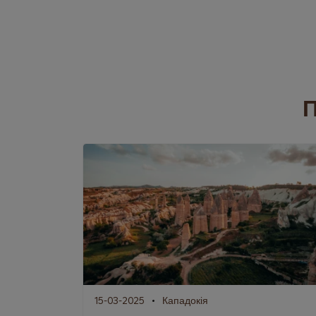
П
15-03-2025
Кападокія