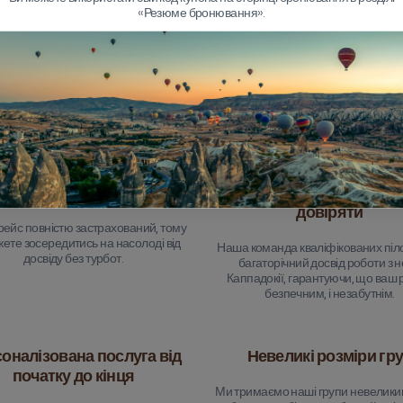
«Резюме бронювання».
Чому обирати нас?
лексне страхування туру
Досвідчені пілоти, яким
довіряти
рейс повністю застрахований, тому
ете зосередитись на насолоді від
Наша команда кваліфікованих піло
досвіду без турбот.
багаторічний досвід роботи з 
Каппадокії, гарантуючи, що ваш 
безпечним, і незабутнім.
оналізована послуга від
Невеликі розміри гр
початку до кінця
Ми тримаємо наші групи невелики