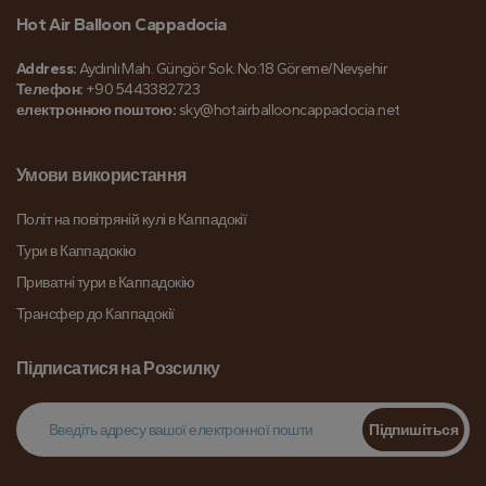
Hot Air Balloon Cappadocia
Address:
Aydınlı Mah. Güngör Sok. No:18 Göreme/Nevşehir
Телефон:
+90 5443382723
електронною поштою:
sky@hotairballooncappadocia.net
Умови використання
Політ на повітряній кулі в Каппадокії
Тури в Каппадокію
Приватні тури в Каппадокію
Трансфер до Каппадокії
Підписатися на Розсилку
Підпишіться