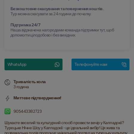
Безкоштовне скасування та повернення коштів.
Тур можна скасувати за 24 години до початку.
Підтримка 24/7
Наша відзначена нагородами команда підтримки тут, щоб
допомогти цілодобово і без вихідних.
WhatsApp
Телефонуйте нам
Тривалість кола
3 година
Миттєве підтвердження!
905443382723
Шукаєте веселий та культурний спосіб провести вечір у Каппадокії? 
Турецьке Нічне Шоу у Каппадокії - це ідеальний вибір! Ця жива та 
розважальна подія пропонує унікальний погляд на турецьку культуру, 