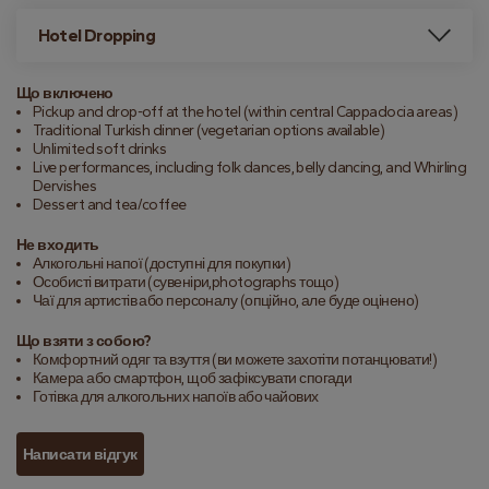
Hotel Dropping
Що включено
Pickup and drop-off at the hotel (within central Cappadocia areas)
Traditional Turkish dinner (vegetarian options available)
Unlimited soft drinks
Live performances, including folk dances, belly dancing, and Whirling
Dervishes
Dessert and tea/coffee
Не входить
Алкогольні напої (доступні для покупки)
Особисті витрати (сувеніри,photographs тощо)
Чаї для артистів або персоналу (опційно, але буде оцінено)
Що взяти з собою?
Комфортний одяг та взуття (ви можете захотіти потанцювати!)
Камера або смартфон, щоб зафіксувати спогади
Готівка для алкогольних напоїв або чайових
Написати відгук