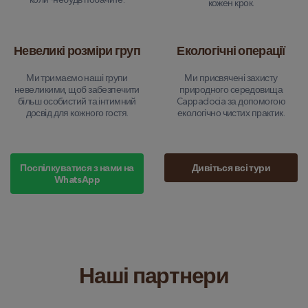
кожен крок.
Невеликі розміри груп
Екологічні операції
Ми тримаємо наші групи
Ми присвячені захисту
невеликими, щоб забезпечити
природного середовища
більш особистий та інтимний
Cappadocia за допомогою
досвід для кожного гостя.
екологічно чистих практик.
Поспілкуватися з нами на
Дивіться всі тури
WhatsApp
Наші партнери