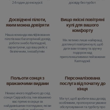
24 годин до екскурсії.
досвіду без турбот.
Досвідчені пілоти,
Вищо якісні повітряні
яким можна довіряти
кулі для вашого
комфорту
Наша команда кваліфікованих
пілотів має багаторічний досвід
Ми летимо лише найкращі,
роботи з небо Каппадокії,
доглянуті повітряні кулі, щоб
гарантуючи, що ваш рейс є
дати вам плавну та зручну
безпечним, і незабутнім.
подорож над
приголомшливими пейзажами
Каппадокії.
Польоти сонця з
Персоналізована
вражаючими видами
послуга від початку до
кінця
Немає нічого подібного до схід
сонця Cappadocia, і ми візьмемо
Ми тут, щоб зробити ваш досвід
вас прямо в серце за
особливим, пропонуючи уважне
найдавнішими поглядами, які ви
обслуговування та турботу про
коли -небудь побачите.