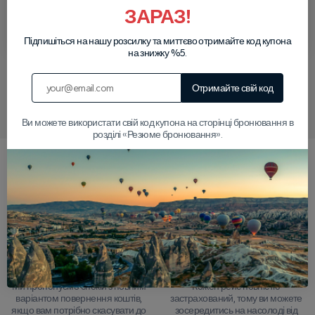
вашого готелю для
висадимо вас до
ЗАРАЗ!
туру, який ви
готелю.
забронювали.
Підпишіться на нашу розсилку та миттєво отримайте код купона
на знижку %5.
Отримайте свій код
Напишіть нам у WhatsApp
Ви можете використати свій код купона на сторінці бронювання в
розділі «Резюме бронювання».
Чому обирати нас?
24-годинна гарантія
Комплексне
повернення грошей
страхування туру
Ми пропонуємо спокій з повним
Кожен рейс повністю
варіантом повернення коштів,
застрахований, тому ви можете
якщо вам потрібно скасувати до
зосередитись на насолоді від