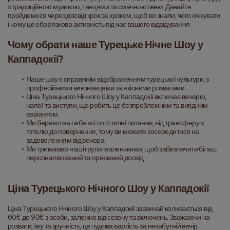
з традиційною музикою, танцями та смачною їжею. Давайте 
пройдемося через досвід крок за кроком, щоб ви знали, чого очікувати 
і чому це обов'язкова активність під час вашого відвідування.
Чому обрати наше Турецьке Нічне Шоу у 
Каппадокії?
Наше шоу є справжнім відображенням турецької культури, з 
професійними виконавцями та якісними розвагами.
Ціна Турецького Нічного Шоу у Каппадокії включає вечерю, 
напої та виступи, що робить це безпроблемним та вигідним 
варіантом.
Ми беремо на себе всі логістичні питання, від трансферу з 
готелю до повернення, тому ви можете зосередитися на 
задоволенням від вечора.
Ми тримаємо наші групи маленькими, щоб забезпечити більш 
персоналізований та приємний досвід.
Ціна Турецького Нічного Шоу у Каппадокії
Ціна Турецького Нічного Шоу у Каппадокії зазвичай коливається від 
60€ до 90€ з особи, залежно від сезону та включень. Зважаючи на 
розваги, їжу та зручність, це чудова вартість за незабутній вечір.