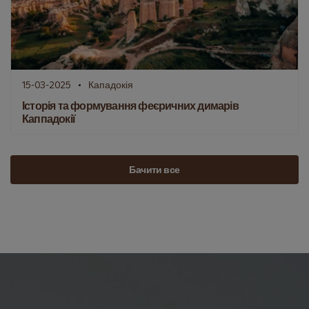
15-03-2025
Кападокія
Історія та формування феєричних димарів
Каппадокії
Бачити все