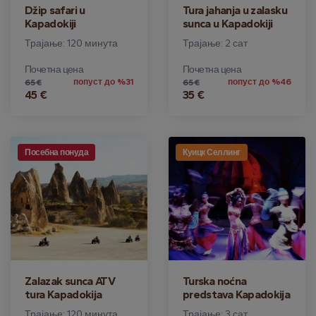
Džip safari u
Tura jahanja u zalasku
Kapadokiji
sunca u Kapadokiji
Трајање: 120 минута
Трајање: 2 сат
Почетна цена
Почетна цена
попуст до %31
попуст до %46
65 €
65 €
45 €
35 €
Посебна понуда
Куицк Селлинг
Zalazak sunca ATV
Turska noćna
tura Kapadokija
predstava Kapadokija
Трајање: 120 минута
Трајање: 3 сат