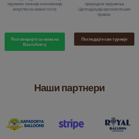
пружимо личније и интимније
природног окружења
искуство за сваког госта.
Цаппадоција кроз еколошке
праксе.
Разговарајте са нама на
Погледајте све турнеје
ВхатсАпп-у
Наши партнери