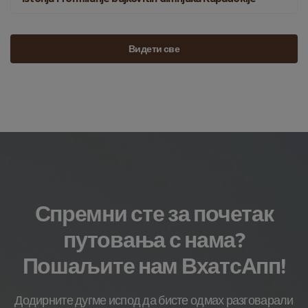
Видети све
Спремни сте за почетак
путовања с нама?
Пошаљите нам ВхатсАпп!
Додирните дугме испод да бисте одмах разговарали