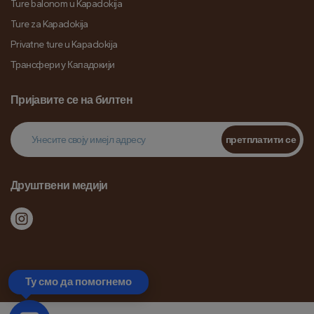
Ture balonom u Kapadokija
Ture za Kapadokija
Privatne ture u Kapadokija
Трансфери у Кападокији
Пријавите се на билтен
претплатити се
Друштвени медији
Ту смо да помогнемо