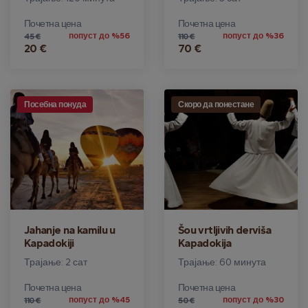
Почетна цена
Почетна цена
попуст до %56
попуст до %36
45 €
110 €
20 €
70 €
Посебна понуда
Скоро да понестане
Jahanje na kamilu u
Šou vrtljivih derviša
Kapadokiji
Kapadokija
Трајање: 2 сат
Трајање: 60 минута
Почетна цена
Почетна цена
попуст до %45
попуст до %30
110 €
50 €