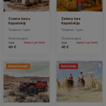
Crvena tura u
Zelena tura
Kapadokiji
Kapadokija
Трајање: 1 дан
Трајање: 1 дан
Почетна цена
Почетна цена
попуст до %43
попуст до %40
70 €
75 €
40 €
45 €
Куицк Селлинг
Бестселер