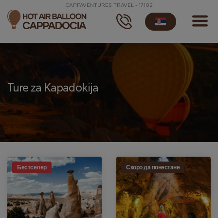
CAPPAVENTURES TRAVEL - 17102
Ture za Kapadokija
Бестселер
Скоро да понестане