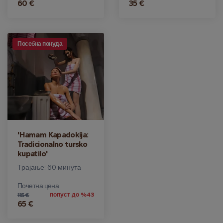
60 €
35 €
Посебна понуда
'Hamam Kapadokija:
Tradicionalno tursko
kupatilo'
Трајање: 60 минута
Почетна цена
попуст до %43
115 €
65 €