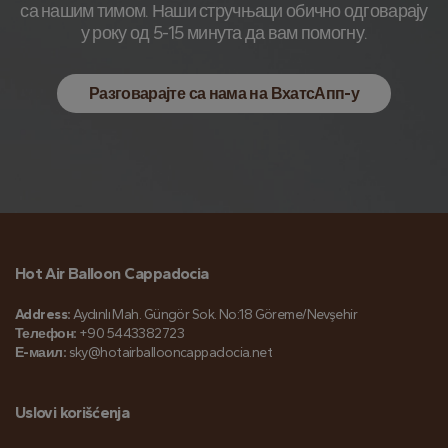
са нашим тимом. Наши стручњаци обично одговарају
у року од 5-15 минута да вам помогну.
Разговарајте са нама на ВхатсАпп-у
Hot Air Balloon Cappadocia
Address:
Aydınlı Mah. Güngör Sok. No:18 Göreme/Nevşehir
Телефон:
+90 5443382723
Е-маил:
sky@hotairballooncappadocia.net
Uslovi korišćenja