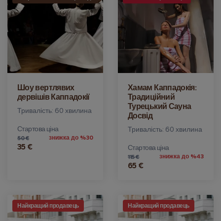
Шоу вертлявих
Хамам Каппадокія:
дервішів Каппадокії
Традиційний
Турецький Сауна
Тривалість: 60 хвилина
Досвід
Стартова ціна
Тривалість: 60 хвилина
знижка до %30
50 €
35 €
Стартова ціна
знижка до %43
115 €
65 €
Найкращий продавець
Найкращий продавець