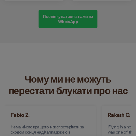
Поспілкуватися з нами на
WhatsApp
Чому ми не можуть
перестати блукати про нас
Fabio Z.
Rakesh O.
Нема нічого кращого, ніж спостерігати за
'Flying in a hot
сходом сонця над Каппадокією з
was one of the 