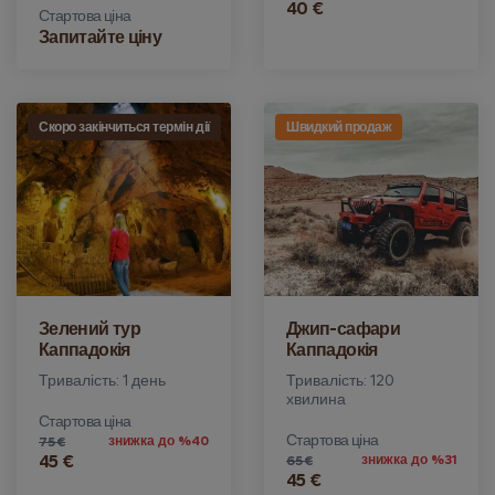
40 €
Стартова ціна
Запитайте ціну
Скоро закінчиться термін дії
Швидкий продаж
Зелений тур
Джип-сафари
Каппадокія
Каппадокія
Тривалість: 1 день
Тривалість: 120
хвилина
Стартова ціна
Стартова ціна
знижка до %40
75 €
45 €
знижка до %31
65 €
45 €