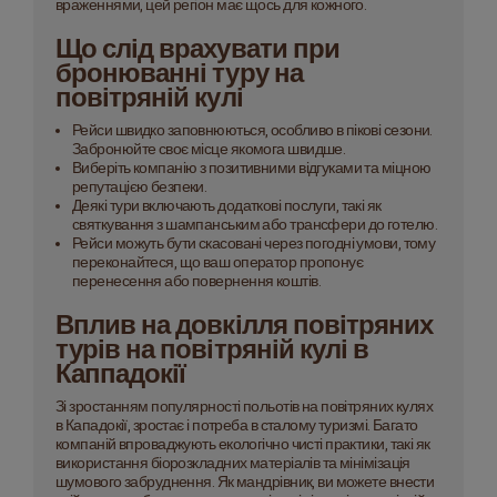
враженнями, цей регіон має щось для кожного.
Що слід врахувати при
бронюванні туру на
повітряній кулі
Рейси швидко заповнюються, особливо в пікові сезони.
Забронюйте своє місце якомога швидше.
Виберіть компанію з позитивними відгуками та міцною
репутацією безпеки.
Деякі тури включають додаткові послуги, такі як
святкування з шампанським або трансфери до готелю.
Рейси можуть бути скасовані через погодні умови, тому
переконайтеся, що ваш оператор пропонує
перенесення або повернення коштів.
Вплив на довкілля повітряних
турів на повітряній кулі в
Каппадокії
Зі зростанням популярності польотів на повітряних кулях
в Кападокії, зростає і потреба в сталому туризмі. Багато
компаній впроваджують екологічно чисті практики, такі як
використання біорозкладних матеріалів та мінімізація
шумового забруднення. Як мандрівник, ви можете внести