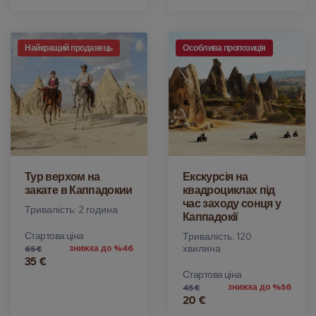
Найкращий продавець
Особлива пропозиція
Тур верхом на
Екскурсія на
закате в Каппадокии
квадроциклах під
час заходу сонця у
Тривалість: 2 година
Каппадокії
Стартова ціна
Тривалість: 120
хвилина
знижка до %46
65 €
35 €
Стартова ціна
знижка до %56
45 €
20 €