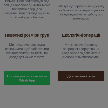
Немає нічого подібного до схід
сонця Cappadocia, і ми візьмемо
Ми тут, щоб зробити ваш досвід
вас прямо в серце за
особливим, пропонуючи уважне
найдавнішими поглядами, які ви
обслуговування та турботу про
коли -небудь побачите.
кожен крок.
Невеликі розміри груп
Екологічні операції
Ми тримаємо наші групи
Ми присвячені захисту
невеликими, щоб забезпечити
природного середовища
більш особистий та інтимний
Cappadocia за допомогою
досвід для кожного гостя.
екологічно чистих практик.
Поспілкуватися з нами на
Дивіться всі тури
WhatsApp