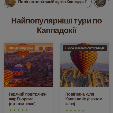
Політ на повітряній кулі в Каппадокії
Ту
Найпопулярніші тури по
Каппадокії
Швидкий продаж
Скоро закінчиться термін дії
Гарячий повітряний
Повітряна куля
шар Гьореме
Каппадокія (економ-
(економ-клас)
клас)