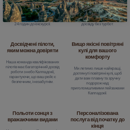
Ми пропонуємо спокій з повним
Кожен рейс повністю
варіантом повернення коштів,
застрахований, тому ви можете
якщо вам потрібно скасувати до
зосередитись на насолоді від
24 годин до екскурсії.
досвіду без турбот.
Досвідчені пілоти,
Вищо якісні повітряні
яким можна довіряти
кулі для вашого
комфорту
Наша команда кваліфікованих
пілотів має багаторічний досвід
Ми летимо лише найкращі,
роботи з небо Каппадокії,
доглянуті повітряні кулі, щоб
гарантуючи, що ваш рейс є
дати вам плавну та зручну
безпечним, і незабутнім.
подорож над
приголомшливими пейзажами
Каппадокії.
Польоти сонця з
Персоналізована
вражаючими видами
послуга від початку до
кінця