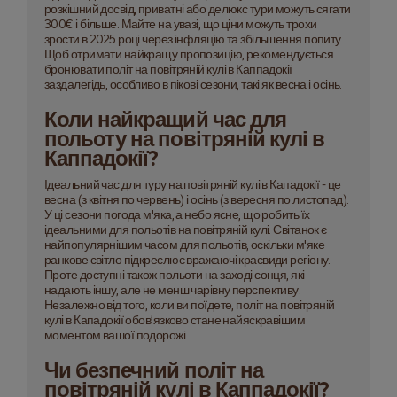
розкішний досвід, приватні або делюкс тури можуть сягати
300€ і більше. Майте на увазі, що ціни можуть трохи
зрости в 2025 році через інфляцію та збільшення попиту.
Щоб отримати найкращу пропозицію, рекомендується
бронювати політ на повітряній кулі в Каппадокії
заздалегідь, особливо в пікові сезони, такі як весна і осінь.
Коли найкращий час для
польоту на повітряній кулі в
Каппадокії?
Ідеальний час для туру на повітряній кулі в Кападокії - це
весна (з квітня по червень) і осінь (з вересня по листопад).
У ці сезони погода м'яка, а небо ясне, що робить їх
ідеальними для польотів на повітряній кулі. Світанок є
найпопулярнішим часом для польотів, оскільки м'яке
ранкове світло підкреслює вражаючі краєвиди регіону.
Проте доступні також польоти на заході сонця, які
надають іншу, але не менш чарівну перспективу.
Незалежно від того, коли ви поїдете, політ на повітряній
кулі в Кападокії обов’язково стане найяскравішим
моментом вашої подорожі.
Чи безпечний політ на
повітряній кулі в Каппадокії?