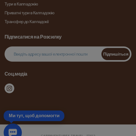
Тури в Каппадокію
Приватні тури в Каппадокію
Трансфер до Каппадокії
Підписатися на Розсилку
Підпишіться
Соц.медіа
Ми тут, щоб допомогти
CAPPAVENTURES TRAVEL - 17102