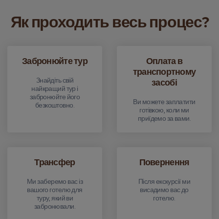
Як проходить весь процес?
Забронюйте тур
Оплата в
транспортному
Знайдіть свій
засобі
найкращий тур і
забронюйте його
Ви можете заплатити
безкоштовно.
готівкою, коли ми
приїдемо за вами.
Трансфер
Повернення
Ми заберемо вас із
Після екскурсії ми
вашого готелю для
висадимо вас до
туру, який ви
готелю.
забронювали.