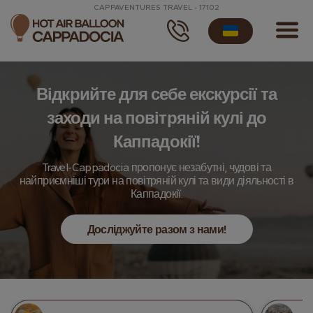
CAPPAVENTURES TRAVEL - 17102
Відкрийте для себе екскурсії та
заходи на повітряній кулі до
Каппадокії!
Travel-Cappadocia пропонує незабутні, чудові та
найприємніші тури на повітряній кулі та види діяльності в
Каппадокії.
Досліджуйте разом з нами!