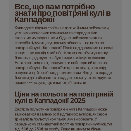
Все, що вам потрібно
знати про повітряні кулі в
Каппадокії
Каппадокія відома своїми надзвичайними пейзажами,
усіяними казковими коминами та стародавніми
скельними утвореннями. Один з найзахопливіших
способів відчути цю унікальну область — це політ на
повітряній кулі в Каппадокії. Політ над долинами на сході
сонця — це досвід, який обов'язково має бути у списку
бажань, що дарує незабутні види та відчуття спокою.
Незалежно від того, плануєте ви свій перший політ на
повітряній кулі в Каппадокії чи просто цікаві, чого слід
очікувати, цей посібник допоможе вам. Від цін та порад з
безпеки до найкращого часу для польоту та екодружніх
практик — ось усе, що вам потрібно знати.
Ціни на польоти на повітряній
кулі в Каппадокії 2025
Вартість польоту на повітряній кулі в Каппадокії може
варіюватися в залежності від таких факторів, як сезон,
тривалість польоту і компанія, яку ви оберете. У
середньому стандартний політ на повітряній кулі коштує
від 150€ до 250€ за особу. Якщо ви шукаєте більш