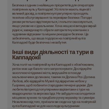
Безпека є одним з найвищих пріоритетів для операторів
повітряних куль у Каппадокії. Усі пілоти мають ліцензії і
великий досвід, а повітряні кулі регулярно проходять
технічне обслуговування та перевірки безпеки. Погодні
умови ретельно відстежуються, і польоти скасовуються,
якщо умови не є ідеальними. Хоча нещасні випадки вкрай
рідкісні, завжди варто обрати авторитетну компанію з
чудовими відгуками та міцним рекордом безпеки. Це
забезпечить, що ваша подорож на повітряній кулі в
Каппадокії буде безпечна і незабутня.
Інші види діяльності та тури в
Каппадокії
Хоча політ на повітряній кулі в Каппадокії є обов'язковим,
регіон має ще багато чого запропонувати. Досліджуйте
захоплюючі підземні міста, вирушайте в походи
мальовничими долинами, такими як Долина Роз і Долина
Любові, або відвідайте Музей під відкритим небом у
Гьореме, щоб побачити стародавні печерні церкви. Для
любителів пригод популярними варіантами є тури на
квадроциклах та верхова їзда. Не забудьте насолодитися
місцевою кухнею та придбати ручну кераміку та сувеніри.
Незалежно від того, приїхали ви сюди на тур на повітряній
кулі в Каппадокії чи для насолоди культурними