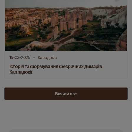
15-03-2025
Кападокія
Історія та формування феєричних димарів
Каппадокії
Бачити все