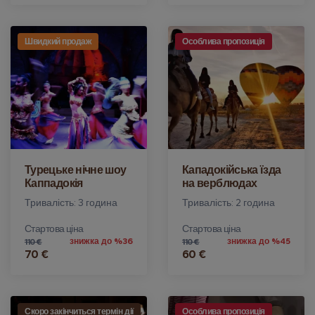
Швидкий продаж
Особлива пропозиція
Турецьке нічне шоу
Кападокійська їзда
Каппадокія
на верблюдах
Тривалість: 3 година
Тривалість: 2 година
Стартова ціна
Стартова ціна
знижка до %36
знижка до %45
110 €
110 €
70 €
60 €
Скоро закінчиться термін дії
Особлива пропозиція