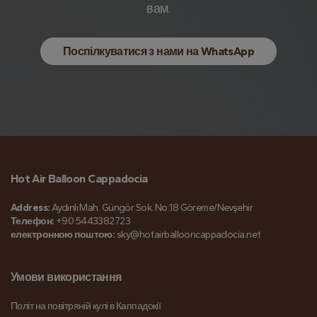
вам.
Поспілкуватися з нами на WhatsApp
Hot Air Balloon Cappadocia
Address:
Aydınlı Mah. Güngör Sok. No:18 Göreme/Nevşehir
Телефон:
+90 5443382723
електронною поштою:
sky@hotairballooncappadocia.net
Умови використання
Політ на повітряній кулі в Каппадокії