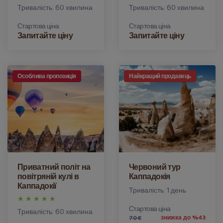
Тривалість: 60 хвилина
Тривалість: 60 хвилина
Стартова ціна
Стартова ціна
Запитайте ціну
Запитайте ціну
Особлива пропозиція
Найкращий продавець
Приватний політ на
Червоний тур
повітряній кулі в
Каппадокія
Каппадокії
Тривалість: 1 день
Стартова ціна
Тривалість: 60 хвилина
знижка до %43
70 €