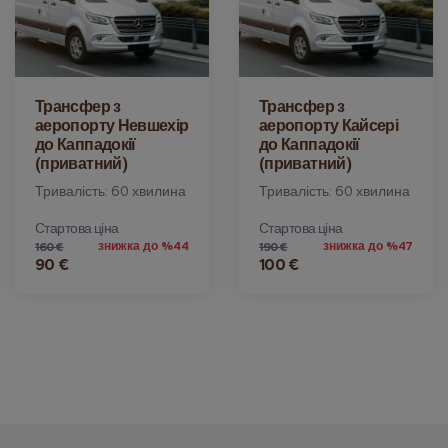
Трансфер з
Трансфер з
аеропорту Невшехір
аеропорту Кайсері
до Каппадокії
до Каппадокії
(приватний)
(приватний)
Тривалість: 60 хвилина
Тривалість: 60 хвилина
Стартова ціна
Стартова ціна
знижка до %44
знижка до %47
160 €
190 €
90 €
100 €