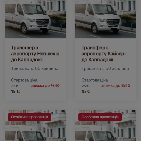
Трансфер з
Трансфер з
аеропорту Невшехір
аеропорту Кайсері
до Каппадокії
до Каппадокії
Тривалість: 60 хвилина
Тривалість: 60 хвилина
Стартова ціна
Стартова ціна
знижка до %40
знижка до %40
25 €
25 €
15 €
15 €
Особлива пропозиція
Особлива пропозиція