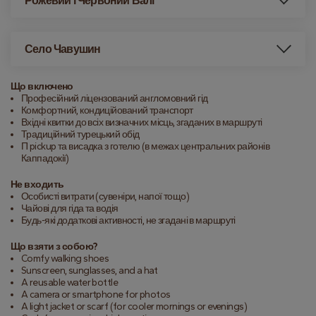
Рожевий і Червоний Валі
Село Чавушин
Що включено
Професійний ліцензований англомовний гід
Комфортний, кондиційований транспорт
Вхідні квитки до всіх визначних місць, згаданих в маршруті
Традиційний турецький обід
П pickup та висадка з готелю (в межах центральних районів
Каппадокії)
Не входить
Особисті витрати (сувеніри, напої тощо)
Чайові для гіда та водія
Будь-які додаткові активності, не згадані в маршруті
Що взяти з собою?
Comfy walking shoes
Sunscreen, sunglasses, and a hat
A reusable water bottle
A camera or smartphone for photos
A light jacket or scarf (for cooler mornings or evenings)