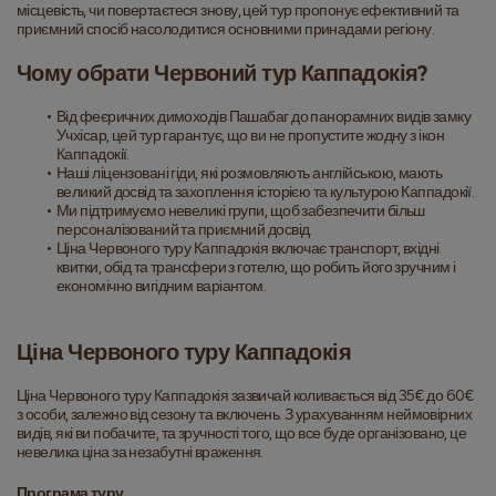
місцевість, чи повертаєтеся знову, цей тур пропонує ефективний та 
приємний спосіб насолодитися основними принадами регіону.
Чому обрати Червоний тур Каппадокія?
Від феєричних димоходів Пашабаг до панорамних видів замку 
Учхісар, цей тур гарантує, що ви не пропустите жодну з ікон 
Каппадокії.
Наші ліцензовані гіди, які розмовляють англійською, мають 
великий досвід та захоплення історією та культурою Каппадокії.
Ми підтримуємо невеликі групи, щоб забезпечити більш 
персоналізований та приємний досвід.
Ціна Червоного туру Каппадокія включає транспорт, вхідні 
квитки, обід та трансфери з готелю, що робить його зручним і 
економічно вигідним варіантом.
Ціна Червоного туру Каппадокія
Ціна Червоного туру Каппадокія зазвичай коливається від 35€ до 60€ 
з особи, залежно від сезону та включень. З урахуванням неймовірних 
видів, які ви побачите, та зручності того, що все буде організовано, це 
невелика ціна за незабутні враження.
Програма туру