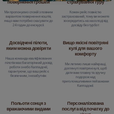
повернення грошей
страхування туру
Ми пропонуємо спокій з повним
Кожен рейс повністю
варіантом повернення коштів,
застрахований, тому ви можете
якщо вам потрібно скасувати до
зосередитись на насолоді від
24 годин до екскурсії.
досвіду без турбот.
Досвідчені пілоти,
Вищо якісні повітряні
яким можна довіряти
кулі для вашого
комфорту
Наша команда кваліфікованих
пілотів має багаторічний досвід
Ми летимо лише найкращі,
роботи з небо Каппадокії,
доглянуті повітряні кулі, щоб
гарантуючи, що ваш рейс є
дати вам плавну та зручну
безпечним, і незабутнім.
подорож над
приголомшливими пейзажами
Каппадокії.
Польоти сонця з
Персоналізована
вражаючими видами
послуга від початку до