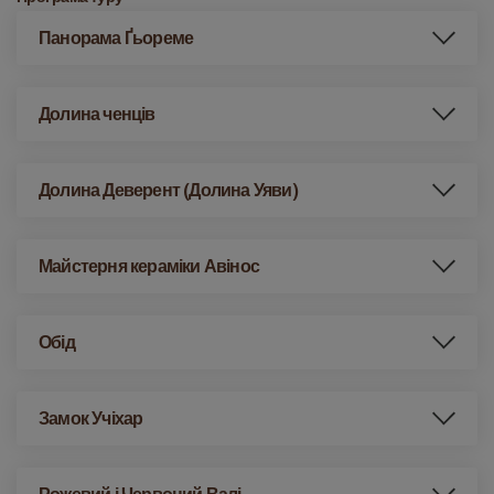
Панорама Ґьореме
Долина ченців
Долина Деверент (Долина Уяви)
Майстерня кераміки Авінос
Обід
Замок Учіхар