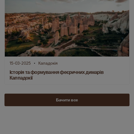
15-03-2025
Кападокія
Історія та формування феєричних димарів
Каппадокії
Бачити все