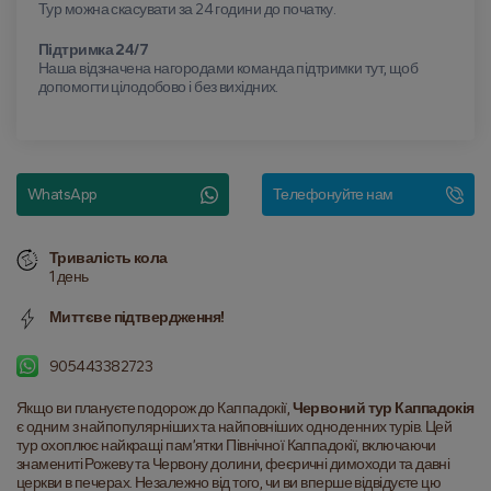
Тур можна скасувати за 24 години до початку.
Підтримка 24/7
Наша відзначена нагородами команда підтримки тут, щоб
допомогти цілодобово і без вихідних.
WhatsApp
Телефонуйте нам
Тривалість кола
1 день
Миттєве підтвердження!
905443382723
Якщо ви плануєте подорож до Каппадокії, 
Червоний тур Каппадокія
є одним з найпопулярніших та найповніших одноденних турів. Цей 
тур охоплює найкращі пам’ятки Північної Каппадокії, включаючи 
знамениті Рожеву та Червону долини, феєричні димоходи та давні 
церкви в печерах. Незалежно від того, чи ви вперше відвідуєте цю 