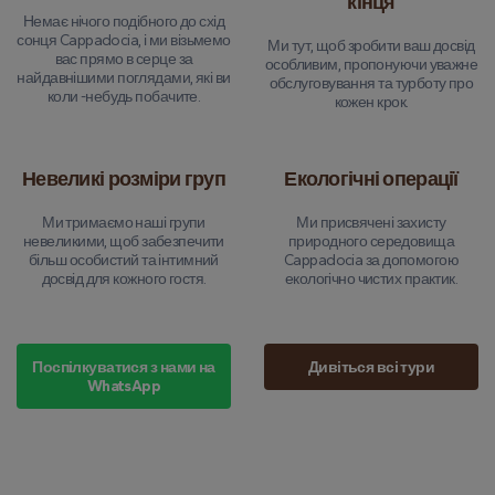
кінця
Немає нічого подібного до схід
сонця Cappadocia, і ми візьмемо
Ми тут, щоб зробити ваш досвід
вас прямо в серце за
особливим, пропонуючи уважне
найдавнішими поглядами, які ви
обслуговування та турботу про
коли -небудь побачите.
кожен крок.
Невеликі розміри груп
Екологічні операції
Ми тримаємо наші групи
Ми присвячені захисту
невеликими, щоб забезпечити
природного середовища
більш особистий та інтимний
Cappadocia за допомогою
досвід для кожного гостя.
екологічно чистих практик.
Поспілкуватися з нами на
Дивіться всі тури
WhatsApp