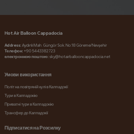
Hot Air Balloon Cappadocia
Address:
Aydınlı Mah. Güngör Sok. No:18 Göreme/Nevşehir
Телефон:
+90 5443382723
електронною поштою:
sky@hotairballooncappadocia.net
Умови використання
Політ на повітряній кулі в Каппадокії
Тури в Каппадокію
Приватні тури в Каппадокію
Трансфер до Каппадокії
Підписатися на Розсилку