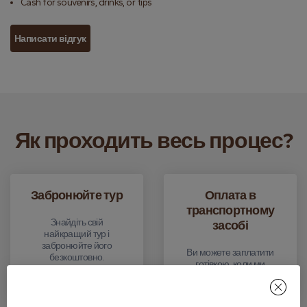
Cash for souvenirs, drinks, or tips
Написати відгук
Як проходить весь процес?
Забронюйте тур
Оплата в
транспортному
Знайдіть свій
засобі
найкращий тур і
забронюйте його
Ви можете заплатити
безкоштовно.
готівкою, коли ми
приїдемо за вами.