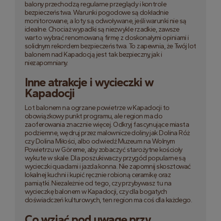
balony przechodzą regularne przeglądy i kontrole
bezpieczeństwa. Warunki pogodowe są dokładnie
monitorowane, a loty są odwoływane, jeśli warunki nie są
idealne. Chociaż wypadki są niezwykle rzadkie, zawsze
warto wybrać renomowaną firmę z doskonałymi opiniami i
solidnym rekordem bezpieczeństwa. To zapewnia, że Twój lot
balonem nad Kapadocją jest tak bezpieczny, jak i
niezapomniany.
Inne atrakcje i wycieczki w
Kapadocji
Lot balonem na ogrzane powietrze w Kapadocji to
obowiązkowy punkt programu, ale region ma do
zaoferowania znacznie więcej. Odkryj fascynujące miasta
podziemne, wędruj przez malownicze doliny jak Dolina Róż
czy Dolina Miłości, albo odwiedź Muzeum na Wolnym
Powietrzu w Göreme, aby zobaczyć starożytne kościoły
wykute w skale. Dla poszukiwaczy przygód popularne są
wycieczki quadami i jazda konna. Nie zapomnij skosztować
lokalnej kuchni i kupić ręcznie robioną ceramikę oraz
pamiątki. Niezależnie od tego, czy przybywasz tu na
wycieczkę balonem w Kapadocji, czy dla bogatych
doświadczeń kulturowych, ten region ma coś dla każdego.
Co wziąć pod uwagę przy