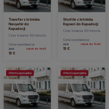
Transfer z lotniska
Shuttle z lotniska
Nevşehir do
Kayseri do Kapadocji
Kapadocji
Czas trwania: 60 minuta
Czas trwania: 60 minuta
Cena wywoławcza
Cena wywoławcza
rabat do %40
25 €
15 €
rabat do %40
25 €
15 €
Oferta specjalna
Oferta specjalna