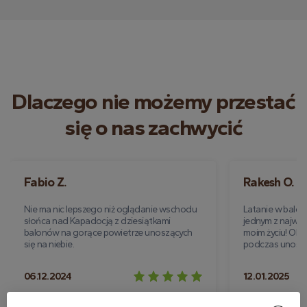
Dlaczego nie możemy przestać
się o nas zachwycić
Fabio Z.
Rakesh O.
Nie ma nic lepszego niż oglądanie wschodu
Latanie w balon
słońca nad Kapadocją z dziesiątkami
jednym z najws
balonów na gorące powietrze unoszących
moim życiu! Ob
się na niebie.
podczas unoszeni
06.12.2024
12.01.2025