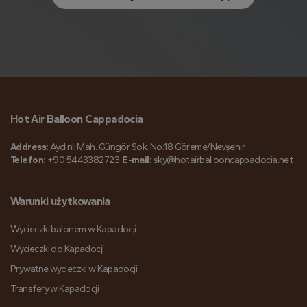
Hot Air Balloon Cappadocia
Address:
Aydınlı Mah. Güngör Sok. No:18 Göreme/Nevşehir
Telefon:
+90 5443382723
E-mail:
sky@hotairballooncappadocia.net
Warunki użytkowania
Wycieczki balonem w Kapadocji
Wycieczki do Kapadocji
Prywatne wycieczki w Kapadocji
Transfery w Kapadocji