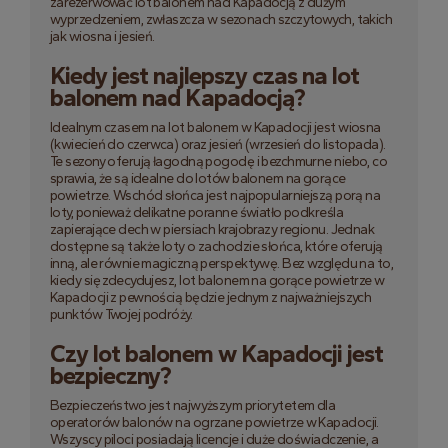
zarezerwować lot balonem nad Kapadocją z dużym
wyprzedzeniem, zwłaszcza w sezonach szczytowych, takich
jak wiosna i jesień.
Kiedy jest najlepszy czas na lot
balonem nad Kapadocją?
Idealnym czasem na lot balonem w Kapadocji jest wiosna
(kwiecień do czerwca) oraz jesień (wrzesień do listopada).
Te sezony oferują łagodną pogodę i bezchmurne niebo, co
sprawia, że są idealne do lotów balonem na gorące
powietrze. Wschód słońca jest najpopularniejszą porą na
loty, ponieważ delikatne poranne światło podkreśla
zapierające dech w piersiach krajobrazy regionu. Jednak
dostępne są także loty o zachodzie słońca, które oferują
inną, ale równie magiczną perspektywę. Bez względu na to,
kiedy się zdecydujesz, lot balonem na gorące powietrze w
Kapadocji z pewnością będzie jednym z najważniejszych
punktów Twojej podróży.
Czy lot balonem w Kapadocji jest
bezpieczny?
Bezpieczeństwo jest najwyższym priorytetem dla
operatorów balonów na ogrzane powietrze w Kapadocji.
Wszyscy piloci posiadają licencje i duże doświadczenie, a