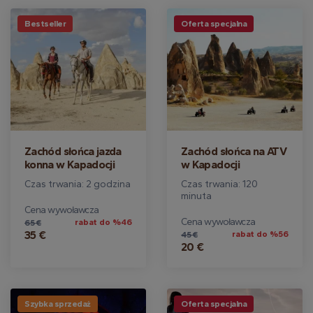
Bestseller
Oferta specjalna
Zachód słońca jazda
Zachód słońca na ATV
konna w Kapadocji
w Kapadocji
Czas trwania: 2 godzina
Czas trwania: 120
minuta
Cena wywoławcza
Cena wywoławcza
rabat do %46
65 €
35 €
rabat do %56
45 €
20 €
Szybka sprzedaż
Oferta specjalna