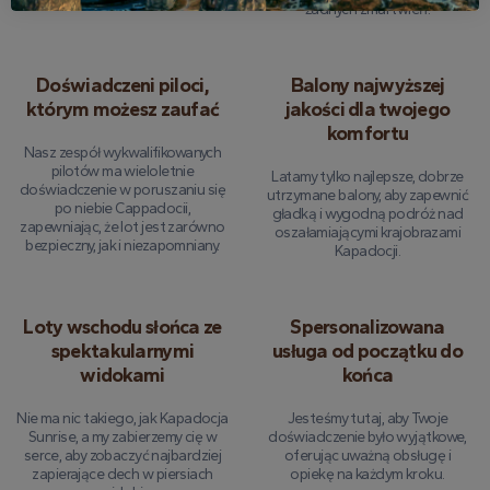
żadnych zmartwień.
Doświadczeni piloci,
Balony najwyższej
którym możesz zaufać
jakości dla twojego
komfortu
Nasz zespół wykwalifikowanych
pilotów ma wieloletnie
Latamy tylko najlepsze, dobrze
doświadczenie w poruszaniu się
utrzymane balony, aby zapewnić
po niebie Cappadocii,
gładką i wygodną podróż nad
zapewniając, że lot jest zarówno
oszałamiającymi krajobrazami
bezpieczny, jak i niezapomniany.
Kapadocji.
Loty wschodu słońca ze
Spersonalizowana
spektakularnymi
usługa od początku do
widokami
końca
Nie ma nic takiego, jak Kapadocja
Jesteśmy tutaj, aby Twoje
Sunrise, a my zabierzemy cię w
doświadczenie było wyjątkowe,
serce, aby zobaczyć najbardziej
oferując uważną obsługę i
zapierające dech w piersiach
opiekę na każdym kroku.