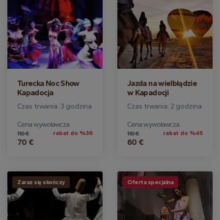
Turecka Noc Show
Jazda na wielbłądzie
Kapadocja
w Kapadocji
Czas trwania: 3 godzina
Czas trwania: 2 godzina
Cena wywoławcza
Cena wywoławcza
rabat do %36
rabat do %45
110 €
110 €
70 €
60 €
Zaraz się skończy
Oferta specjalna