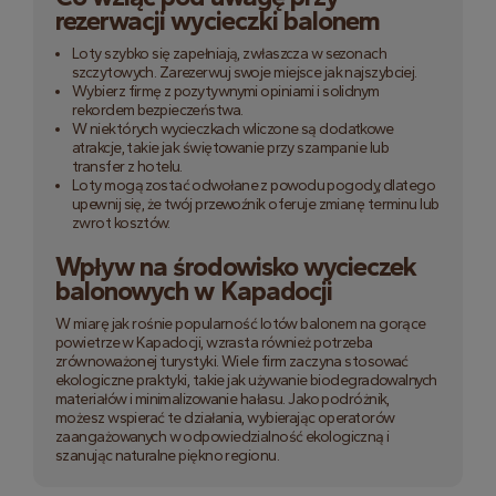
rezerwacji wycieczki balonem
Loty szybko się zapełniają, zwłaszcza w sezonach
szczytowych. Zarezerwuj swoje miejsce jak najszybciej.
Wybierz firmę z pozytywnymi opiniami i solidnym
rekordem bezpieczeństwa.
W niektórych wycieczkach wliczone są dodatkowe
atrakcje, takie jak świętowanie przy szampanie lub
transfer z hotelu.
Loty mogą zostać odwołane z powodu pogody, dlatego
upewnij się, że twój przewoźnik oferuje zmianę terminu lub
zwrot kosztów.
Wpływ na środowisko wycieczek
balonowych w Kapadocji
W miarę jak rośnie popularność lotów balonem na gorące
powietrze w Kapadocji, wzrasta również potrzeba
zrównoważonej turystyki. Wiele firm zaczyna stosować
ekologiczne praktyki, takie jak używanie biodegradowalnych
materiałów i minimalizowanie hałasu. Jako podróżnik,
możesz wspierać te działania, wybierając operatorów
zaangażowanych w odpowiedzialność ekologiczną i
szanując naturalne piękno regionu.