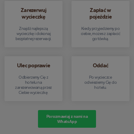
Zarezerwuj
Zapłać w
wycieczkę
pojeździe
Znajdź najlepszą
Kiedy przyjedziemy po
wycieczkę i dokonaj
ciebie, możesz zapłacić
bezpłatnej rezerwacji.
gotówką.
Ulec poprawie
Oddać
Odbierzemy Cię z
Po wycieczce
hotelu na
odwieziemy Cię do
zarezerwowaną przez
hotelu.
Ciebie wycieczkę.
Porozmawiaj z nami na
WhatsApp