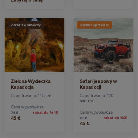
Zaraz się skończy
Szybka sprzedaż
Zielona Wycieczka
Safari jeepowy w
Kapadocja
Kapadocji
Czas trwania: 1 Dzień
Czas trwania: 120
minuta
Cena wywoławcza
Cena wywoławcza
rabat do %40
75 €
45 €
rabat do %31
65 €
45 €