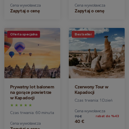
Cena wywoławcza
Cena wywoławcza
Zapytaj o cenę
Zapytaj o cenę
Oferta specjalna
Bestseller
Prywatny lot balonem
Czerwony Tour w
na gorące powietrze
Kapadocji
w Kapadocji
Czas trwania: 1 Dzień
Cena wywoławcza
Czas trwania: 60 minuta
rabat do %43
70 €
40 €
Cena wywoławcza
Zapytaj o cenę