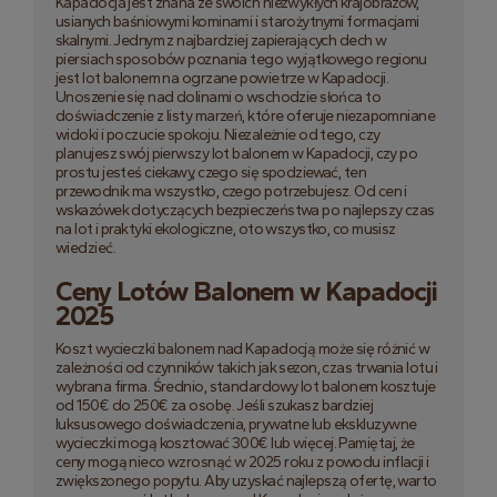
Kapadocja jest znana ze swoich niezwykłych krajobrazów,
usianych baśniowymi kominami i starożytnymi formacjami
skalnymi. Jednym z najbardziej zapierających dech w
piersiach sposobów poznania tego wyjątkowego regionu
jest lot balonem na ogrzane powietrze w Kapadocji.
Unoszenie się nad dolinami o wschodzie słońca to
doświadczenie z listy marzeń, które oferuje niezapomniane
widoki i poczucie spokoju. Niezależnie od tego, czy
planujesz swój pierwszy lot balonem w Kapadocji, czy po
prostu jesteś ciekawy, czego się spodziewać, ten
przewodnik ma wszystko, czego potrzebujesz. Od cen i
wskazówek dotyczących bezpieczeństwa po najlepszy czas
na lot i praktyki ekologiczne, oto wszystko, co musisz
wiedzieć.
Ceny Lotów Balonem w Kapadocji
2025
Koszt wycieczki balonem nad Kapadocją może się różnić w
zależności od czynników takich jak sezon, czas trwania lotu i
wybrana firma. Średnio, standardowy lot balonem kosztuje
od 150€ do 250€ za osobę. Jeśli szukasz bardziej
luksusowego doświadczenia, prywatne lub ekskluzywne
wycieczki mogą kosztować 300€ lub więcej. Pamiętaj, że
ceny mogą nieco wzrosnąć w 2025 roku z powodu inflacji i
zwiększonego popytu. Aby uzyskać najlepszą ofertę, warto