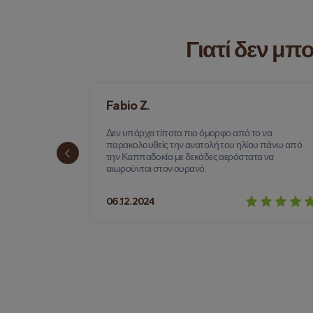
Γιατί δεν μπ
Fabio Z.
σε ένα
Δεν υπάρχει τίποτα πιο όμορφο από το να
ι σε έναν
παρακολουθείς την ανατολή του ηλίου πάνω από
αμυθένιων
την Καππαδοκία με δεκάδες αερόστατα να
αιωρούνται στον ουρανό.
06.12.2024