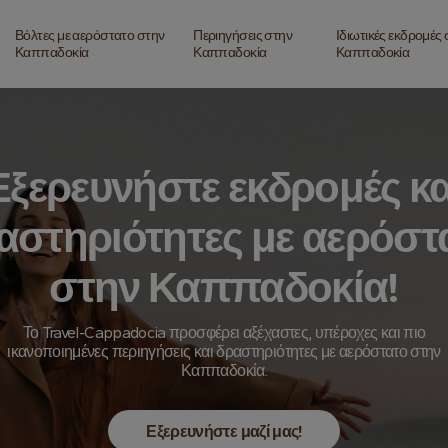
Βόλτες με αερόστατο στην
Περιηγήσεις στην
Ιδιωτικές εκδρομές
Καππαδοκία
Καππαδοκία
Καππαδοκία
Εξερευνήστε εκδρομές κα
αστηριότητες με αερόστ
στην Καππαδοκία!
Το Travel-Cappadocia προσφέρει αξέχαστες, υπέροχες και πιο
ικανοποιημένες περιηγήσεις και δραστηριότητες με αερόστατο στην
Καππαδοκία.
Εξερευνήστε μαζί μας!