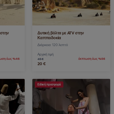
 στην
Δυτική βόλτα με ATV στην
Καππαδοκία
Διάρκεια: 120 λεπτό
Αρχική τιμή
ωση έως %46
έκπτωση έως %56
45 €
20 €
Ειδική προσφορά