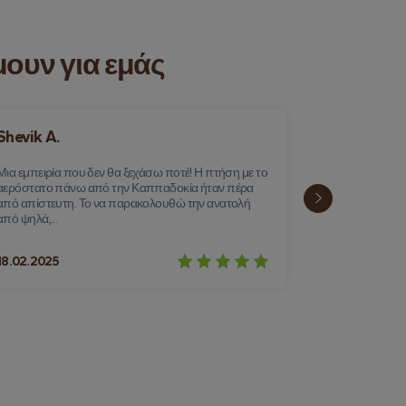
μουν για εμάς
Shevik A.
Manaal B.
Μια εμπειρία που δεν θα ξεχάσω ποτέ! Η πτήση με το
Η πλεύση πάν
αερόστατο πάνω από την Καππαδοκία ήταν πέρα
αερόστατο αισ
από απίστευτη. Το να παρακολουθώ την ανατολή
παραμυθένιο 
από ψηλά,...
καμινάδων, των
18.02.2025
05.03.2025