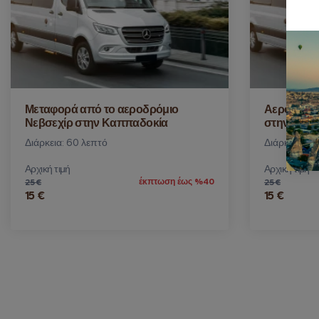
Μεταφορά από το αεροδρόμιο
Αεροδρόμι
Νεβσεχίρ στην Καππαδοκία
στην Καπ
Διάρκεια: 60 λεπτό
Διάρκεια: 6
Αρχική τιμή
Αρχική τιμή
έκπτωση έως %40
25 €
25 €
15 €
15 €