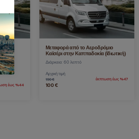
όμιο
Μεταφορά από το Αεροδρόμιο
ία
Καϊσέρι στην Καππαδοκία (Ιδιωτική)
Διάρκεια: 60 λεπτό
Αρχική τιμή
έκπτωση έως %47
190 €
100 €
ωση έως %44