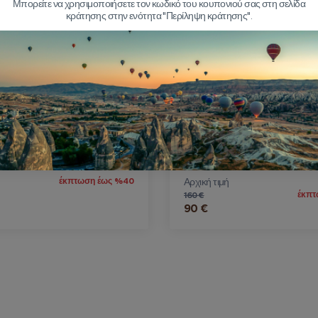
Μπορείτε να χρησιμοποιήσετε τον κωδικό του κουπονιού σας στη σελίδα
κράτησης στην ενότητα "Περίληψη κράτησης".
ο Καϊσέρι προς Μεταφορά
Μεταφορά από το Αεροδρ
παδοκία
Νεβσεχίρ στην Καππαδοκ
(Ιδιωτική)
0 λεπτό
Διάρκεια: 60 λεπτό
έκπτωση έως %40
Αρχική τιμή
έκπτ
160 €
90 €