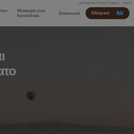
CAPPAVENTURES TRAVEL - 17102
 στην
Μεταφορές στην
Ελληνικά
Επικοινωνία
Καππαδοκία
ι
ατο