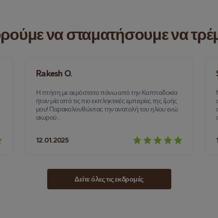
ορούμε να σταματήσουμε να τρέ
Rakesh O.
Η πτήση με αερόστατο πάνω από την Καππαδοκία
ήταν μία από τις πιο εκπληκτικές εμπειρίες της ζωής
μου! Παρακολουθώντας την ανατολή του ηλίου ενώ
αιωρού...
12.01.2025
Δείτε όλες τις εκδρομές