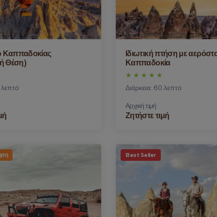
ο Καππαδοκίας
Ιδιωτική πτήση με αερόστ
κή Θέση)
Καππαδοκία
0 λεπτό
Διάρκεια: 60 λεπτό
Αρχική τιμή
μή
Ζητήστε τιμή
ηση
Best Seller