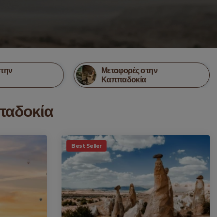
στην
Μεταφορές στην
Καππαδοκία
παδοκία
Best Seller