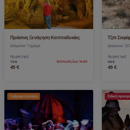
Πράσινη Ξενάγηση Καππαδοκίας
Τζιπ Σαφά
Διάρκεια: 1 ημέρα
Διάρκεια: 12
Αρχική τιμή
Αρχική τιμή
έκπτωση έως %40
75 €
65 €
45 €
45 €
Γρήγορη πώληση
Ειδική προσφ