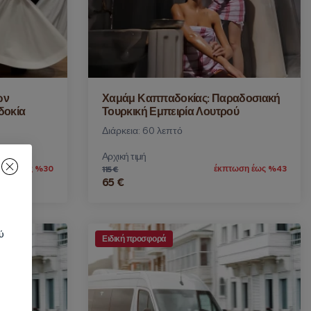
ών
Χαμάμ Καππαδοκίας: Παραδοσιακή
δοκία
Τουρκική Εμπειρία Λουτρού
Διάρκεια: 60 λεπτό
Αρχική τιμή
ωση έως %30
έκπτωση έως %43
115 €
65 €
ύ
Ειδική προσφορά