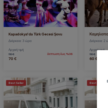
Kapadokya'da Türk Gecesi Şovu
Καμηλοπο
Διάρκεια: 3 ώρα
Διάρκεια: 2 
Αρχική τιμή
Αρχική τιμή
έκπτωση έως %36
110 €
110 €
70 €
60 €
Best Seller
Best Seller