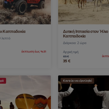
ρι Καππαδοκία
Δυτική Ιππασία στον Ήλιο
Καππαδοκία
0 λεπτό
Διάρκεια: 2 ώρα
έκπτωση έως %31
Αρχική τιμή
έκπτ
65 €
35 €
ορά
Κοντεύει να εξαντληθεί