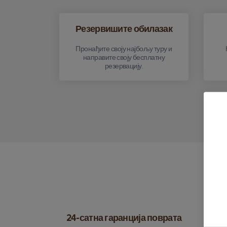
Резервишите обилазак
Пронађите своју најбољу туру и
направите своју бесплатну
резервацију.
24-сатна гаранција поврата
Св