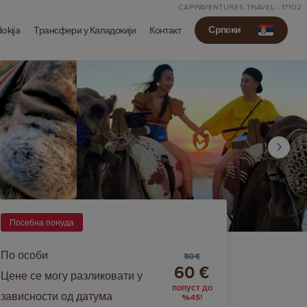
CAPPAVENTURES TRAVEL - 17102
Српски
dokija
Трансфери у Кападокији
Контакт
Посебна понуда
По особи
110 €
60 €
Цене се могу разликовати у
попуст до
зависности од датума
%45!