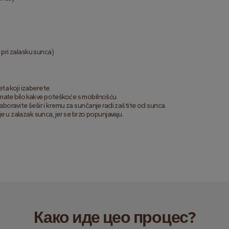
 pri zalasku sunca)
ta koji izaberete.
 imate bilo kakve poteškoće s mobilnošću.
oravite šešir i kremu za sunčanje radi zaštite od sunca.
 u zalazak sunca, jer se brzo popunjavaju.
Како иде цео процес?