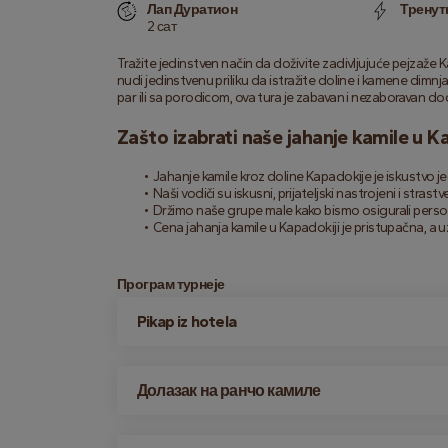
Лап Дуратион
Тренут
2 сат
Tražite jedinstven način da doživite zadivljujuće pejzaže 
nudi jedinstvenu priliku da istražite doline i kamene dimnj
par ili sa porodicom, ova tura je zabavan i nezaboravan do
Zašto izabrati naše jahanje kamile u K
Jahanje kamile kroz doline Kapadokije je iskustvo 
Naši vodiči su iskusni, prijateljski nastrojeni i stra
Držimo naše grupe male kako bismo osigurali persona
Cena jahanja kamile u Kapadokiji je pristupačna, a u
Програм турнеје
Pikap iz hotela
Долазак на ранчо камиле