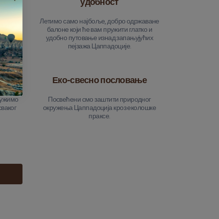
удобност
а има
Летимо само најбоље, добро одржаване
и
балоне који ће вам пружити глатко и
и да је
удобно путовање изнад запањујућих
ан.
пејзажа Цаппадоције.
е
Еко-свесно пословање
ружимо
Посвећени смо заштити природног
сваког
окружења Цаппадоција кроз еколошке
праксе.