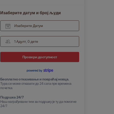
Изаберите датум и број људи
Изаберите Датум
1 Адулт, 0 дете
Провери доступност
Бесплатно отказивање и повраћај новца.
Тура се може отказати до 24 сата пре времена
почетка.
Подршка 24/7
Наш награђивани тим за подршку је ту да помогне
24/7.