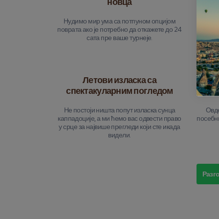
новца
Нудимо мир ума са потпуном опцијом
Сваки 
поврата ако је потребно да откажете до 24
да се
сата пре ваше турнеје.
Летови изласка са
Пер
спектакуларним погледом
Не постоји ништа попут изласка сунца
Овде
каппадоције, а ми ћемо вас одвести право
посебни
у срце за највише прегледи који сте икада
видели.
Разго