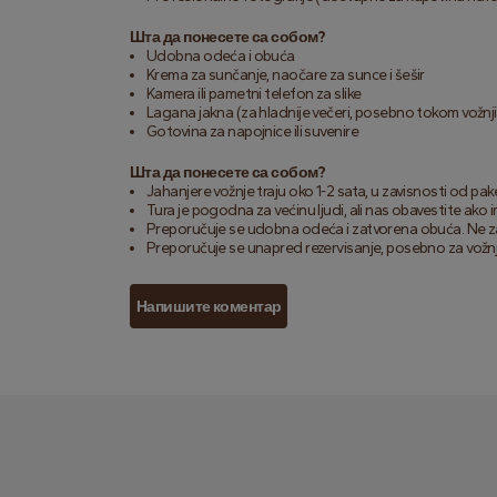
Шта да понесете са собом?
Udobna odeća i obuća
Krema za sunčanje, naočare za sunce i šešir
Kamera ili pametni telefon za slike
Lagana jakna (za hladnije večeri, posebno tokom vožnji
Gotovina za napojnice ili suvenire
Шта да понесете са собом?
Jahanjere vožnje traju oko 1-2 sata, u zavisnosti od pake
Tura je pogodna za većinu ljudi, ali nas obavestite ako
Preporučuje se udobna odeća i zatvorena obuća. Ne zab
Preporučuje se unapred rezervisanje, posebno za vožnje
Напишите коментар