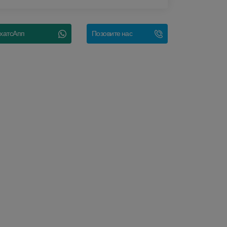
хатсАпп
Позовите нас