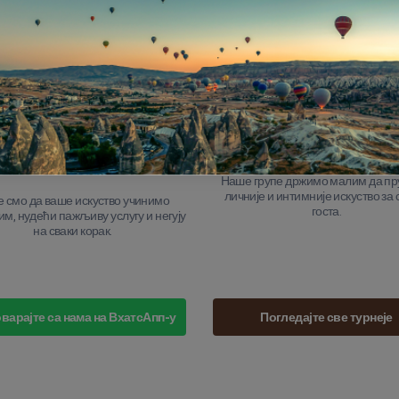
турнеје
веровати
лет је у потпуности осигуран, тако
Наш тим квалификованих пилот
 можете фокусирати на уживање у
године искуства у навигациј
искуству без икаквих брига.
каппадокијевих неба, осигуравајућ
ваш лет сигуран и незаборав
сонализована услуга од
Величине мале груп
почетка до краја
Наше групе држимо малим да п
личније и интимније искуство за 
 смо да ваше искуство учинимо
госта.
м, нудећи пажљиву услугу и негују
на сваки корак.
варајте са нама на ВхатсАпп-у
Погледајте све турнеје