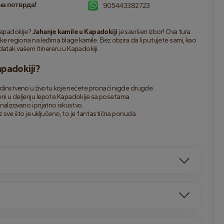
на потврда!
905443382723
Kapadokije? 
Jahanje kamile u Kapadokiji
 je savršen izbor! Ova tura 
ake regiona na leđima blage kamile. Bez obzira da li putujete sami, kao 
datak vašem itinereru u Kapadokiji.
apadokiji?
jedinstveno u životu koje nećete pronaći nigde drugde.
stveni u deljenju lepote Kapadokije sa posetama.
lizovano i prijatno iskustvo.
z sve što je uključeno, to je fantastična ponuda.