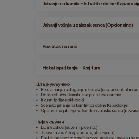
Jahanje na kamilu – Istražite doline Kapadokij
Jahanji vožnja u zalazak sunca (Opcionalno)
Povratak na ranč
Hotel ispuštanje – Kraj ture
Шта је укључено
Preuzimanje i odlaganje u hotelu (unutar centralnih p
Dobro obučeni kamila i sva potrebna oprema
Iskusni i prijateljski vodiči
Scensko jahanje na kamili kroz doline Kapadokije
Opcionalno jahanje na kamili pri zalasku sunca (u zavisn
Није укључен
Lični troškovi (suveniri, piće, itd.)
Tipovi za vodiče (opcionalno, ali cenjeno)
Profesionalne fotografije (dostupne za kupovinu na r