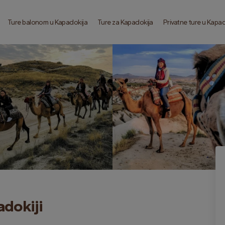
Ture balonom u Kapadokija
Ture za Kapadokija
Privatne ture u Kapa
adokiji