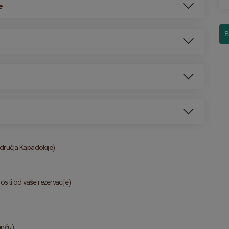
e
В
odručja Kapadokije)
osti od vaše rezervacije)
anču)