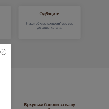
Одбацити
Након обиласка одвешћемо вас
е
до вашег хотела.
жете
Врхунски балони за вашу