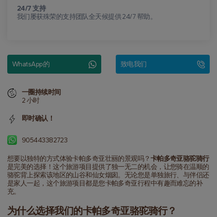
24/7 支持
我们屡获殊荣的支持团队全天候提供 24/7 帮助。
WhatsApp的
致电我们
一圈持续时间
2 小时
即时确认！
905443382723
想要以独特的方式体验卡帕多奇亚壮丽的景观吗？
卡帕多奇亚骆驼骑行
是完美的选择！这个旅游项目提供了独一无二的机会，让您骑在温顺的
骆驼背上探索该地区的山谷和仙女烟囱。无论您是单独旅行、与伴侣还
是家人一起，这个旅游项目都是您卡帕多奇亚行程中有趣而难忘的补
充。
为什么选择我们的卡帕多奇亚骆驼骑行？