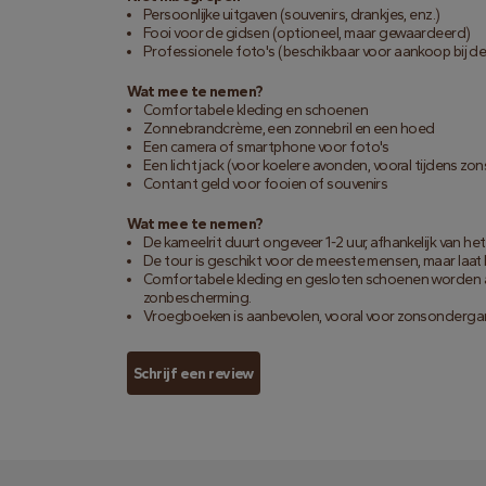
Persoonlijke uitgaven (souvenirs, drankjes, enz.)
Fooi voor de gidsen (optioneel, maar gewaardeerd)
Professionele foto's (beschikbaar voor aankoop bij de
Wat mee te nemen?
Comfortabele kleding en schoenen
Zonnebrandcrème, een zonnebril en een hoed
Een camera of smartphone voor foto's
Een licht jack (voor koelere avonden, vooral tijdens z
Contant geld voor fooien of souvenirs
Wat mee te nemen?
De kameelrit duurt ongeveer 1-2 uur, afhankelijk van het 
De tour is geschikt voor de meeste mensen, maar laat 
Comfortabele kleding en gesloten schoenen worden 
zonbescherming.
Vroegboeken is aanbevolen, vooral voor zonsondergang
Schrijf een review