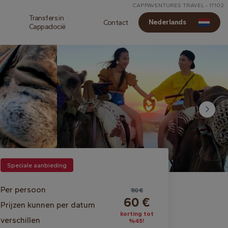
CAPPAVENTURES TRAVEL - 17102
Transfers in
Nederlands
Contact
Cappadocië
Speciale aanbieding
Per persoon
110 €
60 €
Prijzen kunnen per datum
korting tot
verschillen
%45!