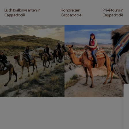
Luchtballonvaarten in
Rondreizen
Privétours in
Cappadocië
Cappadocië
Cappadocië