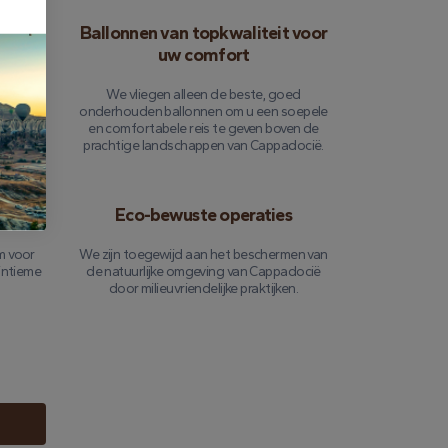
unt
Ballonnen van topkwaliteit voor
uw comfort
heeft
We vliegen alleen de beste, goed
ren van
onderhouden ballonnen om u een soepele
 vlucht
en comfortabele reis te geven boven de
.
prachtige landschappen van Cappadocië.
s
Eco-bewuste operaties
m voor
We zijn toegewijd aan het beschermen van
 intieme
de natuurlijke omgeving van Cappadocië
door milieuvriendelijke praktijken.