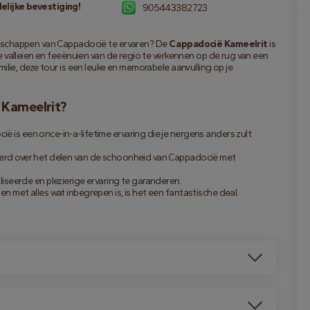
lijke bevestiging!
905443382723
dschappen van Cappadocië te ervaren? De 
Cappadocië Kameelrit
 is 
 valleien en feeënuien van de regio te verkennen op de rug van een 
familie, deze tour is een leuke en memorabele aanvulling op je 
 Kameelrit?
ë is een once-in-a-lifetime ervaring die je nergens anders zult 
neerd over het delen van de schoonheid van Cappadocië met 
eerde en plezierige ervaring te garanderen.
en met alles wat inbegrepen is, is het een fantastische deal.