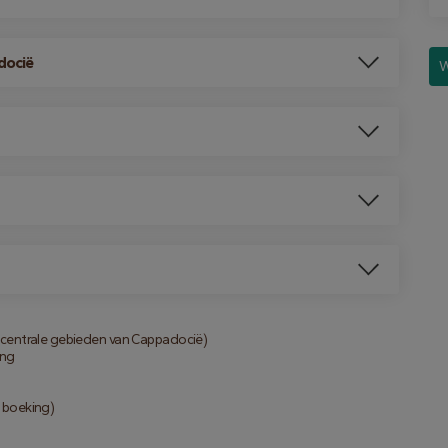
docië
W
e centrale gebieden van Cappadocië)
ing
e boeking)