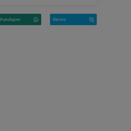
hatsAppen
Bel ons