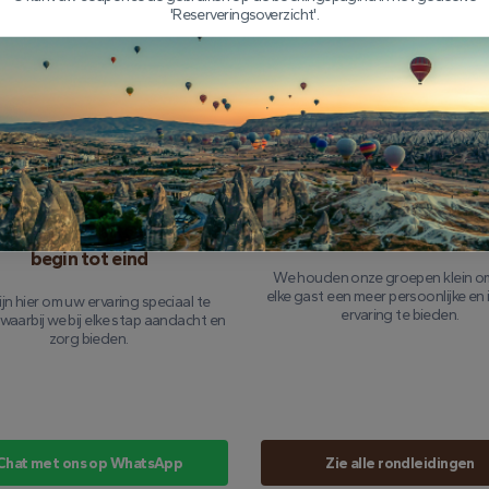
'Reserveringsoverzicht'.
gebreide tourverzekering
Ervaren piloten die je k
vertrouwen
cht is volledig verzekerd, zodat u zich
oncentreren op het genieten van de
Ons team van bekwame piloten 
ervaring zonder zorgen.
jarenlange ervaring met het navige
de lucht van Cappadocië, zodat uw
zowel veilig als onvergetelijk is
rsonaliseerde service van
Kleine groepsgrootte
begin tot eind
We houden onze groepen klein o
elke gast een meer persoonlijke en
jn hier om uw ervaring speciaal te
ervaring te bieden.
waarbij we bij elke stap aandacht en
zorg bieden.
Chat met ons op WhatsApp
Zie alle rondleidingen