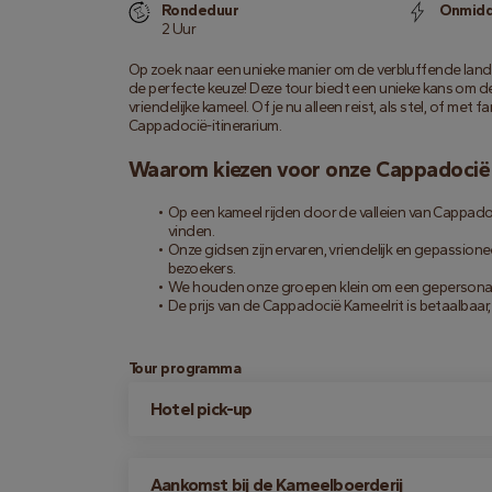
Rondeduur
Onmidde
2 Uur
Op zoek naar een unieke manier om de verbluffende lan
de perfecte keuze! Deze tour biedt een unieke kans om de
vriendelijke kameel. Of je nu alleen reist, als stel, of met 
Cappadocië-itinerarium.
Waarom kiezen voor onze Cappadocië
Op een kameel rijden door de valleien van Cappadoci
vinden.
Onze gidsen zijn ervaren, vriendelijk en gepassio
bezoekers.
We houden onze groepen klein om een gepersonalis
De prijs van de Cappadocië Kameelrit is betaalbaar, 
Tour programma
Hotel pick-up
Aankomst bij de Kameelboerderij