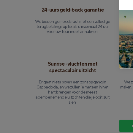
24-uurs geld-back garantie
Uit
We bieden gemoedsrust met een volledige
Elke vlu
terugbetalingsoptie als u maximaal 24 uur
kunt c
voor uw tour moet annuleren.
Sunrise -vluchten met
Gepe
spectaculair uitzicht
Er gaat niets boven een zonsopgang in
We zi
Cappadocia, en we zullen je meteen in het
maken, 
hart brengen voor de meest
adembenemende uitzichten die je ooit zult
zien.