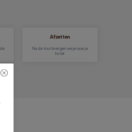
Afzetten
 de
Na de tour brengen we je naar je
hotel.
.