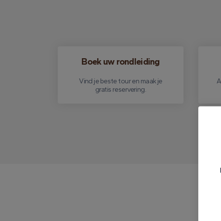
Boek uw rondleiding
Vind je beste tour en maak je
A
gratis reservering.