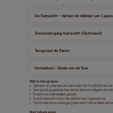
De Kameelrit – Verken de Valleien van Cappa
Zonsondergang Kameelrit (Optioneel)
Terug naar de Ranch
Hotelafzet – Einde van de Tour
Wat is inbegrepen
Ophaal- en afzetservice van/naar het hotel (binnen d
Een goed opgeleide kameel en alle benodigde uitrust
Ervaren en vriendelijke gidsen
Scenic kameelrit door de valleien van Cappadocië
Optionele zonsondergang kameelrit (afhankelijk van j
Niet inbegrepen