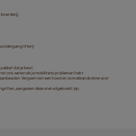
 boerderij)
onsondergang ritten)
pakket dat je kiest.
het ons weten als je mobiliteits problemen hebt.
aanbevolen. Vergeet niet een hoed en zonnebrandcrème voor
ritten, aangezien deze snel volgeboekt zijn.