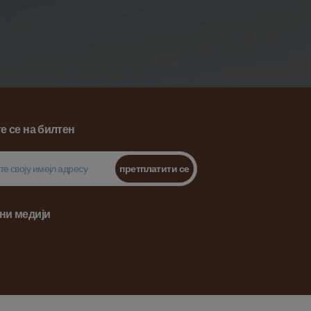
е се на билтен
претплатити се
ни медији