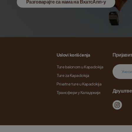
Разговарајте са нама на ВхатсАпп-у
Uslovi korišćenja
Пријавит
Ture balonom u Kapadokija
Ture za Kapadokija
Privatne ture u Kapadokija
Друштве
Трансфери у Кападокији