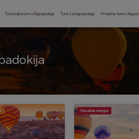
Ture balonom u Kapadokija
Ture za Kapadokija
Privatne ture u Kapa
padokija
г
Посебна понуда