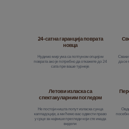
24-сатна гаранција поврата
Св
новца
Нудимо мир ума са потпуном опцијом
Сваки 
поврата ако је потребно да откажете до 24
да се
сата пре ваше турнеје.
Летови изласка са
Пер
спектакуларним погледом
Не постоји ништа попут изласка сунца
Овде
каппадоције, а ми ћемо вас одвести право
посебни
у срце за највише прегледи који сте икада
видели.