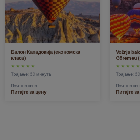
Балон Кападокија (економска
Vožnja balo
класа)
Göremeu (
Трајање: 60 минута
Трајање: 6
Почетна цена
Почетна цен
Питајте за цену
Питајте за