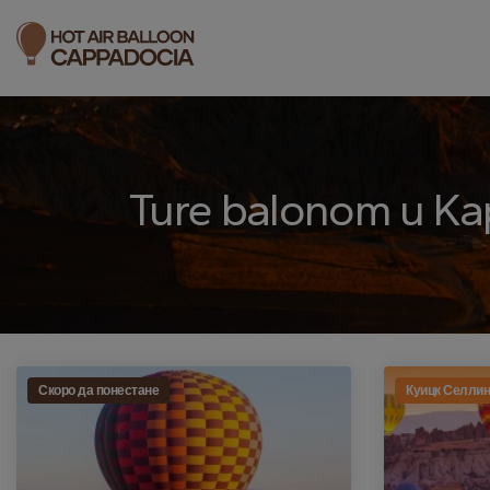
Ture balonom u Ka
Скоро да понестане
Куицк Селлин