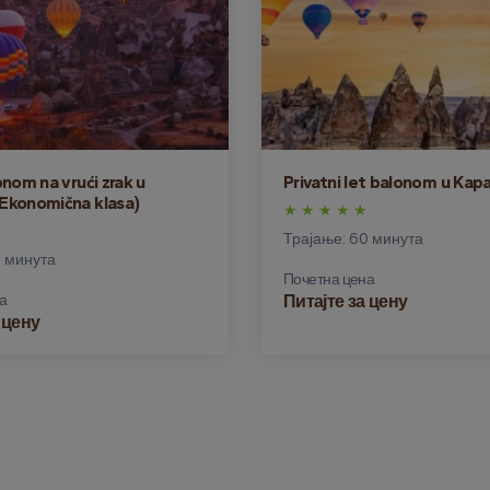
nom na vrući zrak u
Privatni let balonom u Kapa
Ekonomična klasa)
Трајање: 60 минута
0 минута
Почетна цена
а
Питајте за цену
 цену