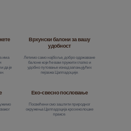
жете
Врхунски балони за вашу
удобност
а има
Летимо само најбоље, добро одржаване
и
балоне који ће вам пружити глатко и
и да је
удобно путовање изнад запањујућих
ан.
пејзажа Цаппадоције.
е
Еко-свесно пословање
ружимо
Посвећени смо заштити природног
сваког
окружења Цаппадоција кроз еколошке
праксе.