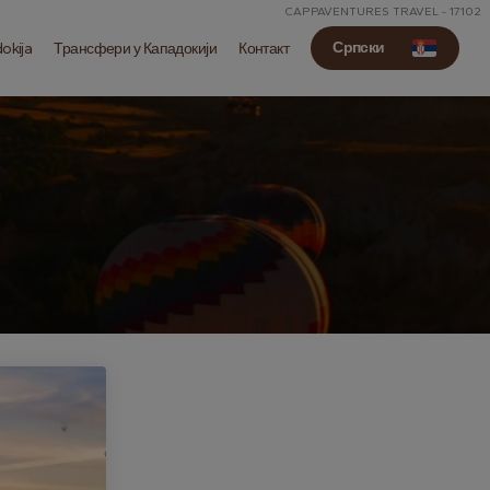
CAPPAVENTURES TRAVEL - 17102
Српски
dokija
Трансфери у Кападокији
Контакт