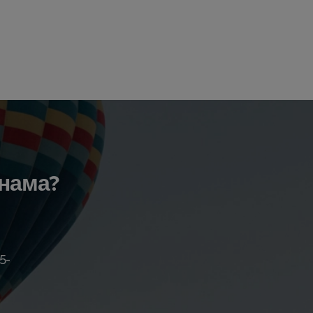
 нама?
5-