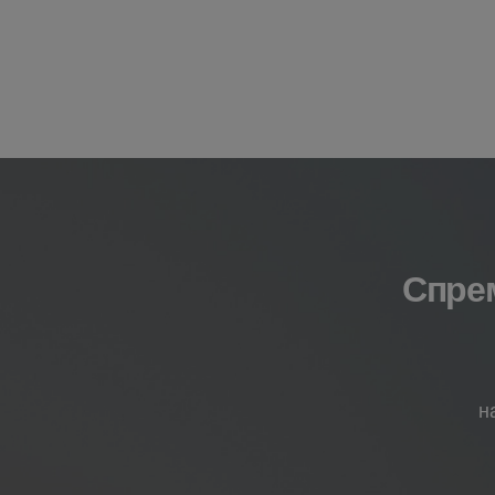
Спрем
н