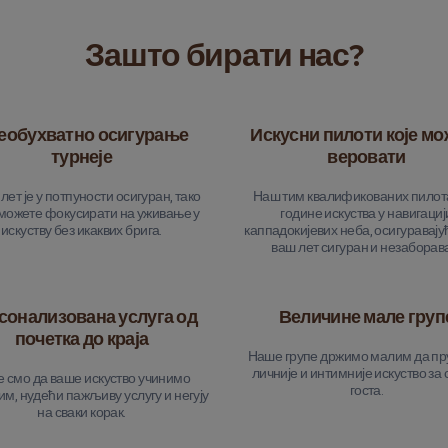
Зашто бирати нас?
еобухватно осигурање
Искусни пилоти које мо
турнеје
веровати
лет је у потпуности осигуран, тако
Наш тим квалификованих пилот
 можете фокусирати на уживање у
године искуства у навигациј
искуству без икаквих брига.
каппадокијевих неба, осигуравајућ
ваш лет сигуран и незаборав
сонализована услуга од
Величине мале груп
почетка до краја
Наше групе држимо малим да п
личније и интимније искуство за 
 смо да ваше искуство учинимо
госта.
м, нудећи пажљиву услугу и негују
на сваки корак.