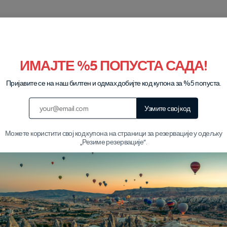
варајте са нама на ВхатсАпп-у
Погледајте све турнеје
ИМАЈТЕ %5 ПОПУСТА САДА!
Пријавите се на наш билтен и одмах добијте код купона за %5 попуста.
Наши партнери
Узмите свој код
Можете користити свој код купона на страници за резервације у одељку
„Резиме резервације“.