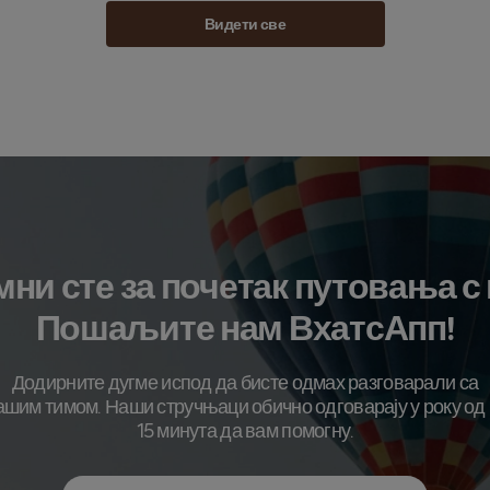
Видети све
ни сте за почетак путовања с
Пошаљите нам ВхатсАпп!
Додирните дугме испод да бисте одмах разговарали са
ашим тимом. Наши стручњаци обично одговарају у року од 
15 минута да вам помогну.