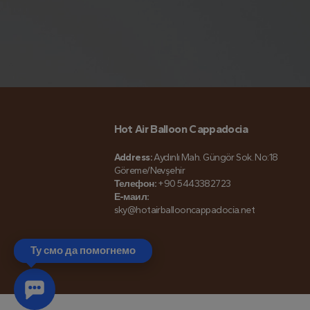
Hot Air Balloon Cappadocia
Address:
Aydınlı Mah. Güngör Sok. No:18
Göreme/Nevşehir
Телефон:
+90 5443382723
Е-маил:
sky@hotairballooncappadocia.net
Ту смо да помогнемо