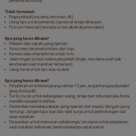
pemesanan Anda)
Tidak termasuk
Biaya pribadi (souvenir, minuman, dll.)
Uang tips untuk pemandu (opsional tetapi dihargai)
Foto profesional (tersedia untuk dibeli di peternakan)
Apa yang harus dibawa?
Pakaian dan sepatu yang nyaman
Sunscreen, kacamata hitam, dan topi
Kamera atau smartphone untuk foto
Jaket ringan (untuk malam yang lebih dingin, terutama saat naik
kendaraan saat matahari terbenam)
Uang tunai untuk tips atau suvenir
Apa yang harus dibawa?
Perjalanan unta berlangsung sekitar 1-2 jam, tergantung pada paket
yang Anda pilih.
Tur ini cocok untuk kebanyakan orang, tetapi beri tahu kami jika Anda
memiliki masalah mobilitas.
Disarankan memakai pakaian yang nyaman dan sepatu dengan ujung
tertutup. Jangan lupa topi dan tabir surya untuk perlindungan dari
sinar matahari.
Disarankan untuk memesan sebelumnya, terutama untuk perjalanan
saat matahari terbenam, karena biasanya cepat penuh.