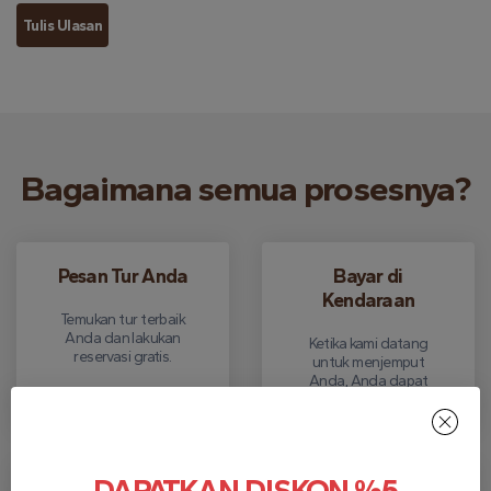
Tulis Ulasan
Bagaimana semua prosesnya?
Pesan Tur Anda
Bayar di
Kendaraan
Temukan tur terbaik
Anda dan lakukan
Ketika kami datang
reservasi gratis.
untuk menjemput
Anda, Anda dapat
membayar tunai.
DAPATKAN DISKON %5