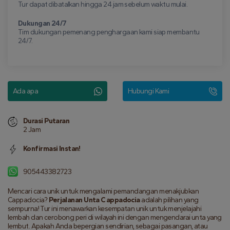
Tur dapat dibatalkan hingga 24 jam sebelum waktu mulai.
Dukungan 24/7
Tim dukungan pemenang penghargaan kami siap membantu
24/7.
Ada apa
Hubungi Kami
Durasi Putaran
2 Jam
Konfirmasi Instan!
905443382723
Mencari cara unik untuk mengalami pemandangan menakjubkan 
Cappadocia? 
Perjalanan Unta Cappadocia
 adalah pilihan yang 
sempurna! Tur ini menawarkan kesempatan unik untuk menjelajahi 
lembah dan cerobong peri di wilayah ini dengan mengendarai unta yang 
lembut. Apakah Anda bepergian sendirian, sebagai pasangan, atau 