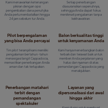
Kami menawarkan ketenangan
Setiap penerbangan
pikiran dengan opsi
diasuransikan sepenuhnya,
pengembalian dana penuh jika
sehingga Anda dapat fokus
Anda perlu membatalkan hingga
menikmati pengalaman tanpa
24 jam sebelum tur Anda.
kekhawatiran.
Pilot berpengalaman
Balon berkualitas tinggi
yang bisa Anda percayai
untuk kenyamanan Anda
Tim pilot terampil kami memiliki
Kami hanya menerbangkan balon
pengalaman bertahun -tahun
terbaik dan terawat baik untuk
menavigasi langit Cappadocia,
memberi Anda perjalanan yang
memastikan penerbangan Anda
halus dan nyaman di atas
aman dan tak terlupakan.
pemandangan Cappadocia yang
menakjubkan.
Penerbangan matahari
Layanan yang
terbit dengan
dipersonalisasi dari awal
pemandangan
hingga akhir
spektakuler
Kami di sini untuk membuat