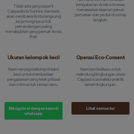
pengalaman Anda istimewa,
Tidak ada yang seperti
menawarkan layanan penuh
Cappadocia Sunrise, dan kami
perhatian dan peduli di setiap
akan membawa Anda langsung
langkah.
ke jantungnya untuk
pemandangan paling
menakjubkan yang pernah Anda
lihat.
Ukuran kelompok kecil
Operasi Eco-Consent
Kami menjaga kelompok kami
Kami berdedikasi untuk
kecil untuk memberikan
melindungi lingkungan alami
pengalaman yang lebih pribadi
Cappadocia melalui praktik
dan intim untuk setiap tamu.
ramah lingkungan.
Mengobrol dengan kami di
Lihat semua tur
whatsapp