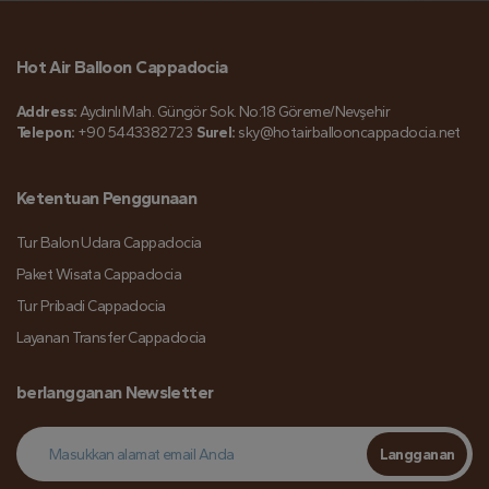
Hot Air Balloon Cappadocia
Address:
Aydınlı Mah. Güngör Sok. No:18 Göreme/Nevşehir
Telepon:
+90 5443382723
Surel:
sky@hotairballooncappadocia.net
Ketentuan Penggunaan
Tur Balon Udara Cappadocia
Paket Wisata Cappadocia
Tur Pribadi Cappadocia
Layanan Transfer Cappadocia
berlangganan Newsletter
Langganan