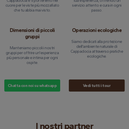
Cappadocia e ti porteremo nel
tua esperienza, offrendo un
cuore per le viste più mozzafiato
servizio attento e cura in ogni
che tu abbia mai visto.
passo.
Dimensioni di piccoli
Operazioni ecologiche
gruppi
Siamo dedicati alla protezione
dell'ambiente naturale di
Manteniamo piccoli i nostri
Cappadocia attraverso pratiche
gruppi per offrire un'esperienza
ecologiche.
più personale e intima per ogni
ospite.
Chatta con noi su whatsapp
Vedi tutti i tour
I nostri partner