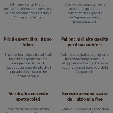
Offriamo tranquillità con
Ogni volo è completamente
un'opzione di rimborso completo
assicurato, quindi puoi
se è necessario annullare fino a
concentrarti sul godere
24 ore prima del tour.
dell'esperienza senza
preoccupazioni.
Piloti esperti di cui ti puoi
Palloncini di alta qualità
fidare
per il tuo comfort
Il nostro team di piloti qualificati
Volamo solo i palloncini migliori e
ha anni di esperienza nella
ben mantenuti per darti un
navigazione dei cieli di
viaggio morbido e confortevole
Cappadocia, garantendo che il
sopra i splendidi paesaggi della
tuo volo sia sia sicuro che
Cappadocia.
indimenticabile.
Voli di alba con viste
Servizio personalizzato
spettacolari
dall'inizio alla fine
Non c'è niente come un'alba
Siamo qui per rendere speciale la