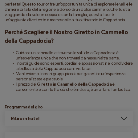
perfetta! Questo tour offre un’opportunità unica di esplorare le valli e le 
chimere di fata della regione a dorso di un dolce cammello. Che tu stia 
viaggiando da solo, in coppia o con la famiglia, questo tour è 
un’aggiunta divertente e memorabile al tuo itinerario in Cappadocia.
Perché Scegliere il Nostro Giretto in Cammello 
della Cappadocia?
Guidare un cammello attraverso le valli della Cappadocia è 
un’esperienza unica che non troverai da nessun’altra parte.
I nostri guide sono esperti, cordiali e appassionati nel condividere 
la bellezza della Cappadocia con i visitatori.
Manteniamo i nostri gruppi piccoli per garantire un’esperienza 
personalizzata e piacevole.
Il prezzo del 
Giretto in Cammello della Cappadocia
 è 
conveniente e con tutto ciò che è incluso, è un affare fantastico.
Programma del giro
Ritiro in hotel