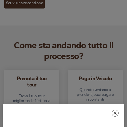
Scrivi una recensione
Come sta andando tutto il
processo?
Prenota il tuo
Paga in Veicolo
tour
Quando veniamo a
prenderti, puoi pagare
Trova il tuo tour
in contanti.
migliore ed effettua la
tua prenotazione
gratuita.