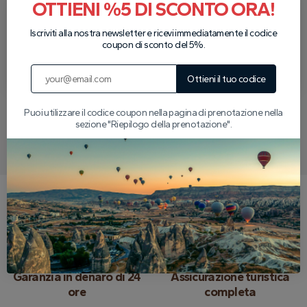
OTTIENI %5 DI SCONTO ORA!
Raccolta
Ritiro
Iscriviti alla nostra newsletter e ricevi immediatamente il codice
coupon di sconto del 5%.
Ti verremo a prendere
Dopo il tour ti
dal tuo hotel per il tour
lasceremo al tuo hotel.
che hai prenotato.
Ottieni il tuo codice
Puoi utilizzare il codice coupon nella pagina di prenotazione nella
sezione "Riepilogo della prenotazione".
Scrivici su WhatsApp
Perché scegliere noi?
Garanzia in denaro di 24
Assicurazione turistica
ore
completa