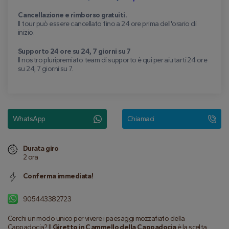
Cancellazione e rimborso gratuiti.
Il tour può essere cancellato fino a 24 ore prima dell'orario di
inizio.
Supporto 24 ore su 24, 7 giorni su 7
Il nostro pluripremiato team di supporto è qui per aiutarti 24 ore
su 24, 7 giorni su 7.
WhatsApp
Chiamaci
Durata giro
2 ora
Conferma immediata!
905443382723
Cerchi un modo unico per vivere i paesaggi mozzafiato della 
Cappadocia? Il 
Giretto in Cammello della Cappadocia
 è la scelta 