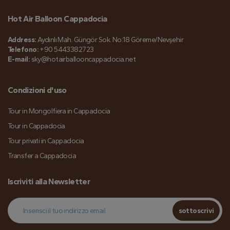
Hot Air Balloon Cappadocia
Address:
Aydınlı Mah. Güngör Sok. No:18 Göreme/Nevşehir
Telefono:
+90 5443382723
E-mail:
sky@hotairballooncappadocia.net
Condizioni d'uso
Tour in Mongolfiera in Cappadocia
Tour in Cappadocia
Tour privati in Cappadocia
Transfer a Cappadocia
Iscriviti alla Newsletter
sottoscrivi