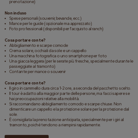
prenotazione)
Non incluso
Spese personali (souvenir, bevande, ecc.)
Mance per le guide (opzionale ma apprezzato)
Foto professionali (disponibili per l'acquisto al ranch)
Cosa portare con te?
Abbigliamento e scarpe comode
Crema solare, occhiali da sole e un cappello
Una macchina fotografica o uno smartphone per foto
Una giacca leggera (per le serate più fresche, specialmente durante le
passeggiate al tramonto)
Contante per mance o souvenir
Cosa portare con te?
Il giro in cammello dura circa 1-2 ore, a seconda del pacchetto scelto.
Il tour è adatto alla maggior parte delle persone, ma facci sapere se
hai preoccupazioni relative alla mobilità.
Si raccomandano abbigliamento comodo e scarpe chiuse. Non
dimenticare un cappello e la protezione solare per la protezione dal
sole.
È consigliata la prenotazione anticipata, specialmente per i giri al
tramonto, poiché tendono a riempirsi rapidamente.