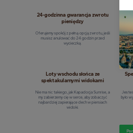
24-godzinna gwarancja zwrotu
Komp
pieniędzy
Oferujemy spokój z pełną opcją zwrotu, jeśli
Każdy 
musisz anulować do 24 godzin przed
czemu 
wycieczką.
ty
Loty wschodu słońca ze
Spe
spektakularnymi widokami
Nie ma nic takiego, jak Kapadocja Sunrise, a
Jesteś
my zabierzemy cię w serce, aby zobaczyć
było w
najbardziej zapierające dech w piersiach
widoki.
Por