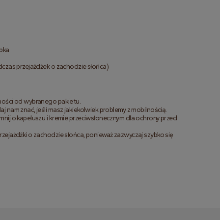
)
apka
odczas przejażdżek o zachodzie słońca)
żności od wybranego pakietu.
j nam znać, jeśli masz jakiekolwiek problemy z mobilnością.
mnij o kapeluszu i kremie przeciwsłonecznym dla ochrony przed
rzejażdżki o zachodzie słońca, ponieważ zazwyczaj szybko się