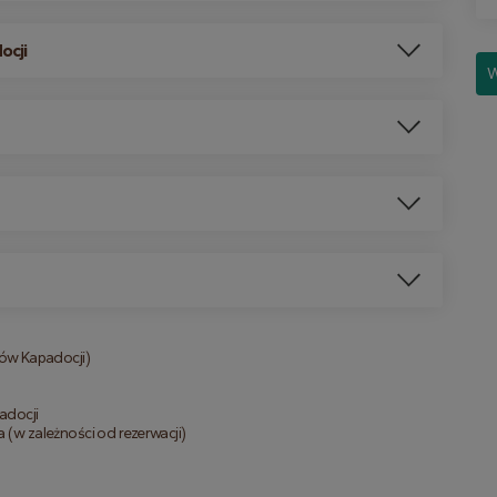
ocji
W
rów Kapadocji)
adocji
 (w zależności od rezerwacji)