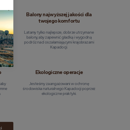
órym
Balony najwyższej jakości dla
twojego komfortu
otów ma
Latamy tylko najlepsze, dobrze utrzymane
aniu się
balony, aby zapewnić gładką i wygodną
 że lot
podróż nad oszałamiającymi krajobrazami
i
Kapadocji.
p
Ekologiczne operacje
 aby
Jesteśmy zaangażowani w ochronę
tymne
środowiska naturalnego Kapadocji poprzez
.
ekologiczne praktyki.
i