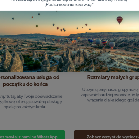
„Podsumowanie rezerwacji”.
leksowe ubezpieczenie na
Doświadczeni piloci, kt
wycieczki
możesz zaufać
lot jest w pełni ubezpieczony, dzięki
Nasz zespół wykwalifikowanych pil
możesz skupić się na cieszeniu się
wieloletnie doświadczenie w porusz
m doświadczeniem bez żadnych
po niebie Cappadocii, zapewniając,
zmartwień.
jest zarówno bezpieczny, jak 
niezapomniany.
rsonalizowana usługa od
Rozmiary małych gru
początku do końca
Utrzymujemy nasze grupy małe,
zapewnić bardziej osobiste i in
my tutaj, aby Twoje doświadczenie
wrażenia dla każdego gościa
yjątkowe, oferując uważną obsługę i
opiekę na każdym kroku.
ozmawiaj z nami na WhatsApp
Zobacz wszystkie wycieczk