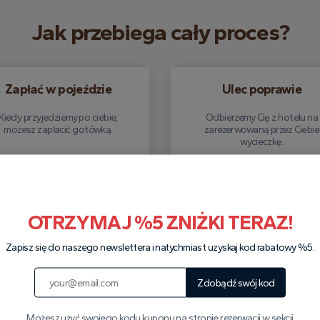
Jak przebiega cały proces?
Zapłać w pojeździe
Ulec poprawie
Kiedy przyjedziemy po ciebie,
Odbierzemy Cię z hotelu na
możesz zapłacić gotówką.
zarezerwowaną przez Ciebie
wycieczkę.
Napisz do nas na WhatsApp
OTRZYMAJ %5 ZNIŻKI TERAZ!
Zapisz się do naszego newslettera i natychmiast uzyskaj kod rabatowy %5.
Zdobądź swój kod
Dlaczego warto nas wybrać?
Możesz użyć swojego kodu kuponu na stronie rezerwacji w sekcji