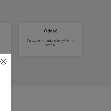
Oddać
Po wycieczce odwieziemy Cię do
hotelu.