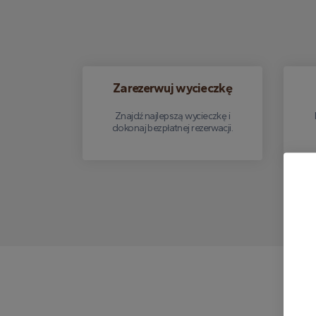
Zarezerwuj wycieczkę
Znajdź najlepszą wycieczkę i
dokonaj bezpłatnej rezerwacji.