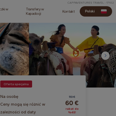
CAPPAVENTURES TRAVEL - 17102
czki w
Transfery w
Polski
Kontakt
Kapadocji
Oferta specjalna
Na osobę
110 €
60 €
Ceny mogą się różnić w
rabat do
zależności od daty
%45!