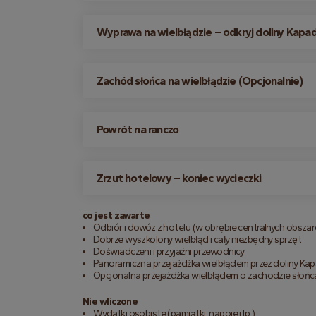
Wyprawa na wielbłądzie – odkryj doliny Kapad
Zachód słońca na wielbłądzie (Opcjonalnie)
Powrót na ranczo
Zrzut hotelowy – koniec wycieczki
co jest zawarte
Odbiór i dowóz z hotelu (w obrębie centralnych obsza
Dobrze wyszkolony wielbłąd i cały niezbędny sprzęt
Doświadczeni i przyjaźni przewodnicy
Panoramiczna przejażdżka wielbłądem przez doliny Kap
Opcjonalna przejażdżka wielbłądem o zachodzie słońca
Nie wliczone
Wydatki osobiste (pamiątki, napoje itp.)