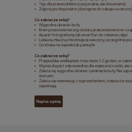
Tipy dla przewodników (opcjonalne, ale doceniane)
Zdjęcia profesjonalne (dostępne do zakupu w ranczo
Co zabrać ze sobą?
Wygodne ubrania i buty
Krem przeciwsłoneczny, okulary przeciwsłoneczne i cz
Aparat fotograficzny lub smartfon do robienia zdjęć
Lekka kurtka (na chłodniejsze wieczory, szczególnie p
Gotówka na napiwki lub pamiątki
Co zabrać ze sobą?
Przejażdżka wielbłądem trwa około 1-2 godzin, w zale
Wycieczka jest odpowiednia dla większości osób, ale da
Zaleca się wygodne ubrania i zamknięte buty. Nie zapo
słońcem.
Zaleca się rezerwację z wyprzedzeniem, zwłaszcza na p
zapełniają.
Napisz opinię