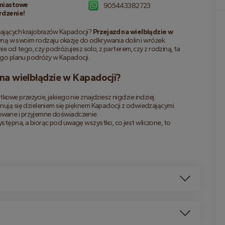
miastowe
905443382723
rdzenie!
jących krajobrazów Kapadocji? 
Przejazd na wielbłądzie w 
yną w swoim rodzaju okazję do odkrywania dolin i wróżek 
 od tego, czy podróżujesz solo, z parterem, czy z rodziną, ta 
go planu podróży w Kapadocji.
na wielbłądzie w Kapadocji?
kowe przeżycie, jakiego nie znajdziesz nigdzie indziej.
onują się dzieleniem się pięknem Kapadocji z odwiedzającymi.
owane i przyjemne doświadczenie.
ystępna, a biorąc pod uwagę wszystko, co jest wliczone, to 