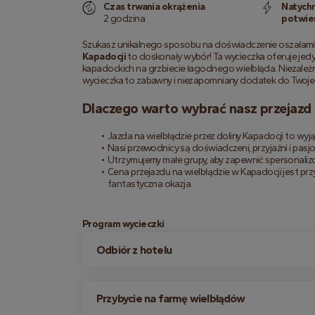
Czas trwania okrążenia
Natych
2 godzina
potwie
Szukasz unikalnego sposobu na doświadczenie oszałamia
Kapadocji
 to doskonały wybór! Ta wycieczka oferuje jed
kapadockich na grzbiecie łagodnego wielbłąda. Niezależnie
wycieczka to zabawny i niezapomniany dodatek do Twoje
Dlaczego warto wybrać nasz przejazd 
Jazda na wielbłądzie przez doliny Kapadocji to wyjąt
Nasi przewodnicy są doświadczeni, przyjaźni i pasj
Utrzymujemy małe grupy, aby zapewnić spersonaliz
Cena przejazdu na wielbłądzie w Kapadocji jest prz
fantastyczna okazja.
Program wycieczki
Odbiór z hotelu
Przybycie na farmę wielbłądów