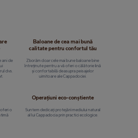
are
Baloane de cea mai bună
calitate pentru confortul tău
e ani de
Zborăm doar cele mai bune baloane bine
ui
întreținute pentru a vă oferi o călătorie lină
ul dvs.
și confortabilă deasupra peisajelor
t.
uimitoare ale Cappadociei.
Operațiuni eco-conștiente
oferi o
Suntem dedicați protejării mediului natural
ntimă
al lui Cappadocia prin practici ecologice.