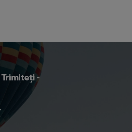
Trimiteți -
e