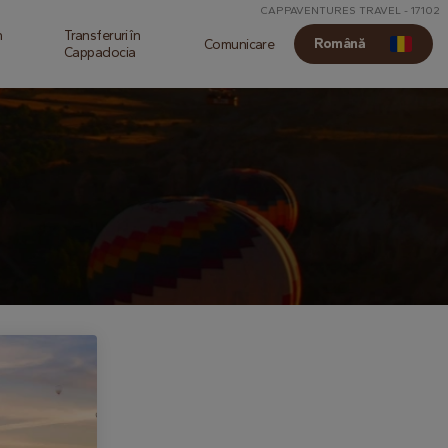
CAPPAVENTURES TRAVEL - 17102
n
Transferuri în
Română
Comunicare
Cappadocia