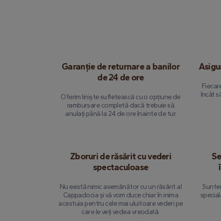
Garanție de returnare a banilor
Asigu
de 24 de ore
Fiecar
încât s
Oferim liniște sufletească cu o opțiune de
rambursare completă dacă trebuie să
anulați până la 24 de ore înainte de tur.
Zboruri de răsărit cu vederi
Se
spectaculoase
Nu există nimic asemănător cu un răsărit al
Suntem
Cappadocia și vă vom duce chiar în inima
specială
acestuia pentru cele mai uluitoare vederi pe
care le veți vedea vreodată.