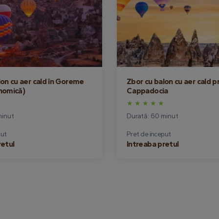
lon cu aer cald în Goreme
Zbor cu balon cu aer cald pr
nomică)
Cappadocia
minut
Durată: 60 minut
put
Pret de inceput
retul
Intreaba pretul