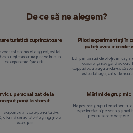
De ce să ne alegem?
rare turistică cuprinzătoare
Piloți experimentați în c
puteți avea încredere
e zbor este complet asigurat, astfel
ă vă puteți concentra pe a vă bucura
Echipa noastră de piloți calificați ar
de experiență fără griji.
experiență navigând pe cerul l
Cappadocia, asigurându -se că zbor
este atât sigur, cât și de neuita
rviciu personalizat de la
Mărimi de grup mic
început până la sfârșit
Ne păstrăm grupurile mici pentru a 
experiență mai personală și mai i
 aici pentru a face experiența dvs.
pentru fiecare oaspete.
, oferind servicii atente și îngrijire la
fiecare pas.