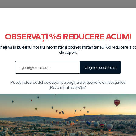
iscutați cu noi pe WhatsApp
Vezi toate tururile
OBSERVAȚI %5 REDUCERE ACUM!
crieți-vă la buletinul nostru informativ și obțineți instantaneu %5 reducere la c
de cupon.
Partenerii noștri
Obțineți codul dvs
Puteți folosi codul de cupon pe pagina de rezervare din secțiunea
„Rezumatul rezervării”.