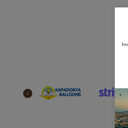
D
Îns