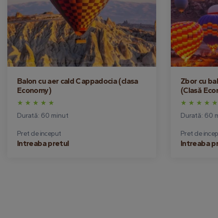
Balon cu aer cald Cappadocia (clasa
Zbor cu ba
Economy)
(Clasă Eco
Durată: 60 minut
Durată: 60 
Pret de inceput
Pret de ince
Intreaba pretul
Intreaba p