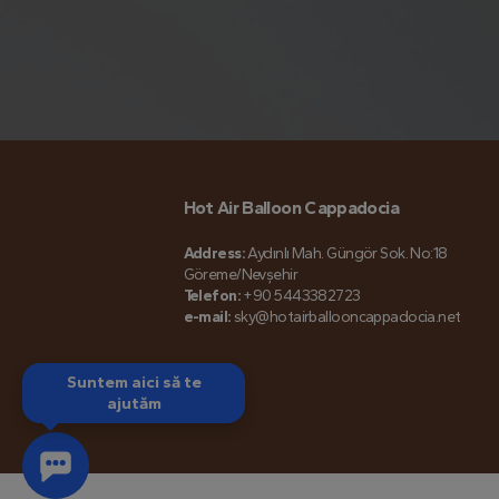
Hot Air Balloon Cappadocia
Address:
Aydınlı Mah. Güngör Sok. No:18
Göreme/Nevşehir
Telefon:
+90 5443382723
e-mail:
sky@hotairballooncappadocia.net
Suntem aici să te
ajutăm