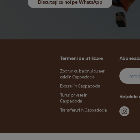
Discutați cu noi pe WhatsApp
Termeni de utilizare
Aboneaza
Zboruri cu balonul cu aer
cald în Cappadocia
Excursii în Cappadocia
Tururi private în
Rețelele 
Cappadocia
Transferuri în Cappadocia