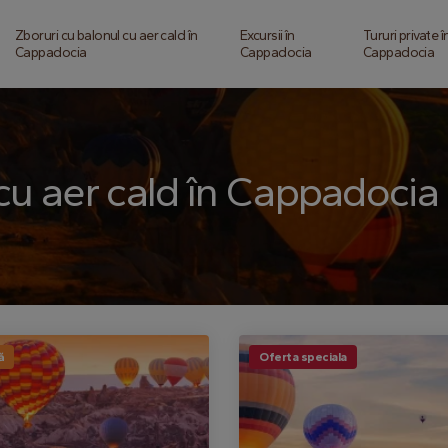
Zboruri cu balonul cu aer cald în
Excursii în
Tururi private î
Cappadocia
Cappadocia
Cappadocia
 cu aer cald în Cappadocia
ă
Oferta speciala