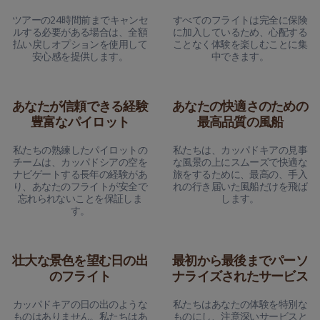
ツアーの24時間前までキャンセ
すべてのフライトは完全に保険
ルする必要がある場合は、全額
に加入しているため、心配する
払い戻しオプションを使用して
ことなく体験を楽しむことに集
安心感を提供します。
中できます。
あなたが信頼できる経験
あなたの快適さのための
豊富なパイロット
最高品質の風船
私たちの熟練したパイロットの
私たちは、カッパドキアの見事
チームは、カッパドシアの空を
な風景の上にスムーズで快適な
ナビゲートする長年の経験があ
旅をするために、最高の、手入
り、あなたのフライトが安全で
れの行き届いた風船だけを飛ば
忘れられないことを保証しま
します。
す。
壮大な景色を望む日の出
最初から最後までパーソ
のフライト
ナライズされたサービス
カッパドキアの日の出のような
私たちはあなたの体験を特別な
ものはありません。私たちはあ
ものにし、注意深いサービスと