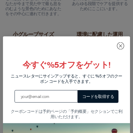
なたが今まで見た中で最も息を
あらゆる段階でケアを提供する
のむような景色のためにあなた
ためにここにいます。
をその中心に連れて行きます。
小グループサイズ
環境に配慮した運用
私たちは、すべてのゲストによ
私たちは、環境に優しい実践を
り個人的で親密な体験を提供す
通じて、カッパドキアの自然環
るために、グループを小さく保
境を保護することに専念してい
ちます。
ます。
今すぐ%5オフをゲット!
ニュースレターにサインアップすると、すぐに %5 オフのクー
ポン コードを入手できます。
WhatsAppでチャットしてくだ
すべてのツアーをご覧ください
さい
コードを取得する
クーポンコードは予約ページの「予約概要」セクションでご利
用いただけます。
当社のパートナー