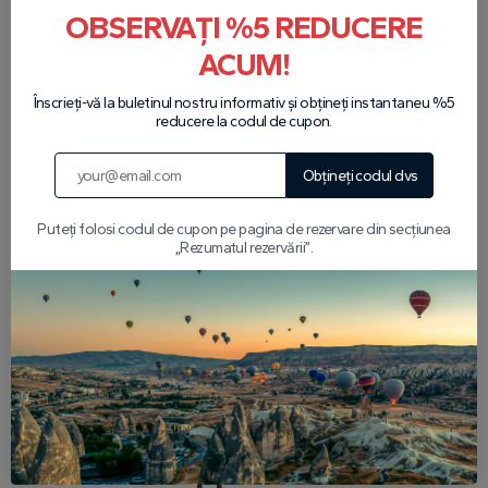
OBSERVAȚI %5 REDUCERE
ACUM!
Partenerii noștri
Înscrieți-vă la buletinul nostru informativ și obțineți instantaneu %5
reducere la codul de cupon.
Obțineți codul dvs
Puteți folosi codul de cupon pe pagina de rezervare din secțiunea
„Rezumatul rezervării”.
Articole populare despre
Cappadocia