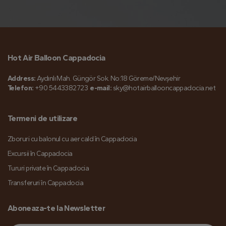
Hot Air Balloon Cappadocia
Address:
Aydınlı Mah. Güngör Sok. No:18 Göreme/Nevşehir
Telefon:
+90 5443382723
e-mail:
sky@hotairballooncappadocia.net
Termeni de utilizare
Zboruri cu balonul cu aer cald în Cappadocia
Excursii în Cappadocia
Tururi private în Cappadocia
Transferuri în Cappadocia
Aboneaza-te la Newsletter