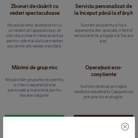
Zboruri de răsărit cu
Serviciu personalizat de
vederi spectaculoase
la început până la sfârșit
Nu există nimic asemănător cu
Suntem aici pentru a face
un răsărit al Cappadocia și vă
experiența dvs. specială, oferind
vom duce chiar în inima acestuia
servicii atente și îngrijire la fiecare
pentru cele mai uluitoare vederi
pas.
pe care le veți vedea vreodată.
Mărimi de grup mic
Operațiuni eco-
conștiente
Ne păstrăm grupurile mici pentru
a oferi o experiență mai
Suntem dedicați protejării
personală și mai intimă pentru
mediului natural al lui Cappadocia
fiecare oaspete.
prin practici ecologice.
Discutați cu noi pe WhatsApp
Vezi toate tururile