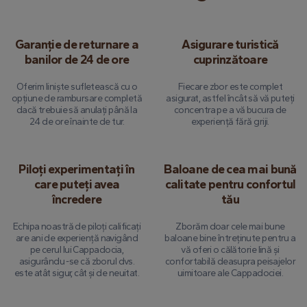
Garanție de returnare a
Asigurare turistică
banilor de 24 de ore
cuprinzătoare
Oferim liniște sufletească cu o
Fiecare zbor este complet
opțiune de rambursare completă
asigurat, astfel încât să vă puteți
dacă trebuie să anulați până la
concentra pe a vă bucura de
24 de ore înainte de tur.
experiență fără griji.
Piloți experimentați în
Baloane de cea mai bună
care puteți avea
calitate pentru confortul
încredere
tău
Echipa noastră de piloți calificați
Zborăm doar cele mai bune
are ani de experiență navigând
baloane bine întreținute pentru a
pe cerul lui Cappadocia,
vă oferi o călătorie lină și
asigurându -se că zborul dvs.
confortabilă deasupra peisajelor
este atât sigur, cât și de neuitat.
uimitoare ale Cappadociei.