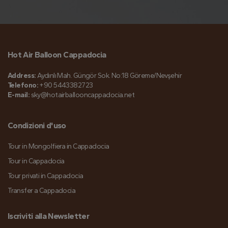
Hot Air Balloon Cappadocia
Address:
Aydınlı Mah. Güngör Sok. No:18 Göreme/Nevşehir
Telefono:
+90 5443382723
E-mail:
sky@hotairballooncappadocia.net
Condizioni d'uso
Tour in Mongolfiera in Cappadocia
Tour in Cappadocia
Tour privati in Cappadocia
Transfer a Cappadocia
Iscriviti alla Newsletter