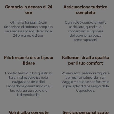
Garanzia in denaro di 24
Assicurazione turistica
ore
completa
Offriamo tranquillità con
Ogni volo è completamente
un'opzione di rimborso completo
assicurato, quindi puoi
se è necessario annullare fino a
concentrarti sul godere
24 ore prima del tour.
dell'esperienza senza
preoccupazioni.
Piloti esperti di cui ti puoi
Palloncini di alta qualità
fidare
per il tuo comfort
Il nostro team di piloti qualificati
Volamo solo i palloncini migliori e
ha anni di esperienza nella
ben mantenuti per darti un
navigazione dei cieli di
viaggio morbido e confortevole
Cappadocia, garantendo che il
sopra i splendidi paesaggi della
tuo volo sia sia sicuro che
Cappadocia.
indimenticabile.
Voli di alba con viste
Servizio personalizzato