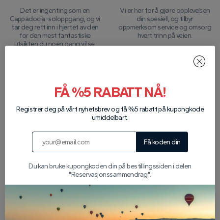
Det er ingenting som en
Vi er her for å gjøre opplevelsen
Cappadocia -soloppgang, og vi
din spesiell, og tilbyr
tar deg rett inn i hjertet av den
oppmerksom service og omsorg
for den mest fantastiske
hvert trinn på veien.
utsikten du noen gang vil se.
Små gruppestørrelser
Økobevisste operasjoner
FÅ %5 RABATT NÅ!
Vi holder gruppene små for å gi
Vi er dedikert til å beskytte
en mer personlig og intim
Cappadocias naturlige miljø
Registrer deg på vårt nyhetsbrev og få %5 rabatt på kupongkode
opplevelse for hver gjest.
gjennom miljøvennlig praksis.
umiddelbart.
Få koden din
Chatte med oss ​​på whatsapp
Se alle turer
Du kan bruke kupongkoden din på bestillingssiden i delen
"Reservasjonssammendrag".