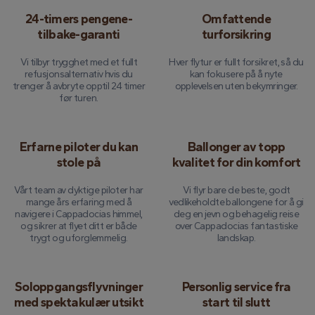
24-timers pengene-
Omfattende
tilbake-garanti
turforsikring
Vi tilbyr trygghet med et fullt
Hver flytur er fullt forsikret, så du
refusjonsalternativ hvis du
kan fokusere på å nyte
trenger å avbryte opptil 24 timer
opplevelsen uten bekymringer.
før turen.
Erfarne piloter du kan
Ballonger av topp
stole på
kvalitet for din komfort
Vårt team av dyktige piloter har
Vi flyr bare de beste, godt
mange års erfaring med å
vedlikeholdte ballongene for å gi
navigere i Cappadocias himmel,
deg en jevn og behagelig reise
og sikrer at flyet ditt er både
over Cappadocias fantastiske
trygt og uforglemmelig.
landskap.
Soloppgangsflyvninger
Personlig service fra
med spektakulær utsikt
start til slutt