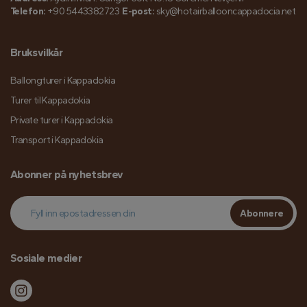
Telefon:
+90 5443382723
E-post:
sky@hotairballooncappadocia.net
Bruksvilkår
Ballongturer i Kappadokia
Turer til Kappadokia
Private turer i Kappadokia
Transport i Kappadokia
Abonner på nyhetsbrev
Abonnere
Sosiale medier