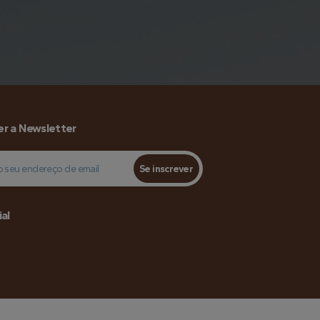
er a Newsletter
Se inscrever
ial