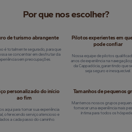
Por que nos escolher?
ro de turismo abrangente
Pilotos experientes em qu
pode confiar
o é totalmente segurado, para que
ossa se concentrar em desfrutar da
Nossa equipe de pilotos qualifica
xperiência sem preocupações.
anos de experiência na navegação 
da Cappadócia, garantindo que s
seja seguro e inesquecível.
iço personalizado do início
Tamanhos de pequenos g
ao fim
Mantemos nossos grupos pequen
fornecer uma experiência mais pes
s aqui para tornar sua experiência
íntima para todos os hóspede
al, oferecendo serviço atencioso e
dados a cada passo do caminho.