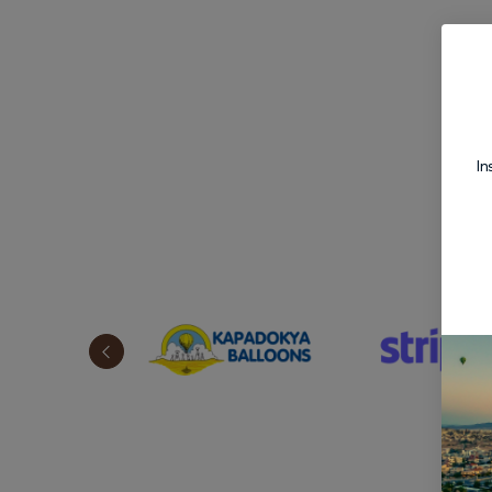
Co
In