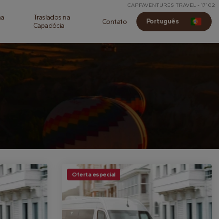
CAPPAVENTURES TRAVEL - 17102
na
Traslados na
Português
Contato
Capadócia
Oferta especial