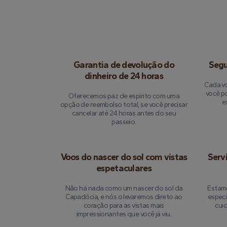
Garantia de devolução do
Segu
dinheiro de 24 horas
Cada vo
você p
Oferecemos paz de espírito com uma
e
opção de reembolso total, se você precisar
cancelar até 24 horas antes do seu
passeio.
Voos do nascer do sol com vistas
Serv
espetaculares
Não há nada como um nascer do sol da
Estamo
Capadócia, e nós o levaremos direto ao
especi
coração para as vistas mais
cui
impressionantes que você já viu.