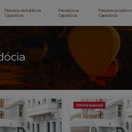
Passeios de balão na
Passeios na
Passeios privados 
Capadócia
Capadócia
Capadócia
dócia
Oferta especial