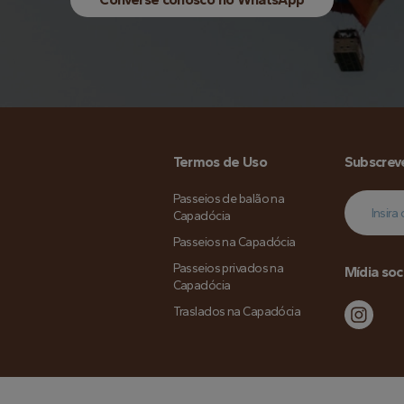
Termos de Uso
Subscrev
Passeios de balão na
Capadócia
Passeios na Capadócia
Passeios privados na
Mídia soc
Capadócia
Traslados na Capadócia