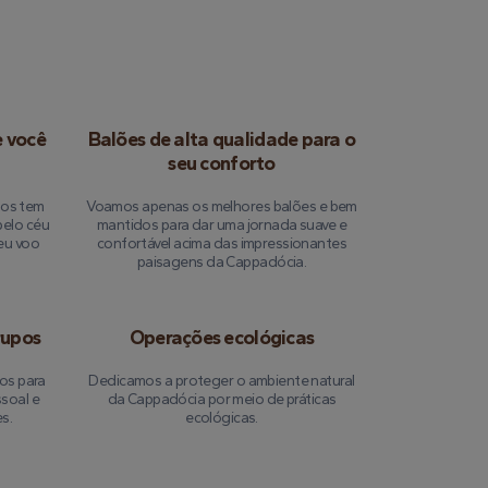
e você
Balões de alta qualidade para o
seu conforto
dos tem
Voamos apenas os melhores balões e bem
pelo céu
mantidos para dar uma jornada suave e
eu voo
confortável acima das impressionantes
paisagens da Cappadócia.
rupos
Operações ecológicas
os para
Dedicamos a proteger o ambiente natural
soal e
da Cappadócia por meio de práticas
s.
ecológicas.