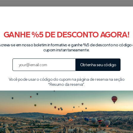
nverse conosco no WhatsApp
Veja todos os passeios
GANHE %5 DE DESCONTO AGORA!
screva-se em nosso boletim informativo e ganhe %5 de desconto no código
cupom instantaneamente.
Nossos parceiros
Obtenha seu código
Você pode usar o código do cupom na página de reserva na seção
“Resumo da reserva”.