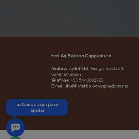
Hot Air Balloon Cappadocia
Address:
Aydınlı Mah. Güngör Sok. No:18
Göreme/Nevşehir
Telefone:
+90 5443382723
E-mail:
sky@hotairballooncappadocia.net
Estamos aqui para
ajudar