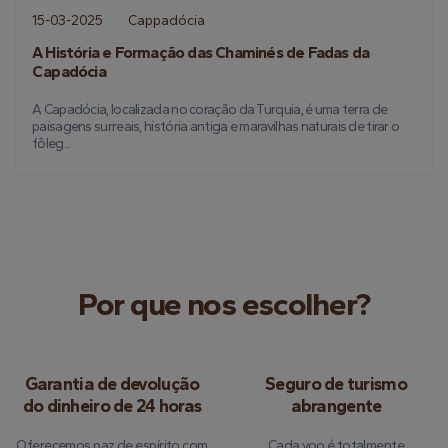
15-03-2025
Cappadócia
A História e Formação das Chaminés de Fadas da
Capadócia
A Capadócia, localizada no coração da Turquia, é uma terra de
paisagens surreais, história antiga e maravilhas naturais de tirar o
fôleg...
Por que nos escolher?
Garantia de devolução
Seguro de turismo
do dinheiro de 24 horas
abrangente
Oferecemos paz de espírito com
Cada voo é totalmente