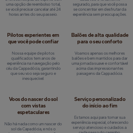
uma opção de reembolso total,
segurado, para que você possa
se você precisar cancelar até 24
se concentrar em desfrutar da
horas antes do seu passeio.
experiência sem preocupações.
Pilotos experientes em
Balões de alta qualidade
que você pode confiar
para o seu conforto
Nossa equipe de pilotos
Voamos apenas os melhores
qualificados tem anos de
balões e bem mantidos para dar
experiência na navegação pelo
uma jornada suave e confortável
céu da Cappadócia, garantindo
acima das impressionantes
que seu voo seja seguro e
paisagens da Cappadócia.
inesquecível.
Voos do nascer do sol
Serviço personalizado
com vistas
do início ao fim
espetaculares
Estamos aqui para tornar sua
experiência especial, oferecendo
Não há nada como um nascer do
serviço atencioso e cuidados a
sol da Capadócia, e nós o
cada passo do caminho.