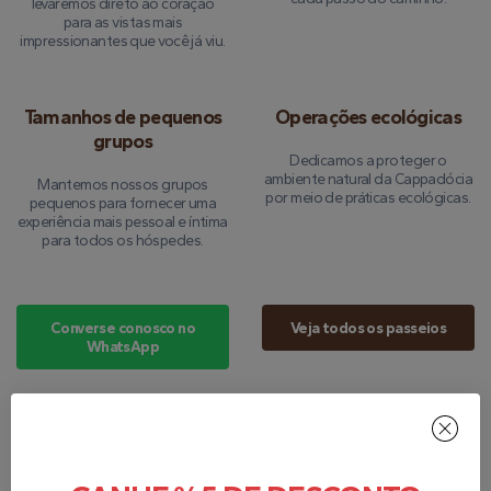
levaremos direto ao coração
para as vistas mais
impressionantes que você já viu.
Tamanhos de pequenos
Operações ecológicas
grupos
Dedicamos a proteger o
ambiente natural da Cappadócia
Mantemos nossos grupos
por meio de práticas ecológicas.
pequenos para fornecer uma
experiência mais pessoal e íntima
para todos os hóspedes.
Converse conosco no
Veja todos os passeios
WhatsApp