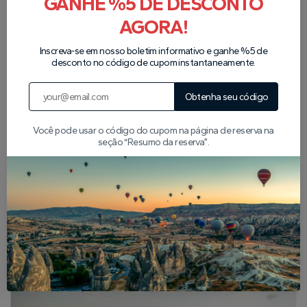
GANHE %5 DE DESCONTO
Nossos parceiros
AGORA!
Inscreva-se em nosso boletim informativo e ganhe %5 de
desconto no código de cupom instantaneamente.
Obtenha seu código
Você pode usar o código do cupom na página de reserva na
seção “Resumo da reserva”.
Artigos Populares da
Capadócia