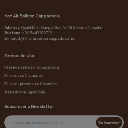
Hot Air Balloon Cappadocia
Address:
Aydınlı Mah. Güngör Sok. No:18 Göreme/Nevşehir
Telefone:
+90 5443382723
E-mail:
sky@hotairballooncappadocia.net
Termos de Uso
Passeios de balão na Capadócia
Passeios na Capadócia
Passeios privados na Capadócia
Traslados na Capadócia
Subscrever a Newsletter
Se inscrever