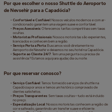
Por que escolher o nosso Shuttle do Aeroporto 
de Nevsehir para a Capadócia?
Confortável e Confiável
: Nossos veículos modernos e com ar-
condicionado garantem uma viagem suave e confortável.
Preços Acessíveis
: Oferecemos tarifas competitivas sem taxas 
ocultas.
Motoristas Profissionais
: Nossos motoristas são experientes, 
licenciados e conhecem bem a região.
Serviço Porta a Porta
: Buscamos você diretamente no 
Aeroporto de Nevsehir e deixamos no seu hotel na Capadócia.
Suporte ao Cliente 24/7
: Tem uma pergunta ou precisa de 
assistência? Estamos aqui para ajudar, dia ou noite.
Por que reservar conosco?
Serviço Confiável
: Temos fornecido serviços de shuttle na 
Capadócia por anos e temos um histórico comprovado de 
clientes satisfeitos.
Preços Transparentes
: Sem taxas ocultas—tudo está incluído 
no preço.
Especialização Local
: Nossos motoristas conhecem a região de 
cor e salteado, garantindo um transfer suave e eficiente.