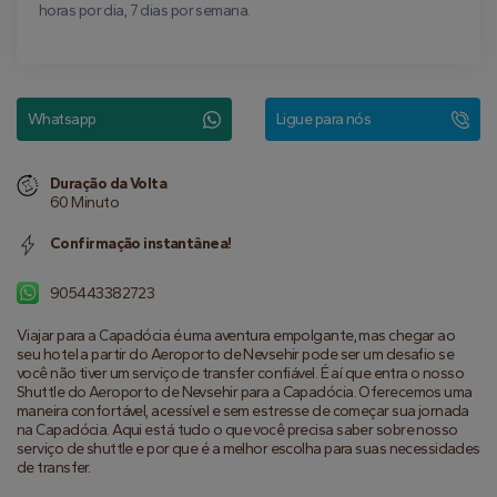
horas por dia, 7 dias por semana.
Whatsapp
Ligue para nós
Duração da Volta
60 Minuto
Confirmação instantânea!
905443382723
Viajar para a Capadócia é uma aventura empolgante, mas chegar ao 
seu hotel a partir do Aeroporto de Nevsehir pode ser um desafio se 
você não tiver um serviço de transfer confiável. É aí que entra o nosso 
Shuttle do Aeroporto de Nevsehir para a Capadócia. Oferecemos uma 
maneira confortável, acessível e sem estresse de começar sua jornada 
na Capadócia. Aqui está tudo o que você precisa saber sobre nosso 
serviço de shuttle e por que é a melhor escolha para suas necessidades 
de transfer.