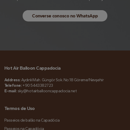
Converse conosco no WhatsApp
Hot Air Balloon Cappadocia
Address:
Aydınlı Mah. Güngör Sok. No:18 Göreme/Nevşehir
Telefone:
+90 5443382723
E-mail:
sky@hotairballooncappadocia.net
Termos de Uso
Passeios de balão na Capadócia
Passeios na Capadócia