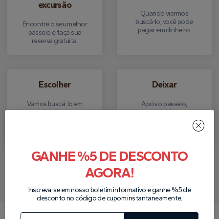
excursão
Quando viermos
buscá-lo, você pode
Encontre o seu melhor
pagar em dinheiro.
passeio e faça sua
reserva gratuita.
Escolher
Deixar
Vamos buscá-lo em
Após o passeio,
seu hotel para o
iremos deixá-lo em seu
passeio que você
hotel.
reservou.
GANHE %5 DE DESCONTO
Escreva-nos no WhatsApp
AGORA!
Inscreva-se em nosso boletim informativo e ganhe %5 de
desconto no código de cupom instantaneamente.