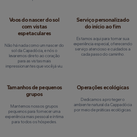
Voos do nascer do sol
Serviço personalizado
com vistas
do início ao fim
espetaculares
Estamos aqui para tornar sua
experiência especial, oferecendo
Não há nada como um nascer do
serviço atencioso e cuidados a
sol da Capadócia, e nós o
cada passo do caminho.
levaremos direto ao coração
para as vistas mais
impressionantes que você já viu.
Tamanhos de pequenos
Operações ecológicas
grupos
Dedicamos a proteger o
ambiente natural da Cappadócia
Mantemos nossos grupos
por meio de práticas ecológicas.
pequenos para fornecer uma
experiência mais pessoal e íntima
para todos os hóspedes.