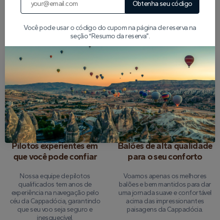
Obtenha seu código
Por que nos escolher?
Você pode usar o código do cupom na página de reserva na
seção “Resumo da reserva”.
Garantia de devolução
Seguro de turismo
do dinheiro de 24 horas
abrangente
Oferecemos paz de espírito com
Cada voo é totalmente
uma opção de reembolso total,
segurado, para que você possa
se você precisar cancelar até 24
se concentrar em desfrutar da
horas antes do seu passeio.
experiência sem preocupações.
Pilotos experientes em
Balões de alta qualidade
que você pode confiar
para o seu conforto
Nossa equipe de pilotos
Voamos apenas os melhores
qualificados tem anos de
balões e bem mantidos para dar
experiência na navegação pelo
uma jornada suave e confortável
céu da Cappadócia, garantindo
acima das impressionantes
que seu voo seja seguro e
paisagens da Cappadócia.
inesquecível.