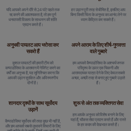
यदि आपको अपने दौरे से 24 घंटे पहले तक
हर उड़ान पूरी तरह से बीमित है, इसलिए आप
रद्द करने की आवश्यकता है, तो हम पूर्ण
बिना किसी चिंता के अनुभव का आनंद लेने पर
धनवापसी विकल्प के साथ मन की शांति
ध्यान केंद्रित कर सकते हैं।
प्रदान करते हैं।
अनुभवी पायलट आप भरोसा कर
अपने आराम के लिए शीर्ष-गुणवत्ता
सकते हैं
वाले गुब्बारे
कुशल पायलटों की हमारी टीम को
हम आपको कैप्पाडोसिया के आश्चर्यजनक
कप्पाडोसिया के आसमान में नेविगेट करने का
परिदृश्य के ऊपर एक चिकनी और
वर्षों का अनुभव है, यह सुनिश्चित करना कि
आरामदायक यात्रा देने के लिए केवल सबसे
आपकी उड़ान सुरक्षित और अविस्मरणीय
अच्छा, अच्छी तरह से बनाए हुए गुब्बारे उड़ाते
दोनों है।
हैं।
शानदार दृश्यों के साथ सूर्योदय
शुरू से अंत तक व्यक्तिगत सेवा
उड़ानें
हम आपके अनुभव को विशेष बनाने के लिए
यहां हैं, चौकस सेवा प्रदान करते हैं और रास्ते
कैप्पाडोसिया सूर्योदय की तरह कुछ भी नहीं है,
के हर कदम की देखभाल करते हैं।
और हम आपको सबसे लुभावने विचारों के लिए