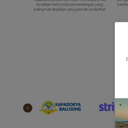
ke dalam hati untuk pemandangan yang
perkh
paling menakjubkan yang pernah anda lihat.
Ber
D