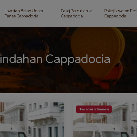
Lawatan Belon Udara
Pakej Percutian ke
Pakej Lawatan Per
Panas Cappadocia
Cappadocia
Cappadocia
indahan Cappadocia
Tawaran istimewa