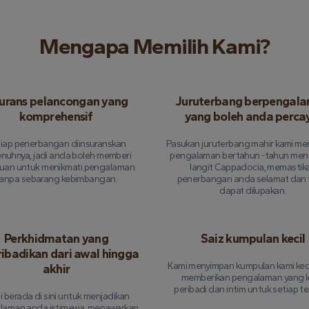
Mengapa Memilih Kami?
surans pelancongan yang
Juruterbang berpengal
komprehensif
yang boleh anda perca
iap penerbangan diinsuranskan
Pasukan juruterbang mahir kami m
nuhnya, jadi anda boleh memberi
pengalaman bertahun -tahun mena
uan untuk menikmati pengalaman
langit Cappadocia, memastik
anpa sebarang kebimbangan.
penerbangan anda selamat dan 
dapat dilupakan.
Perkhidmatan yang
Saiz kumpulan kecil
ribadikan dari awal hingga
Kami menyimpan kumpulan kami keci
akhir
memberikan pengalaman yang l
peribadi dan intim untuk setiap t
 berada di sini untuk menjadikan
laman anda istimewa, menawarkan