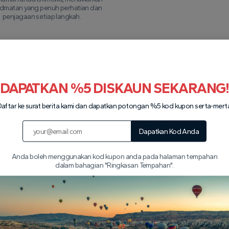
idmatan yang penuh perhatian dan
penjagaan setiap langkah.
bual dengan kami di WhatsApp
Lihat semua lawatan
DAPATKAN %5 DISKAUN SEKARANG
aftar ke surat berita kami dan dapatkan potongan %5 kod kupon serta-mert
Pasangan kami
Dapatkan Kod Anda
Anda boleh menggunakan kod kupon anda pada halaman tempahan
dalam bahagian "Ringkasan Tempahan".