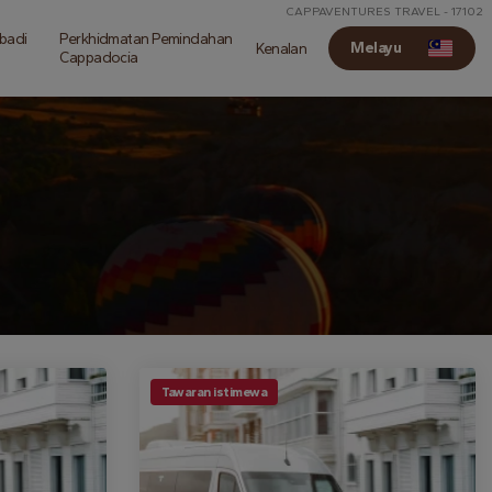
CAPPAVENTURES TRAVEL - 17102
ibadi
Perkhidmatan Pemindahan
Melayu
Kenalan
Cappadocia
Tawaran istimewa