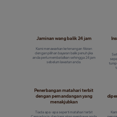
Jaminan wang balik 24 jam
In
Kami menawarkan ketenangan fikiran
dengan pilihan bayaran balik penuh jika
Set
anda perlu membatalkan sehingga 24 jam
sepe
sebelum lawatan anda.
tump
t
Penerbangan matahari terbit
dengan pemandangan yang
dipe
menakjubkan
Tiada apa -apa seperti matahari terbit
Kami
Cappadocia, dan kami akan membawa anda
penga