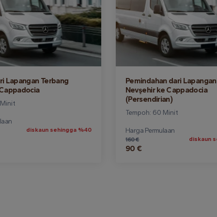
ri Lapangan Terbang
Pemindahan dari Lapangan
 Cappadocia
Nevşehir ke Cappadocia
(Persendirian)
Minit
Tempoh: 60 Minit
laan
diskaun sehingga %40
Harga Permulaan
diskaun 
160 €
90 €