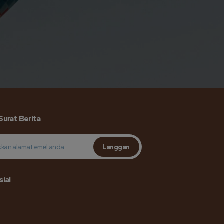
Surat Berita
Langgan
ial