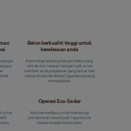
aman
Belon berkualiti tinggi untuk
yai
keselesaan anda
empunyai
Kami hanya terbang dengan belon yang
vigasi
terbaik dan terawat dengan baik untuk
an
memberi anda perjalanan yang lancar dan
tidak
selesa di atas landskap Cappadocia yang
menakjubkan.
Operasi Eco-Sadar
l untuk
Kami berdedikasi untuk melindungi
ebih
persekitaran semula jadi Cappadocia
etamu.
melalui amalan mesra alam.