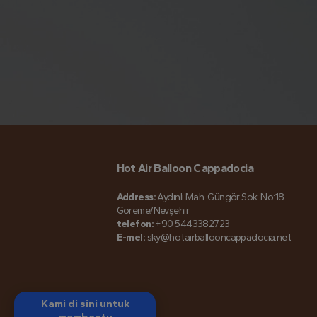
Hot Air Balloon Cappadocia
Address:
Aydınlı Mah. Güngör Sok. No:18
Göreme/Nevşehir
telefon:
+90 5443382723
E-mel:
sky@hotairballooncappadocia.net
Kami di sini untuk