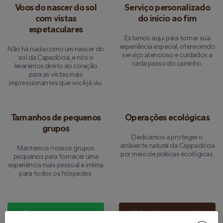
Voos do nascer do sol
Serviço personalizado
com vistas
do início ao fim
espetaculares
Estamos aqui para tornar sua
experiência especial, oferecendo
Não há nada como um nascer do
serviço atencioso e cuidados a
sol da Capadócia, e nós o
cada passo do caminho.
levaremos direto ao coração
para as vistas mais
impressionantes que você já viu.
Tamanhos de pequenos
Operações ecológicas
grupos
Dedicamos a proteger o
ambiente natural da Cappadócia
Mantemos nossos grupos
por meio de práticas ecológicas.
pequenos para fornecer uma
experiência mais pessoal e íntima
para todos os hóspedes.
Converse conosco no
Veja todos os passeios
WhatsApp