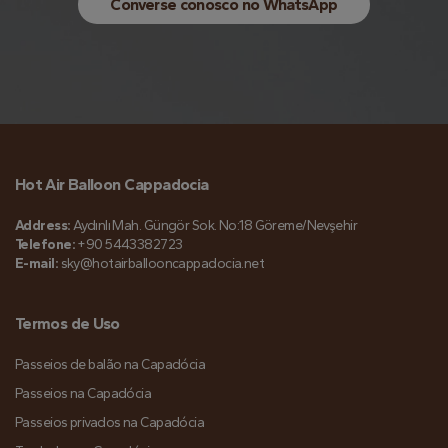
Converse conosco no WhatsApp
Hot Air Balloon Cappadocia
Address:
Aydınlı Mah. Güngör Sok. No:18 Göreme/Nevşehir
Telefone:
+90 5443382723
E-mail:
sky@hotairballooncappadocia.net
Termos de Uso
Passeios de balão na Capadócia
Passeios na Capadócia
Passeios privados na Capadócia