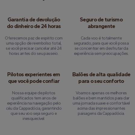
Garantia de devolução
Seguro de turismo
do dinheiro de 24 horas
abrangente
Oferecemos paz de espírito com
Cada voo é totalmente
uma opção de reembolso total,
segurado, para que você possa
se você precisar cancelar até 24
se concentrar em desfrutar da
horas antes do seu passeio.
experiência sem preocupações.
Pilotos experientes em
Balões de alta qualidade
que você pode confiar
para o seu conforto
Nossa equipe de pilotos
Voamos apenas os melhores
qualificados tem anos de
balões e bem mantidos para dar
experiência na navegação pelo
uma jornada suave e confortável
céu da Cappadócia, garantindo
acima das impressionantes
que seu voo seja seguro e
paisagens da Cappadócia.
inesquecível.