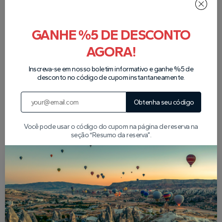
GANHE %5 DE DESCONTO
AGORA!
Nossos parceiros
Inscreva-se em nosso boletim informativo e ganhe %5 de
desconto no código de cupom instantaneamente.
Obtenha seu código
Você pode usar o código do cupom na página de reserva na
seção “Resumo da reserva”.
Artigos Populares da