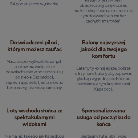
Każdy lot jest w pełni
24 godzin przed wycieczką.
ubezpieczony, dzięki czemu
możesz skupić się na cieszeniu się
tym doświadczeniem bez
żadnych zmartwień.
Doświadczeni piloci,
Balony najwyższej
którym możesz zaufać
jakości dla twojego
komfortu
Nasz zespół wykwalifikowanych
pilotów ma wieloletnie
Latamy tylko najlepsze, dobrze
doświadczenie w poruszaniu się
utrzymane balony, aby zapewnić
po niebie Cappadocii,
gładką i wygodną podróż nad
zapewniając, że lot jest zarówno
oszałamiającymi krajobrazami
bezpieczny, jak i niezapomniany.
Kapadocji.
Loty wschodu słońca ze
Spersonalizowana
spektakularnymi
usługa od początku do
widokami
końca
Nie ma nic takiego, jak Kapadocja
Jesteśmy tutaj, aby Twoje