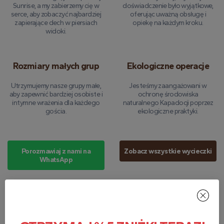
Sunrise, a my zabierzemy cię w
doświadczenie było wyjątkowe,
serce, aby zobaczyć najbardziej
oferując uważną obsługę i
zapierające dech w piersiach
opiekę na każdym kroku.
widoki.
Rozmiary małych grup
Ekologiczne operacje
Utrzymujemy nasze grupy małe,
Jesteśmy zaangażowani w
aby zapewnić bardziej osobiste i
ochronę środowiska
intymne wrażenia dla każdego
naturalnego Kapadocji poprzez
gościa.
ekologiczne praktyki.
Porozmawiaj z nami na
Zobacz wszystkie wycieczki
WhatsApp