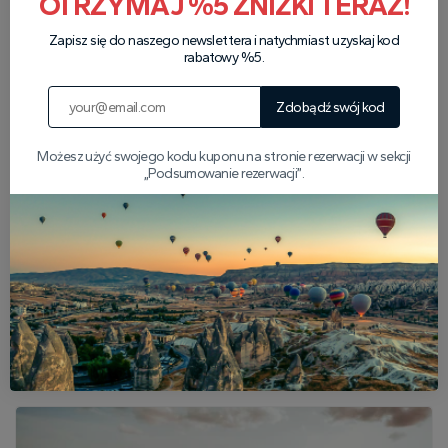
OTRZYMAJ %5 ZNIŻKI TERAZ!
Nasi partnerzy
Zapisz się do naszego newslettera i natychmiast uzyskaj kod
rabatowy %5.
Zdobądź swój kod
Możesz użyć swojego kodu kuponu na stronie rezerwacji w sekcji
„Podsumowanie rezerwacji”.
Popularne artykuły o
Kapadocji