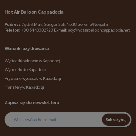
Hot Air Balloon Cappadocia
Address:
Aydınlı Mah. Güngör Sok. No:18 Göreme/Nevşehir
Telefon:
+90 5443382723
E-mail:
sky@hotairballooncappadocia.net
Warunki użytkowania
Wycieczki balonem w Kapadocji
Wycieczki do Kapadocji
Prywatne wycieczki w Kapadocji
Transfery w Kapadocji
Zapisz się do newslettera
Subskrybuj