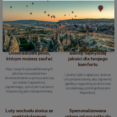
zwrotu pieniędzy
ubezpieczenie na
wycieczki
Oferujemy spokój z pełną opcją
zwrotu, jeśli musisz anulować do
Każdy lot jest w pełni
24 godzin przed wycieczką.
ubezpieczony, dzięki czemu
możesz skupić się na cieszeniu się
tym doświadczeniem bez
żadnych zmartwień.
Doświadczeni piloci,
Balony najwyższej
którym możesz zaufać
jakości dla twojego
komfortu
Nasz zespół wykwalifikowanych
pilotów ma wieloletnie
Latamy tylko najlepsze, dobrze
doświadczenie w poruszaniu się
utrzymane balony, aby zapewnić
po niebie Cappadocii,
gładką i wygodną podróż nad
zapewniając, że lot jest zarówno
oszałamiającymi krajobrazami
bezpieczny, jak i niezapomniany.
Kapadocji.
Loty wschodu słońca ze
Spersonalizowana
spektakularnymi
usługa od początku do