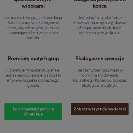
widokami
końca
Nie ma nic takiego, jak Kapadocja
Jesteśmy tutaj, aby Twoje
Sunrise, a my zabierzemy cię w
doświadczenie było wyjątkowe,
serce, aby zobaczyć najbardziej
oferując uważną obsługę i
zapierające dech w piersiach
opiekę na każdym kroku.
widoki.
Rozmiary małych grup
Ekologiczne operacje
Utrzymujemy nasze grupy małe,
Jesteśmy zaangażowani w
aby zapewnić bardziej osobiste i
ochronę środowiska
intymne wrażenia dla każdego
naturalnego Kapadocji poprzez
gościa.
ekologiczne praktyki.
Porozmawiaj z nami na
Zobacz wszystkie wycieczki
WhatsApp