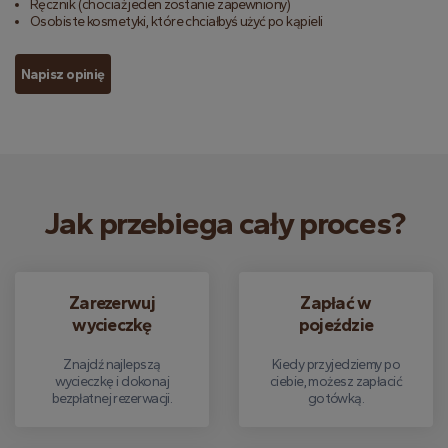
Ręcznik (chociaż jeden zostanie zapewniony)
Osobiste kosmetyki, które chciałbyś użyć po kąpieli
Napisz opinię
Jak przebiega cały proces?
Zarezerwuj
Zapłać w
wycieczkę
pojeździe
Znajdź najlepszą
Kiedy przyjedziemy po
wycieczkę i dokonaj
ciebie, możesz zapłacić
bezpłatnej rezerwacji.
gotówką.