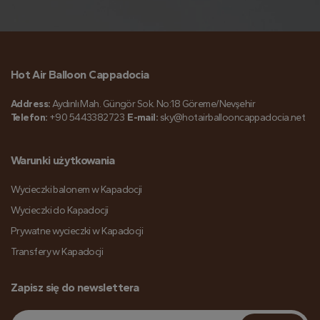
Hot Air Balloon Cappadocia
Address:
Aydınlı Mah. Güngör Sok. No:18 Göreme/Nevşehir
Telefon:
+90 5443382723
E-mail:
sky@hotairballooncappadocia.net
Warunki użytkowania
Wycieczki balonem w Kapadocji
Wycieczki do Kapadocji
Prywatne wycieczki w Kapadocji
Transfery w Kapadocji
Zapisz się do newslettera