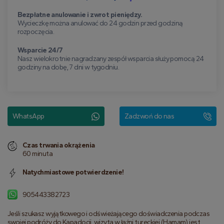
Bezpłatne anulowanie i zwrot pieniędzy.
Wycieczkę można anulować do 24 godzin przed godziną
rozpoczęcia.
Wsparcie 24/7
Nasz wielokrotnie nagradzany zespół wsparcia służy pomocą 24
godziny na dobę, 7 dni w tygodniu.
WhatsApp
Zadzwoń do nas
Czas trwania okrążenia
60 minuta
Natychmiastowe potwierdzenie!
905443382723
Jeśli szukasz wyjątkowego i odświeżającego doświadczenia podczas 
swojej podróży do Kapadocji, wizyta w łaźni tureckiej (Hamam) jest 