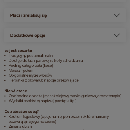
Płucz i zrelaksuj się
Dodatkowe opcje
co jest zawarte
Tradycyjny pestemal i nalın
Dostęp do łaźni parowej i strefy schładzania
Peeling całego ciała (kese)
Masaż mydłem
Opcjonalne mycie włosów
Herbatka ziołowa lub napoje orzeźwiające
Nie wliczone
Opcjonalne dodatki (masaż olejowy, maska glinkowa, aromaterapia)
Wydatki osobiste (napiwki, pamiątki itp.)
Co zabrać ze sobą?
Kostium kąpielowy (opcjonalnie, ponieważ niektóre hamamy
pozwalają na jego noszenie)
Zmiana ubrań