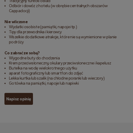
Tradycyjny turecki obiad
Odbiór i dowóz z hotelu (w obrębie centralnych obszarów
Cappadocji)
Nie wliczone
Wydatki osobiste (pamiątki, napoje itp.)
Tipy dla przewodnika i kierowcy
Wszelkie dodatkowe atrakcje, które nie są wymienione w planie
podróży
Co zabrać ze sobą?
Wygodne buty do chodzenia
Krem przeciwsłoneczny, okulary przeciwsłoneczne i kapelusz
Butelka na wodę wielokrotnego użytku
aparat fotograficzny lub smartfon do zdjęć
Lekka kurtka lub szalik (na chłodne poranki lub wieczory)
Gotówka na pamiątki, napoje lub napiwki
Napisz opinię