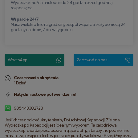
Wycieczkę można anulować do 24 godzin przed godziną
rozpoczęcia.
Wsparcie 24/7
Nasz wielokrotnie nagradzany zespół wsparcia służy pomocą 24
godziny na dobę, 7 dni w tygodniu.
WhatsApp
Zadzwoń do nas
Czas trwania okrążenia
1 Dzień
Natychmiastowe potwierdzenie!
905443382723
Jeśli chcesz odkryć ukryte skarby Południowej Kapadocji, Zielona 
Wycieczka po Kapadocji jest idealnym wyborem. Ta całodniowa 
wycieczka prowadzi przez oszałamiające doliny, starożytne podziemne 
miasta i zapierające dech w piersiach punkty widokowe. Przejdźmy przez 