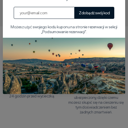
Napisz do nas na WhatsApp
Zdobądź swój kod
Możesz użyć swojego kodu kuponu na stronie rezerwacji w sekcji
„Podsumowanie rezerwacji”.
Dlaczego warto nas wybrać?
24-godzinna gwarancja
Kompleksowe
zwrotu pieniędzy
ubezpieczenie na
wycieczki
Oferujemy spokój z pełną opcją
zwrotu, jeśli musisz anulować do
Każdy lot jest w pełni
24 godzin przed wycieczką.
ubezpieczony, dzięki czemu
możesz skupić się na cieszeniu się
tym doświadczeniem bez
żadnych zmartwień.