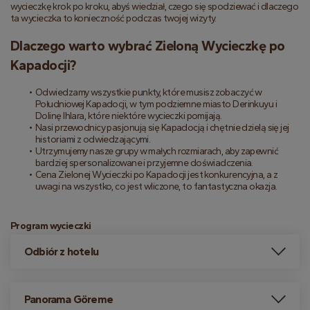
wycieczkę krok po kroku, abyś wiedział, czego się spodziewać i dlaczego 
ta wycieczka to konieczność podczas twojej wizyty.
Dlaczego warto wybrać Zieloną Wycieczkę po 
Kapadocji?
Odwiedzamy wszystkie punkty, które musisz zobaczyć w 
Południowej Kapadocji, w tym podziemne miasto Derinkuyu i 
Dolinę Ihlara, które niektóre wycieczki pomijają.
Nasi przewodnicy pasjonują się Kapadocją i chętnie dzielą się jej 
historiami z odwiedzającymi.
Utrzymujemy nasze grupy w małych rozmiarach, aby zapewnić 
bardziej spersonalizowane i przyjemne doświadczenia.
Cena Zielonej Wycieczki po Kapadocji jest konkurencyjna, a z 
uwagi na wszystko, co jest wliczone, to fantastyczna okazja.
Program wycieczki
Odbiór z hotelu
Panorama Göreme