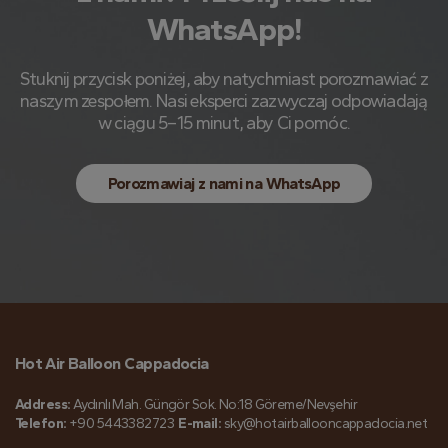
WhatsApp!
Stuknij przycisk poniżej, aby natychmiast porozmawiać z
naszym zespołem. Nasi eksperci zazwyczaj odpowiadają
w ciągu 5–15 minut, aby Ci pomóc.
Porozmawiaj z nami na WhatsApp
Hot Air Balloon Cappadocia
Address:
Aydınlı Mah. Güngör Sok. No:18 Göreme/Nevşehir
Telefon:
+90 5443382723
E-mail:
sky@hotairballooncappadocia.net