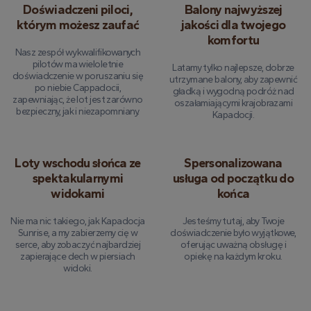
Doświadczeni piloci,
Balony najwyższej
którym możesz zaufać
jakości dla twojego
komfortu
Nasz zespół wykwalifikowanych
pilotów ma wieloletnie
Latamy tylko najlepsze, dobrze
doświadczenie w poruszaniu się
utrzymane balony, aby zapewnić
po niebie Cappadocii,
gładką i wygodną podróż nad
zapewniając, że lot jest zarówno
oszałamiającymi krajobrazami
bezpieczny, jak i niezapomniany.
Kapadocji.
Loty wschodu słońca ze
Spersonalizowana
spektakularnymi
usługa od początku do
widokami
końca
Nie ma nic takiego, jak Kapadocja
Jesteśmy tutaj, aby Twoje
Sunrise, a my zabierzemy cię w
doświadczenie było wyjątkowe,
serce, aby zobaczyć najbardziej
oferując uważną obsługę i
zapierające dech w piersiach
opiekę na każdym kroku.
widoki.