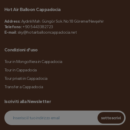
Hot Air Balloon Cappadocia
Address:
Aydınlı Mah. Güngör Sok. No:18 Göreme/Nevşehir
Telefono:
+90 5443382723
E-mail:
sky@hotairballooncappadocia.net
Condizioni d'uso
Tour in Mongolfiera in Cappadocia
Tour in Cappadocia
Tour privati in Cappadocia
Transfer a Cappadocia
Iscriviti alla Newsletter
sottoscrivi