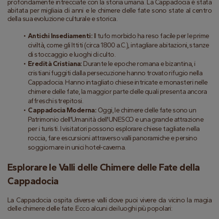
profondamente intrecciate con la storia umana. La Cappadocia è stata 
abitata per migliaia di anni e le chimere delle fate sono state al centro 
della sua evoluzione culturale e storica.
Antichi Insediamenti:
 Il tufo morbido ha reso facile per le prime 
civiltà, come gli Ittiti (circa 1800 a.C.), intagliare abitazioni, stanze 
di stoccaggio e luoghi di culto.
Eredità Cristiana:
 Durante le epoche romana e bizantina, i 
cristiani fuggiti dalla persecuzione hanno trovato rifugio nella 
Cappadocia. Hanno intagliato chiese intricate e monasteri nelle 
chimere delle fate, la maggior parte delle quali presenta ancora 
affreschi strepitosi.
Cappadocia Moderna:
 Oggi, le chimere delle fate sono un 
Patrimonio dell'Umanità dell'UNESCO e una grande attrazione 
per i turisti. I visitatori possono esplorare chiese tagliate nella 
roccia, fare escursioni attraverso valli panoramiche e persino 
soggiornare in unici hotel-caverna.
Esplorare le Valli delle Chimere delle Fate della 
Cappadocia
La Cappadocia ospita diverse valli dove puoi vivere da vicino la magia 
delle chimere delle fate. Ecco alcuni dei luoghi più popolari: