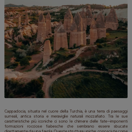
Cappadocia, situata nel cuore della Turchia, è una terra di paesaggi 
surreali, antica storia e meraviglie naturali mozzafiato. Tra le sue 
caratteristiche più iconiche ci sono le chimere delle fate—imponenti 
formazioni rocciose fiabesche che sembrano essere sbucate 
direttamente da una favola. Queste strutture uniche, conosciute come 