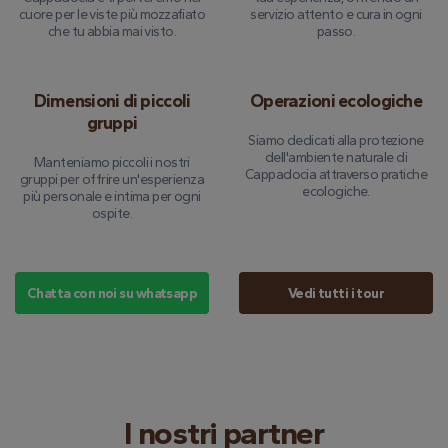
cuore per le viste più mozzafiato
servizio attento e cura in ogni
che tu abbia mai visto.
passo.
Dimensioni di piccoli
Operazioni ecologiche
gruppi
Siamo dedicati alla protezione
dell'ambiente naturale di
Manteniamo piccoli i nostri
Cappadocia attraverso pratiche
gruppi per offrire un'esperienza
ecologiche.
più personale e intima per ogni
ospite.
Chatta con noi su whatsapp
Vedi tutti i tour
I nostri partner