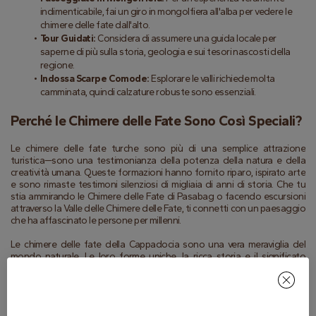
indimenticabile, fai un giro in mongolfiera all'alba per vedere le 
chimere delle fate dall'alto.
Tour Guidati:
 Considera di assumere una guida locale per 
saperne di più sulla storia, geologia e sui tesori nascosti della 
regione.
Indossa Scarpe Comode:
 Esplorare le valli richiede molta 
camminata, quindi calzature robuste sono essenziali.
Perché le Chimere delle Fate Sono Così Speciali?
Le chimere delle fate turche sono più di una semplice attrazione 
turistica—sono una testimonianza della potenza della natura e della 
creatività umana. Queste formazioni hanno fornito riparo, ispirato arte 
e sono rimaste testimoni silenziosi di migliaia di anni di storia. Che tu 
stia ammirando le Chimere delle Fate di Pasabag o facendo escursioni 
attraverso la Valle delle Chimere delle Fate, ti connetti con un paesaggio 
che ha affascinato le persone per millenni.
Le chimere delle fate della Cappadocia sono una vera meraviglia del 
mondo naturale. Le loro forme uniche, la ricca storia e il significato 
culturale le rendono una meta imperdibile per chi visita la Turchia. Che tu 
stia esplorando la Valle delle Chimere delle Fate, ammirando le Chimere 
delle Fate di Pasabag, o semplicemente meravigliandoti delle chimere 
delle fate turche, sicuramente rimarrai affascinato da questa 