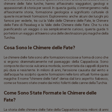
chimere delle fate turche, hanno affascinato viaggiatori, geologi e 
appassionati di storia per secoli. In questa guida, ci immergeremo nella 
affascinante storia, formazione geologica e significato culturale di 
queste incantevoli formazioni. Esploreremo anche alcuni dei luoghi più 
famosi per vederle, tra cui la Valle delle Chimere delle Fate, le Chimere 
delle Fate di Pasabag e la Valle delle Chimere delle Fate. Che tu stia 
pianificando un viaggio o sia semplicemente curioso, questa guida ti 
porterà in un viaggio attraverso una delle destinazioni più magiche della 
Turchia.
Cosa Sono le Chimere delle Fate?
Le chimere delle fate sono alte formazioni rocciose a forma di cono che 
si ergono drammaticamente nel paesaggio della Cappadocia. Sono 
composte da roccia vulcanica morbida, sormontata da cappelli di pietra 
più dura e resistente. In milioni di anni, l'erosione causata dal vento e 
dall'acqua ha scolpito queste formazioni nelle loro attuali forme quasi 
magiche. Il nome "chimere delle fate" deriva dal loro aspetto fiabesco, 
come se fossero state create dai mitici folletti delle canne della Turchia.
Come Sono State Formate le Chimere delle 
Fate?
La storia delle chimere delle fate della Cappadocia inizia milioni di anni 