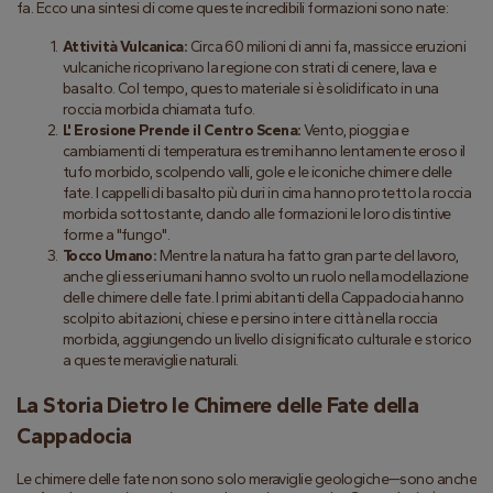
fa. Ecco una sintesi di come queste incredibili formazioni sono nate:
Attività Vulcanica:
 Circa 60 milioni di anni fa, massicce eruzioni 
vulcaniche ricoprivano la regione con strati di cenere, lava e 
basalto. Col tempo, questo materiale si è solidificato in una 
roccia morbida chiamata tufo.
L' Erosione Prende il Centro Scena:
 Vento, pioggia e 
cambiamenti di temperatura estremi hanno lentamente eroso il 
tufo morbido, scolpendo valli, gole e le iconiche chimere delle 
fate. I cappelli di basalto più duri in cima hanno protetto la roccia 
morbida sottostante, dando alle formazioni le loro distintive 
forme a "fungo".
Tocco Umano:
 Mentre la natura ha fatto gran parte del lavoro, 
anche gli esseri umani hanno svolto un ruolo nella modellazione 
delle chimere delle fate. I primi abitanti della Cappadocia hanno 
scolpito abitazioni, chiese e persino intere città nella roccia 
morbida, aggiungendo un livello di significato culturale e storico 
a queste meraviglie naturali.
La Storia Dietro le Chimere delle Fate della 
Cappadocia
Le chimere delle fate non sono solo meraviglie geologiche—sono anche 