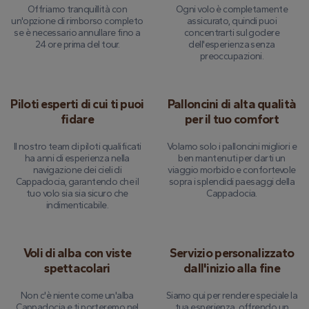
Offriamo tranquillità con
Ogni volo è completamente
un'opzione di rimborso completo
assicurato, quindi puoi
se è necessario annullare fino a
concentrarti sul godere
24 ore prima del tour.
dell'esperienza senza
preoccupazioni.
Piloti esperti di cui ti puoi
Palloncini di alta qualità
fidare
per il tuo comfort
Il nostro team di piloti qualificati
Volamo solo i palloncini migliori e
ha anni di esperienza nella
ben mantenuti per darti un
navigazione dei cieli di
viaggio morbido e confortevole
Cappadocia, garantendo che il
sopra i splendidi paesaggi della
tuo volo sia sia sicuro che
Cappadocia.
indimenticabile.
Voli di alba con viste
Servizio personalizzato
spettacolari
dall'inizio alla fine
Non c'è niente come un'alba
Siamo qui per rendere speciale la
Cappadocia e ti porteremo nel
tua esperienza, offrendo un