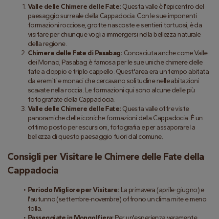
Valle delle Chimere delle Fate:
 Questa valle è l'epicentro del 
paesaggio surreale della Cappadocia. Con le sue imponenti 
formazioni rocciose, grotte nascoste e sentieri tortuosi, è da 
visitare per chiunque voglia immergersi nella bellezza naturale 
della regione.
Chimere delle Fate di Pasabag:
 Conosciuta anche come Valle 
dei Monaci, Pasabag è famosa per le sue uniche chimere delle 
fate a doppio e triplo cappello. Quest'area era un tempo abitata 
da eremiti e monaci che cercavano solitudine nelle abitazioni 
scavate nella roccia. Le formazioni qui sono alcune delle più 
fotografate della Cappadocia.
Valle delle Chimere delle Fate:
 Questa valle offre viste 
panoramiche delle iconiche formazioni della Cappadocia. È un 
ottimo posto per escursioni, fotografia e per assaporare la 
bellezza di questo paesaggio fuori dal comune.
Consigli per Visitare le Chimere delle Fate della 
Cappadocia
Periodo Migliore per Visitare:
 La primavera (aprile-giugno) e 
l'autunno (settembre-novembre) offrono un clima mite e meno 
folla.
Passeggiate in Mongolfiera:
 Per un'esperienza veramente 