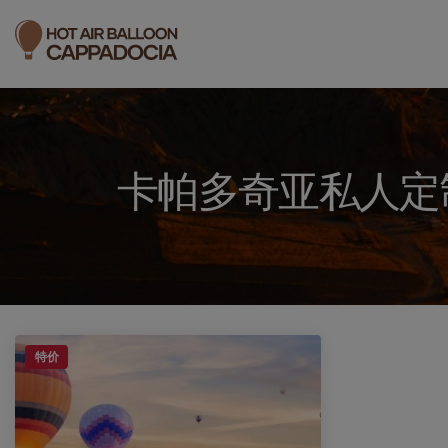
卡帕多奇亚私人定
特价