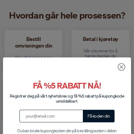
Hvordan går hele prosessen?
Bestill
Betal i kjøretøy
omvisningen din
Når vi kommer for å
hente deg kan du
Finn din beste tur og
betale kontant.
bestill gratis.
FÅ %5 RABATT NÅ!
Plukke opp
Slippe av
Registrer deg på vårt nyhetsbrev og få %5 rabatt på kupongkode
umiddelbart.
Vi henter deg fra
Etter omvisningen
hotellet for å reise
slipper vi deg til
som du har bestilt.
hotellet ditt.
Få koden din
Du kan bruke kupongkoden din på bestillingssiden i delen