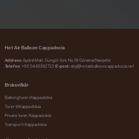
Hot Air Balloon Cappadocia
Address:
Aydınlı Mah. Güngör Sok. No:18 Göreme/Nevşehir
Telefon:
+90 5443382723
E-post:
sky@hotairballooncappadocia.net
Bruksvilkår
Ballongturer i Kappadokia
Turer til Kappadokia
Private turer i Kappadokia
Transport i Kappadokia