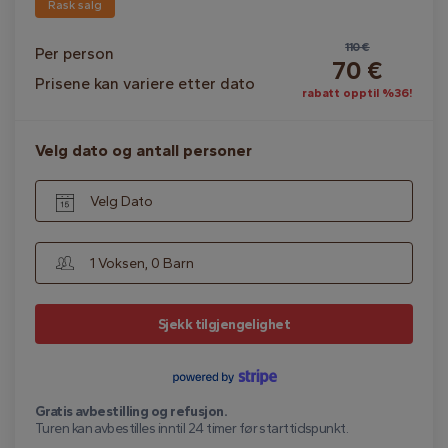
Rask salg
110 €
Per person
70 €
Prisene kan variere etter dato
rabatt opptil %36!
Velg dato og antall personer
Velg Dato
1 Voksen, 0 Barn
Sjekk tilgjengelighet
Gratis avbestilling og refusjon.
Turen kan avbestilles inntil 24 timer før starttidspunkt.