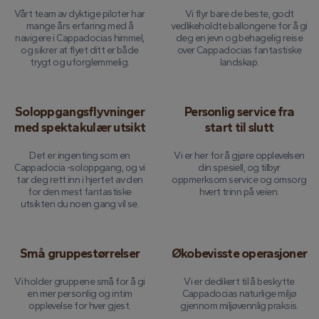
Vårt team av dyktige piloter har
Vi flyr bare de beste, godt
mange års erfaring med å
vedlikeholdte ballongene for å gi
navigere i Cappadocias himmel,
deg en jevn og behagelig reise
og sikrer at flyet ditt er både
over Cappadocias fantastiske
trygt og uforglemmelig.
landskap.
Soloppgangsflyvninger
Personlig service fra
med spektakulær utsikt
start til slutt
Det er ingenting som en
Vi er her for å gjøre opplevelsen
Cappadocia -soloppgang, og vi
din spesiell, og tilbyr
tar deg rett inn i hjertet av den
oppmerksom service og omsorg
for den mest fantastiske
hvert trinn på veien.
utsikten du noen gang vil se.
Små gruppestørrelser
Økobevisste operasjoner
Vi holder gruppene små for å gi
Vi er dedikert til å beskytte
en mer personlig og intim
Cappadocias naturlige miljø
opplevelse for hver gjest.
gjennom miljøvennlig praksis.