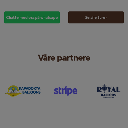
Chatte med oss ​​på whatsapp
Se alle turer
Våre partnere