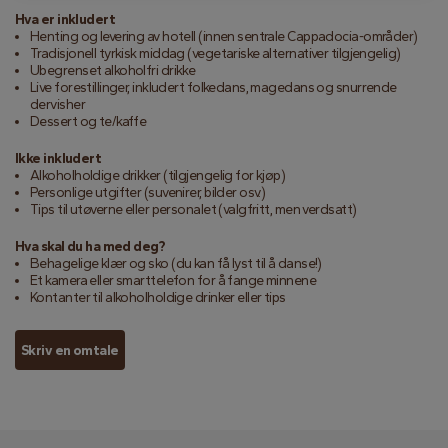
Hva er inkludert
Henting og levering av hotell (innen sentrale Cappadocia-områder)
Tradisjonell tyrkisk middag (vegetariske alternativer tilgjengelig)
Ubegrenset alkoholfri drikke
Live forestillinger, inkludert folkedans, magedans og snurrende
dervisher
Dessert og te/kaffe
Ikke inkludert
Alkoholholdige drikker (tilgjengelig for kjøp)
Personlige utgifter (suvenirer, bilder osv.)
Tips til utøverne eller personalet (valgfritt, men verdsatt)
Hva skal du ha med deg?
Behagelige klær og sko (du kan få lyst til å danse!)
Et kamera eller smarttelefon for å fange minnene
Kontanter til alkoholholdige drinker eller tips
Skriv en omtale