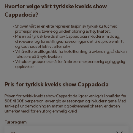
Hvorfor velge vårt tyrkiske kvelds show 
Cappadocia?
Showet vårt er en ekte representasjon av tyrkisk kultur, med 
profesjonelle utøvere og underholdning av høy kvalitet.
Prisen på tyrkisk kvelds show Cappadocia inkluderer middag, 
drikkevarer og forestillinger, noe som gjør det til et problemfritt 
og kostnadseffektivt alternativ.
Vi håndterer all logistikk, fra hotellhenting til avlending, så du kan 
fokusere på å nyte kvelden.
Vi holder gruppene små for å sikre en mer personlig og hyggelig 
opplevelse.
Pris for tyrkisk kvelds show Cappadocia
Prisen for tyrkisk kvelds show Cappadocia ligger vanligvis i området fra 
60€ til 90€ per person, avhengig av sesongen og inkluderingene. Med 
tanke på underholdningen, maten og bekvemmeligheten, er det en 
utmerket verdi for en uforglemmelig kveld.
Turprogram