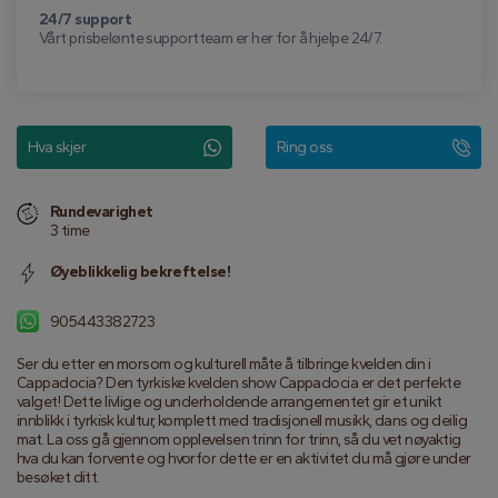
24/7 support
Vårt prisbelønte supportteam er her for å hjelpe 24/7.
Hva skjer
Ring oss
Rundevarighet
3 time
Øyeblikkelig bekreftelse!
905443382723
Ser du etter en morsom og kulturell måte å tilbringe kvelden din i 
Cappadocia? Den tyrkiske kvelden show Cappadocia er det perfekte 
valget! Dette livlige og underholdende arrangementet gir et unikt 
innblikk i tyrkisk kultur, komplett med tradisjonell musikk, dans og deilig 
mat. La oss gå gjennom opplevelsen trinn for trinn, så du vet nøyaktig 
hva du kan forvente og hvorfor dette er en aktivitet du må gjøre under 
besøket ditt.