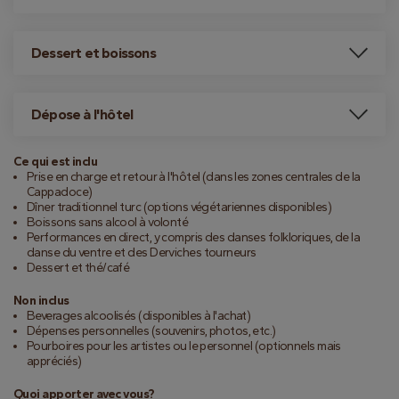
Dessert et boissons
Dépose à l'hôtel
Ce qui est inclu
Prise en charge et retour à l'hôtel (dans les zones centrales de la
Cappadoce)
Dîner traditionnel turc (options végétariennes disponibles)
Boissons sans alcool à volonté
Performances en direct, y compris des danses folkloriques, de la
danse du ventre et des Derviches tourneurs
Dessert et thé/café
Non inclus
Beverages alcoolisés (disponibles à l'achat)
Dépenses personnelles (souvenirs, photos, etc.)
Pourboires pour les artistes ou le personnel (optionnels mais
appréciés)
Quoi apporter avec vous?