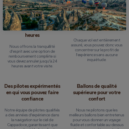
Garantie de
Assurance tournée
remboursement de 24
complète
heures
Chaque vol est entièrement
assuré, vous pouvez donc vous
Nous offrons la tranquillité
concentrer sur le profit de
d'esprit avec une option de
l'expérience sans aucune
remboursement complète si
inquiétude.
vous devez annuler jusqu'à 24
heures avant votre visite.
Des pilotes expérimentés
Ballons de qualité
en qui vous pouvez faire
supérieure pour votre
confiance
confort
Notre équipe de pilotes qualifiés
Nous ne pilotons que les
a des années d'expérience dans
meilleurs ballons bien entretenus
la navigation sur le ciel de
pour vous donner un voyage
Cappadoce, garantissant que
fluide et confortable au-dessus