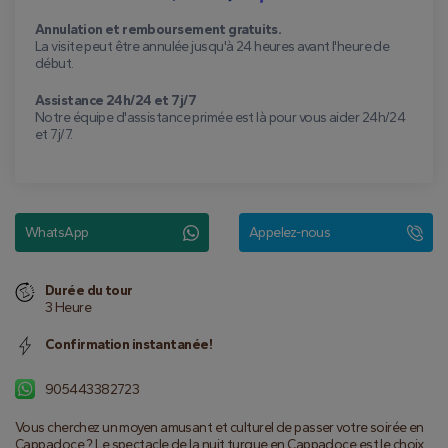
Annulation et remboursement gratuits.
La visite peut être annulée jusqu'à 24 heures avant l'heure de
début.
Assistance 24h/24 et 7j/7
Notre équipe d'assistance primée est là pour vous aider 24h/24
et 7j/7.
WhatsApp
Appelez-nous
Durée du tour
3 Heure
Confirmation instantanée!
905443382723
Vous cherchez un moyen amusant et culturel de passer votre soirée en 
Cappadoce ? Le spectacle de la nuit turque en Cappadoce est le choix 