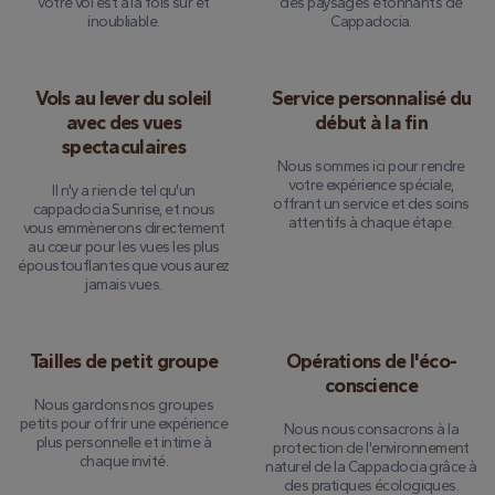
votre vol est à la fois sûr et
des paysages étonnants de
inoubliable.
Cappadocia.
Vols au lever du soleil
Service personnalisé du
avec des vues
début à la fin
spectaculaires
Nous sommes ici pour rendre
votre expérience spéciale,
Il n'y a rien de tel qu'un
offrant un service et des soins
cappadocia Sunrise, et nous
attentifs à chaque étape.
vous emmènerons directement
au cœur pour les vues les plus
époustouflantes que vous aurez
jamais vues.
Tailles de petit groupe
Opérations de l'éco-
conscience
Nous gardons nos groupes
petits pour offrir une expérience
Nous nous consacrons à la
plus personnelle et intime à
protection de l'environnement
chaque invité.
naturel de la Cappadocia grâce à
des pratiques écologiques.