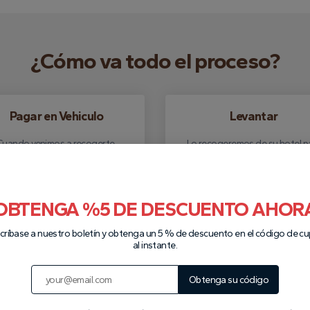
¿Cómo va todo el proceso?
Pagar en Vehiculo
Levantar
Cuando venimos a recogerte,
Lo recogeremos de su hotel p
puedes pagar en efectivo.
realizar el tour que usted
reservó.
OBTENGA %5 DE DESCUENTO AHOR
Escríbenos a WhatsApp
críbase a nuestro boletín y obtenga un 5 % de descuento en el código de c
al instante.
Obtenga su código