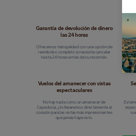
Garantía de devolución de dinero
las 24 horas
Cada 
por lo 
Ofrecemos tranquilidad con una opción de
de
reembolso completo si necesita cancelar
hasta 24 horas antes de su recorrido.
Vuelos del amanecer con vistas
Se
espectaculares
No hay nada como un amanecer de
Estamo
Capadocia, y lo llevaremos directamente al
especi
corazón para las vistas más impresionantes
cu
que jamás haya visto.