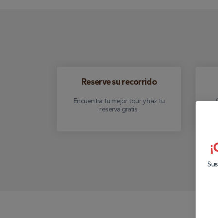
Reserve su recorrido
Encuentra tu mejor tour y haz tu
reserva gratis.
¡
Sus