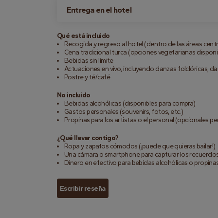
Entrega en el hotel
Qué está incluido
Recogida y regreso al hotel (dentro de las áreas cent
Cena tradicional turca (opciones vegetarianas disponi
Bebidas sin límite
Actuaciones en vivo, incluyendo danzas folclóricas, da
Postre y té/café
No incluido
Bebidas alcohólicas (disponibles para compra)
Gastos personales (souvenirs, fotos, etc.)
Propinas para los artistas o el personal (opcionales p
¿Qué llevar contigo?
Ropa y zapatos cómodos (¡puede que quieras bailar!)
Una cámara o smartphone para capturar los recuerdo
Dinero en efectivo para bebidas alcohólicas o propina
Escribir reseña