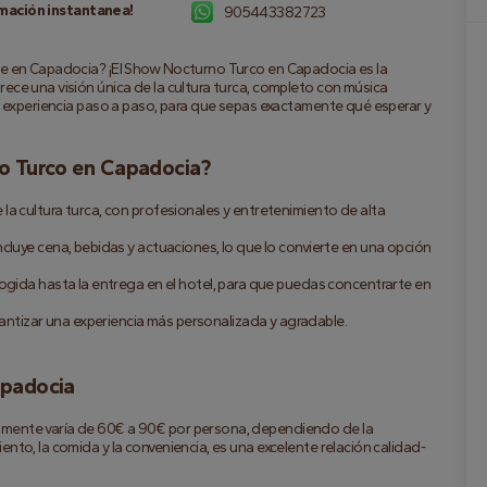
mación instantanea!
905443382723
he en Capadocia? ¡El Show Nocturno Turco en Capadocia es la 
ece una visión única de la cultura turca, completo con música 
la experiencia paso a paso, para que sepas exactamente qué esperar y 
no Turco en Capadocia?
 cultura turca, con profesionales y entretenimiento de alta 
luye cena, bebidas y actuaciones, lo que lo convierte en una opción 
ogida hasta la entrega en el hotel, para que puedas concentrarte en 
izar una experiencia más personalizada y agradable.
apadocia
mente varía de 60€ a 90€ por persona, dependiendo de la 
nto, la comida y la conveniencia, es una excelente relación calidad-