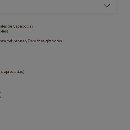
rales de Capadocia)
bles)
nza del vientre y Derviches giradores
ero apreciadas)
s
s