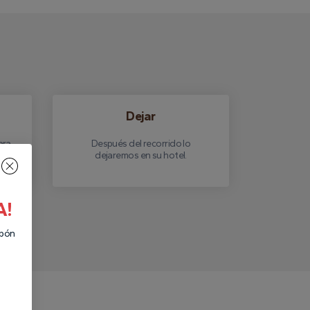
Dejar
ara
Después del recorrido lo
dejaremos en su hotel.
A!
upón