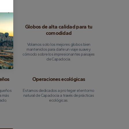
n los
Globos de alta calidad para tu
comodidad
os tiene
Volamos solo los mejores globos bien
or los
mantenidos para darle un viaje suave y
que su
cómodo sobre los impresionantes paisajes
e.
de Capadocia.
eños
Operaciones ecológicas
queños
Estamos dedicados a proteger el entorno
ia más
natural de Capadocia a través de prácticas
tado.
ecológicas.