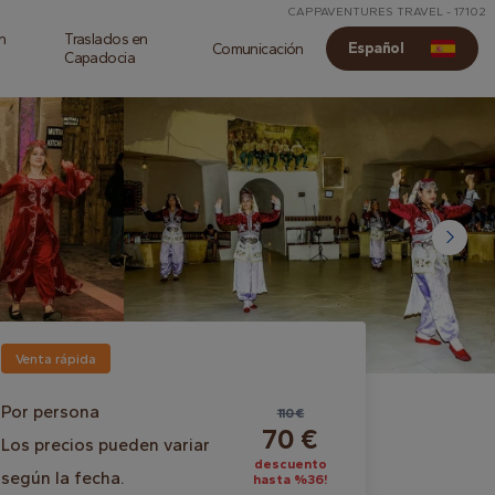
CAPPAVENTURES TRAVEL - 17102
n
Traslados en
Español
Comunicación
Capadocia
Venta rápida
Por persona
110 €
70 €
Los precios pueden variar
descuento
según la fecha.
hasta %36!