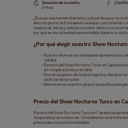
Duración de la vuelta
¡Confir
3 Hora
¿Buscas una manera divertida y cultural de pasar tu noc
elección perfecta! Este evento animado y entretenido ofr
tradicional, danza y deliciosa comida. Vamos a recorrer 
por qué es una actividad imprescindible durante tu visita.
¿Por qué elegir nuestro Show Noctur
Nuestro show es una verdadera representación de la
calidad.
El precio del Show Nocturno Turco en Capadocia inc
sin complicaciones y rentable.
Nos encargamos de toda la logística, desde la rec
disfrutar de la noche.
Mantenemos nuestros grupos pequeños para garant
Precio del Show Nocturno Turco en C
El precio del Show Nocturno Turco en Capadocia general
temporada y las inclusiones. Considerando el entretenimie
precio para una noche inolvidable.