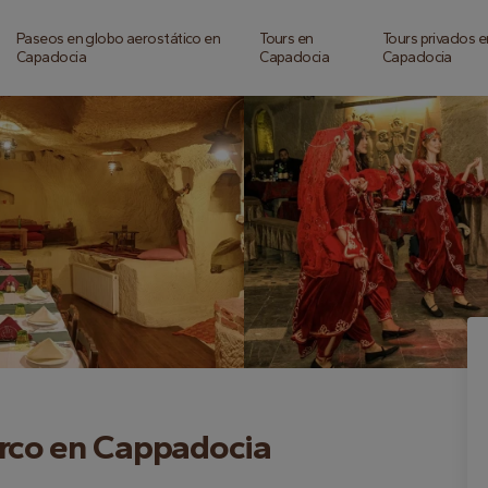
Paseos en globo aerostático en
Tours en
Tours privados e
Capadocia
Capadocia
Capadocia
urco en Cappadocia