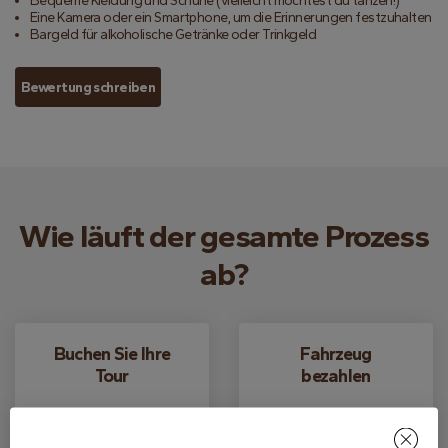
Bequeme Kleidung und Schuhe (vielleicht möchtest du tanzen!)
Eine Kamera oder ein Smartphone, um die Erinnerungen festzuhalten
Bargeld für alkoholische Getränke oder Trinkgeld
Bewertung schreiben
Wie läuft der gesamte Prozess
ab?
Buchen Sie Ihre
Fahrzeug
Tour
bezahlen
Finden Sie Ihre beste
Wenn wir Sie abholen
Tour und reservieren
kommen, können Sie