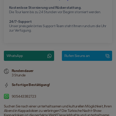
Kostenlose Stornierung und Rückerstattung.
Die Tour kann bis zu 24 Stunden vor Beginn storniert werden.
24/7-Support
Unser preisgekröntes Support-Team steht Ihnen rund um die Uhr
zur Verfügung.
WhatsApp
Rufen Sie uns an
Rundendauer
3 Stunde
Sofortige Bestätigung!
905443382723
Suchen Sie nach einer unterhaltsamen und kulturellen Möglichkeit, Ihren 
Abend in Kappadokien zu verbringen? Die Türkische Nacht-Show 
Kappadokien ist die perfekte Wahl! Diese lebhafte und unterhaltsame 