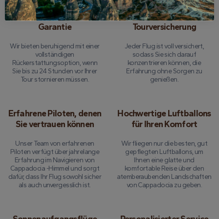
24-Stunden-Geld-Back-
Umfassende
Garantie
Tourversicherung
Wir bieten beruhigend mit einer
Jeder Flug ist voll versichert,
vollständigen
sodass Sie sich darauf
Rückerstattungsoption, wenn
konzentrieren können, die
Sie bis zu 24 Stunden vor Ihrer
Erfahrung ohne Sorgen zu
Tour stornieren müssen.
genießen.
Erfahrene Piloten, denen
Hochwertige Luftballons
Sie vertrauen können
für Ihren Komfort
Unser Team von erfahrenen
Wir fliegen nur die besten, gut
Piloten verfügt über jahrelange
gepflegten Luftballons, um
Erfahrung im Navigieren von
Ihnen eine glatte und
Cappadocia -Himmel und sorgt
komfortable Reise über den
dafür, dass Ihr Flug sowohl sicher
atemberaubenden Landschaften
als auch unvergesslich ist.
von Cappadocia zu geben.