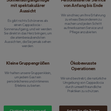
Sonnenaufgangsflüge
Personalisierter Service
mit spektakulärer
von Anfang bis Ende
Aussicht
Wir sind hier, um Ihre Erfahrung
zu etwas Besonderem zu
Es gibt nichts Schöneres als
machen und jeden Schritt
einen Cappadocia -
aufmerksamen Service und
Sonnenaufgang, und wir werden
Pflege anzubieten.
Sie direkt in das Herz bringen, um
die atemberaubendsten
Aussichten, die Sie jemals sehen
werden.
Kleine Gruppengrößen
Ökobewusste
Operationen
Wir halten unsere Gruppen klein,
um jedem Gast ein
Wir sind bestrebt, die natürliche
persönlicheres und intimeres
Umgebung von Cappadocia
Erlebnis zu bieten.
durch umweltfreundliche
Praktiken zu schützen.
Chatten Sie mit uns auf
Sehen Sie alle Touren