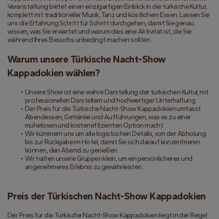
Veranstaltung bietet einen einzigartigen Einblick in die türkische Kultur, 
komplett mit traditioneller Musik, Tanz und köstlichem Essen. Lassen Sie 
uns die Erfahrung Schritt für Schritt durchgehen, damit Sie genau 
wissen, was Sie erwartet und warum dies eine Aktivität ist, die Sie 
während Ihres Besuchs unbedingt machen sollten.
Warum unsere Türkische Nacht-Show 
Kappadokien wählen?
Unsere Show ist eine wahre Darstellung der türkischen Kultur, mit 
professionellen Darstellern und hochwertiger Unterhaltung.
Der Preis für die Türkische Nacht-Show Kappadokien umfasst 
Abendessen, Getränke und Aufführungen, was es zu einer 
mühelosen und kosteneffizienten Option macht.
Wir kümmern uns um alle logistischen Details, von der Abholung 
bis zur Rückgabe im Hotel, damit Sie sich darauf konzentrieren 
können, den Abend zu genießen.
Wir halten unsere Gruppen klein, um ein persönlicheres und 
angenehmeres Erlebnis zu gewährleisten.
Preis der Türkischen Nacht-Show Kappadokien
Der Preis für die Türkische Nacht-Show Kappadokien liegt in der Regel 