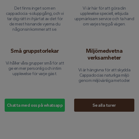
Det finns inget som en
Vi är här för att göra din
cappadocia -soluppgång, och vi
upplevelse speciell, erbjuda
tar dig rätt in i hjärtat av det för
uppmärksam service och ta hand
de mest hisnande vyerna du
om varje steg på vägen.
någonsin kommer att se.
Små gruppstorlekar
Miljömedvetna
verksamheter
Vi håller våra grupper små för att
ge en mer personlig och intim
Vi är hängivna för att skydda
upplevelse för varje gäst.
Cappadocias naturliga miljö
genom miljövänliga metoder.
Chatta med oss ​​på whatsapp
Se alla turer