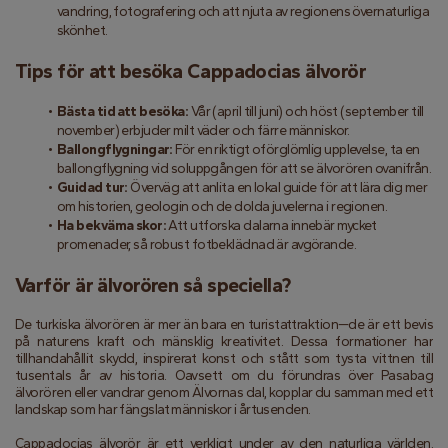
vandring, fotografering och att njuta av regionens övernaturliga 
skönhet.
Tips för att besöka Cappadocias älvorör
Bästa tid att besöka:
 Vår (april till juni) och höst (september till 
november) erbjuder milt väder och färre människor.
Ballongflygningar:
 För en riktigt oförglömlig upplevelse, ta en 
ballongflygning vid soluppgången för att se älvorören ovanifrån.
Guidad tur:
 Överväg att anlita en lokal guide för att lära dig mer 
om historien, geologin och de dolda juvelerna i regionen.
Ha bekväma skor:
 Att utforska dalarna innebär mycket 
promenader, så robust fotbeklädnad är avgörande.
Varför är älvorören så speciella?
De turkiska älvorören är mer än bara en turistattraktion—de är ett bevis 
på naturens kraft och mänsklig kreativitet. Dessa formationer har 
tillhandahållit skydd, inspirerat konst och stått som tysta vittnen till 
tusentals år av historia. Oavsett om du förundras över Pasabag 
älvorören eller vandrar genom Älvornas dal, kopplar du samman med ett 
landskap som har fängslat människor i årtusenden.
Cappadocias älvorör är ett verkligt under av den naturliga världen. 