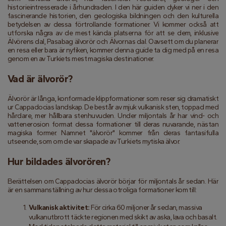
historieintresserade i århundraden. I den här guiden dyker vi ner i den 
fascinerande historien, den geologiska bildningen och den kulturella 
betydelsen av dessa förtrollande formationer. Vi kommer också att 
utforska några av de mest kända platserna för att se dem, inklusive 
Älvörens dal, Pasabag älvorör och Älvornas dal. Oavsett om du planerar 
en resa eller bara är nyfiken, kommer denna guide ta dig med på en resa 
genom en av Turkiets mest magiska destinationer.
Vad är älvorör?
Älvorör är långa, konformade klippformationer som reser sig dramatiskt 
ur Cappadocias landskap. De består av mjuk vulkanisk sten, toppad med 
hårdare, mer hållbara stenhuvuden. Under miljontals år har vind- och 
vattenerosion format dessa formationer till deras nuvarande, nästan 
magiska former. Namnet "älvorör" kommer från deras fantasifulla 
utseende, som om de var skapade av Turkiets mytiska älvor.
Hur bildades älvorören?
Berättelsen om Cappadocias älvorör börjar för miljontals år sedan. Här 
är en sammanställning av hur dessa otroliga formationer kom till:
Vulkanisk aktivitet:
 För cirka 60 miljoner år sedan, massiva 
vulkanutbrott täckte regionen med skikt av aska, lava och basalt. 