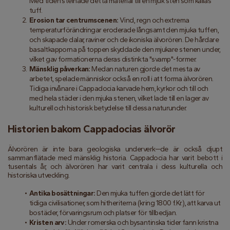
Med tiden stelnade detta material till en mjuk sten som kallas 
tuff.
Erosion tar centrumscenen:
 Vind, regn och extrema 
temperaturförändringar eroderade långsamt den mjuka tuffen, 
och skapade dalar, raviner och de ikoniska älvorören. De hårdare 
basaltkapporna på toppen skyddade den mjukare stenen under, 
vilket gav formationerna deras distinkta "svamp"-former.
Mänsklig påverkan:
 Medan naturen gjorde det mesta av 
arbetet, spelade människor också en roll i att forma älvorören. 
Tidiga invånare i Cappadocia karvade hem, kyrkor och till och 
med hela städer i den mjuka stenen, vilket lade till en lager av 
kulturell och historisk betydelse till dessa naturunder.
Historien bakom Cappadocias älvorör
Älvorören är inte bara geologiska underverk—de är också djupt 
sammanflätade med mänsklig historia. Cappadocia har varit bebott i 
tusentals år, och älvorören har varit centrala i dess kulturella och 
historiska utveckling.
Antika bosättningar:
 Den mjuka tuffen gjorde det lätt för 
tidiga civilisationer, som hitheriterna (kring 1800 f.Kr.), att karva ut 
bostäder, förvaringsrum och platser för tillbedjan.
Kristen arv:
 Under romerska och bysantinska tider fann kristna 