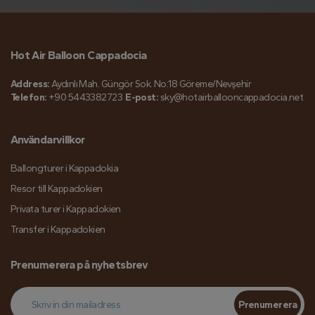
Hot Air Balloon Cappadocia
Address:
Aydınlı Mah. Güngör Sok. No:18 Göreme/Nevşehir
Telefon:
+90 5443382723
E-post:
sky@hotairballooncappadocia.net
Användarvillkor
Ballongturer i Kappadokia
Resor till Kappadokien
Privata turer i Kappadokien
Transfer i Kappadokien
Prenumerera på nyhetsbrev
Prenumerera