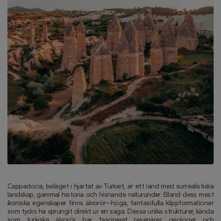
Cappadocia, beläget i hjärtat av Turkiet, är ett land med surrealistiska 
landskap, gammal historia och hisnande naturunder. Bland dess mest 
ikoniska egenskaper finns älvorör—höga, fantasifulla klippformationer 
som tycks ha sprungit direkt ur en saga. Dessa unika strukturer, kända 
som turkiska älvorör, har fascinerat resenärer, geologer och 