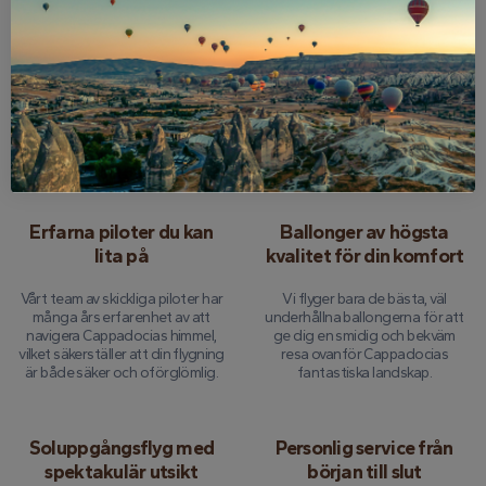
24-timmars pengar-
Omfattande
back-garanti
turnéförsäkring
Vi erbjuder sinnesfrid med ett
Varje flygning är helt försäkrad,
fullt återbetalningsalternativ om
så att du kan fokusera på att
du behöver avbryta upp till 24
njuta av upplevelsen utan några
timmar innan din turné.
bekymmer.
Erfarna piloter du kan
Ballonger av högsta
lita på
kvalitet för din komfort
Vårt team av skickliga piloter har
Vi flyger bara de bästa, väl
många års erfarenhet av att
underhållna ballongerna för att
navigera Cappadocias himmel,
ge dig en smidig och bekväm
vilket säkerställer att din flygning
resa ovanför Cappadocias
är både säker och oförglömlig.
fantastiska landskap.
Soluppgångsflyg med
Personlig service från
spektakulär utsikt
början till slut