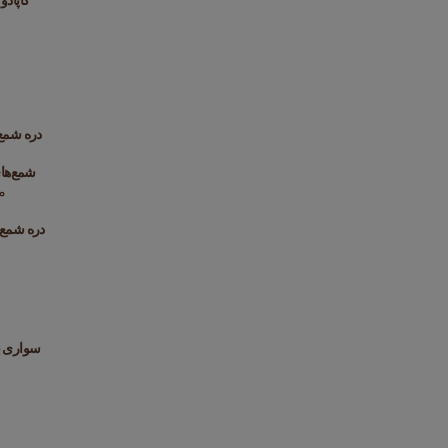
کاپادو
دره شمع‌های جادویی
شمع‌های جادویی پاساباگ:
دره شمع‌های جادویی:
سواری با بالن‌ها