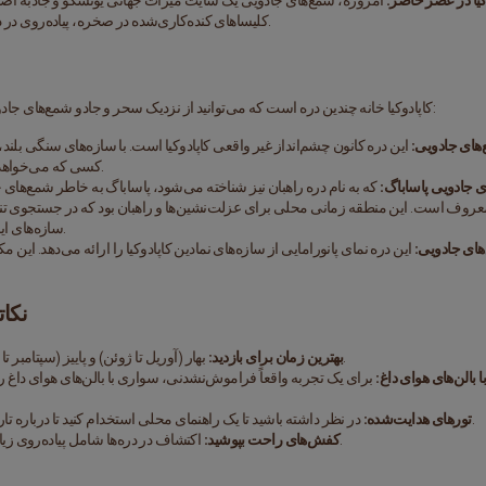
کیا در عصر حاضر:
کلیساهای کنده‌کاری‌شده در صخره، پیاده‌روی در دره‌های بکر و حتی اقامت در هتل‌های جالب غاری بپردازند.
کاپادوکیا خانه چندین دره است که می‌توانید از نزدیک سحر و جادو شمع‌های جادویی را تجربه کنید. در اینجا برخی از نقاط محبوب آورده شده است:
:
کسی که می‌خواهد خود را در زیبایی طبیعی منطقه غرق کند، ضروری است.
سازه‌های اینجا از جمله بیشتر عکس‌برداری شده‌ها در کاپادوکیا هستند.
نکاتی 
 بهار (آوریل تا ژوئن) و پاییز (سپتامبر تا نوامبر) آب و هوای ملایم و ازدحام کمتری را ارائه می‌دهند.
بهترین زمان برای بازدید:
ی هوای داغ:
 در نظر داشته باشید تا یک راهنمای محلی استخدام کنید تا درباره تاریخ، زمین‌شناسی و جواهرات پنهان منطقه بیشتر بیاموزید.
تورهای هدایت‌شده:
 اکتشاف در دره‌ها شامل پیاده‌روی زیاد است، بنابراین پوشیدن کفش‌های مقاوم ضروری است.
کفش‌های راحت بپوشید: