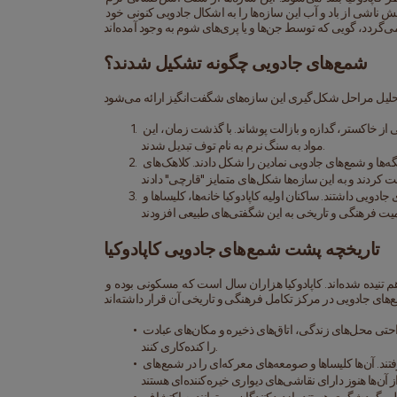
تشکیل شده‌اند که با کلاهک‌های سنگی سخت و مقاوم پوشیده شده‌اند. طی میلیون‌ها سال، فرسایش ناشی از باد و آب این سازه‌ها را به اشکال جادویی کنونی خود 
شمع‌های جادویی چگونه تشکیل شدند؟
 حدود 60 میلیون سال پیش، انفجارهای آتش‌فشان عظیم منطقه را با لایه‌هایی از خاکستر، گدازه و بازالت پوشاند. با گذشت زمان، این 
مواد به سنگ نرم به نام توف تبدیل شدند.
 باد، باران و تغییرات دما به آرامی توف نرم را فرسوده کرده و دره‌ها، تنگه‌ها و شمع‌های جادویی نمادین را شکل دادند. کلاهک‌های 
 در حالی که طبیعت بیشتر کار را انجام داد، انسان‌ها نیز نقشی در شکل‌گیری شمع‌های جادویی داشتند. ساکنان اولیه کاپادوکیا خانه‌ها، کلیساها و 
تاریخچه پشت شمع‌های جادویی کاپادوکیا
شمع‌های جادویی تنها شگفتی‌های زمین‌شناسی نیستند - آن‌ها همچنین به شدت با تاریخ انسان در هم تنیده شده‌اند. کاپادوکیا هزاران سال است که مسکونی بوده و 
 توف نرم باعث شد تا تمدن‌های اولیه، مانند هیتی‌ها (حدود 1800 ق.م.)، به راحتی محل‌های زندگی، اتاق‌های ذخیره و مکان‌های عبادت 
را کنده‌کاری کنند.
 در دوران روم و بیزانس، مسیحیان فراری از آزار و اذیت در کاپادوکیا پناه گرفتند. آن‌ها کلیساها و صومعه‌های معرکه‌ای را در شمع‌های 