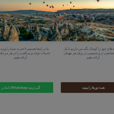
هر پرواز کاملاً بیمه شده است ، بنابراین م
بدون هیچ گونه نگرانی روی لذت بردن از
بانان ماهر ما سالها تجربه در حرکت در
تمرکز کنید.
پادوکیا دارند و اطمینان حاصل می کنند
از شما هم ایمن و هم فراموش نشدنی
است.
اندازه گروه های کوچک
خدمات شخصی از ابتدا تا انت
 های خود را کوچک نگه می داریم تا یک
ما در اینجا هستیم تا تجربه شما را ویژه ک
شخصی تر و صمیمی تر برای هر مهمان
خدمات توجه و مراقبت را در هر مرحله 
ارائه دهیم.
ارائه دهیم.
همه تورها را ببینید
با ما در WhatsApp گپ بزنید