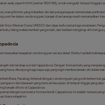
an awal, seperti Hittit (sekitar 1800 SM), untuk mengukir tempat tinggal, ru
m, orang Kristen yang melarikan diri dari penganiayaan menemukan perlindun
ng rumit ke dalam cerobong peri, banyak di antaranya masih menampilkan fres
dalah Situs Warisan Dunia UNESCO dan daya tarik utama bagi wisatawan. Peng
ri batu, hiking melalui lembah yang indah, dan bahkan menginap di hotel gua 
appadocia
t merasakan keajaiban cerobong peri secara dekat. Berikut adalah beberapa
k tengah dari lanskap surreal Cappadocia. Dengan formasi batu yang menjulang,
t yang harus dikunjungi bagi siapa saja yang ingin membenamkan diri dalam kei
Lembah Biara, Pasabag terkenal dengan cerobong peri yang unik berbentuk ga
ara penganut dan biarawan yang mencari kesunyian di tempat tinggal yang dipo
aling banyak difoto di Cappadocia.
 pemandangan panorama formasi ikonik Cappadocia. Ini adalah tempat yang 
ar biasa wilayah ini.