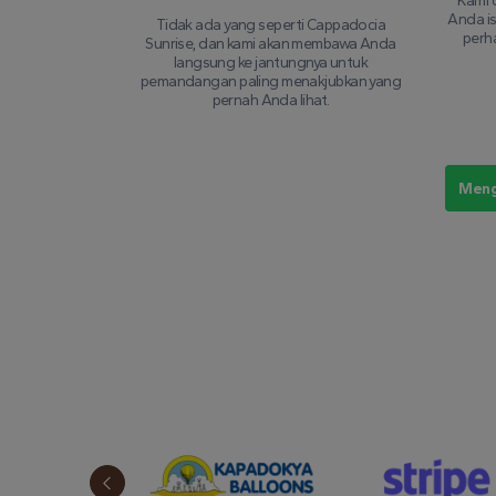
Kami 
Anda i
Tidak ada yang seperti Cappadocia
perha
Sunrise, dan kami akan membawa Anda
langsung ke jantungnya untuk
pemandangan paling menakjubkan yang
pernah Anda lihat.
Meng