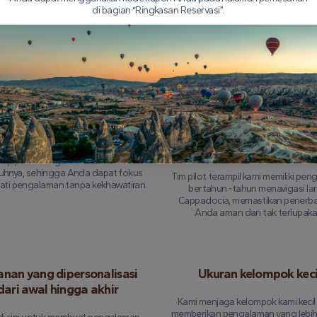
di bagian “Ringkasan Reservasi”.
Mengapa Memilih Kami?
uransi Tur Komprehensif
Pilot berpengalaman yang
Anda percayai
iap penerbangan diasuransikan
uhnya, sehingga Anda dapat fokus
Tim pilot terampil kami memiliki pe
ti pengalaman tanpa kekhawatiran.
bertahun -tahun menavigasi la
Cappadocia, memastikan penerb
Anda aman dan tak terlupaka
anan yang dipersonalisasi
Ukuran kelompok keci
dari awal hingga akhir
Kami menjaga kelompok kami kecil
memberikan pengalaman yang lebih 