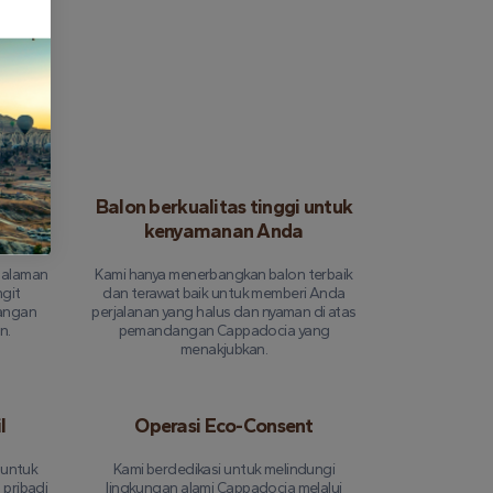
 bisa
Balon berkualitas tinggi untuk
kenyamanan Anda
ngalaman
Kami hanya menerbangkan balon terbaik
ngit
dan terawat baik untuk memberi Anda
angan
perjalanan yang halus dan nyaman di atas
n.
pemandangan Cappadocia yang
menakjubkan.
l
Operasi Eco-Consent
 untuk
Kami berdedikasi untuk melindungi
pribadi
lingkungan alami Cappadocia melalui