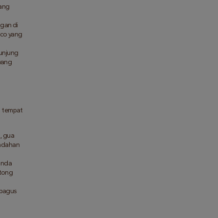
ang 
gan di 
co yang 
unjung 
yang 
 tempat 
 gua 
ndahan 
nda 
tong 
bagus 