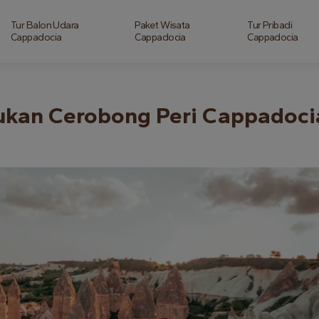
Tur Balon Udara
Paket Wisata
Tur Pribadi
Cappadocia
Cappadocia
Cappadocia
ukan Cerobong Peri Cappadoci