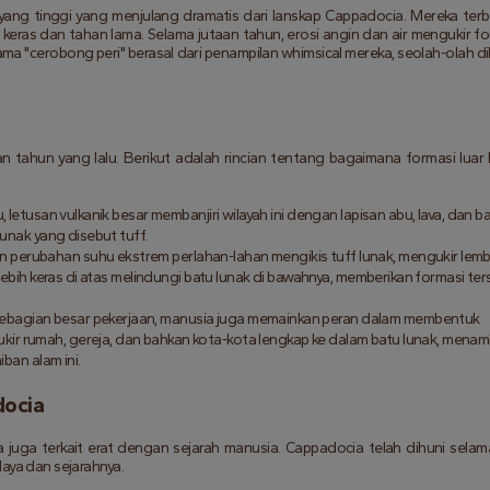
ang tinggi yang menjulang dramatis dari lanskap Cappadocia. Mereka terbu
h keras dan tahan lama. Selama jutaan tahun, erosi angin dan air mengukir form
a "cerobong peri" berasal dari penampilan whimsical mereka, seolah-olah dik
 tahun yang lalu. Berikut adalah rincian tentang bagaimana formasi luar bi
u, letusan vulkanik besar membanjiri wilayah ini dengan lapisan abu, lava, dan bas
lunak yang disebut tuff.
an perubahan suhu ekstrem perlahan-lahan mengikis tuff lunak, mengukir lemb
 lebih keras di atas melindungi batu lunak di bawahnya, memberikan formasi ter
ebagian besar pekerjaan, manusia juga memainkan peran dalam membentuk 
ir rumah, gereja, dan bahkan kota-kota lengkap ke dalam batu lunak, menam
iban alam ini.
docia
juga terkait erat dengan sejarah manusia. Cappadocia telah dihuni selama
daya dan sejarahnya.