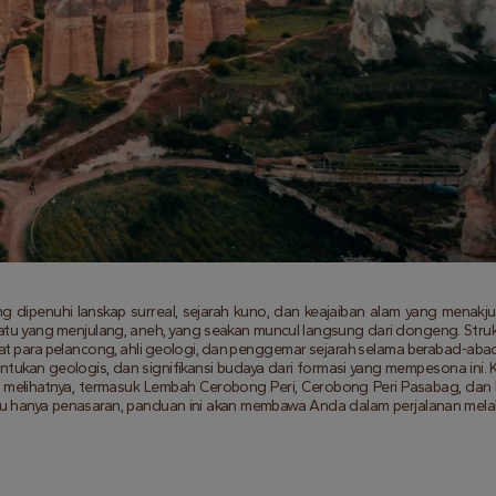
ng dipenuhi lanskap surreal, sejarah kuno, dan keajaiban alam yang menakjub
 batu yang menjulang, aneh, yang seakan muncul langsung dari dongeng. Strukt
ikat para pelancong, ahli geologi, dan penggemar sejarah selama berabad-abad
ntukan geologis, dan signifikansi budaya dari formasi yang mempesona ini. Ki
uk melihatnya, termasuk Lembah Cerobong Peri, Cerobong Peri Pasabag, dan
u hanya penasaran, panduan ini akan membawa Anda dalam perjalanan melalu