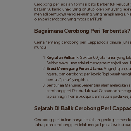
Cerobong peri adalah formasi batu berbentuk kerucut y
batuan vulkanik lunak, yang ditutupi oleh batu yang lebi
menjadi bentuknya yang sekarang, yang hampir magis. Nam
oleh peri cerobong yang mitos dari Turki.
Bagaimana Cerobong Peri Terbentuk?
Cerita tentang cerobong peri Cappadocia dimulai jutaan
muncul:
Kegiatan Vulkanik:
 Sekitar 60 juta tahun yang lal
Seiring waktu, material ini mengeras menjadi batu 
Erosi Memegang Peran Utama:
 Angin, hujan, d
ngarai, dan cerobong peri ikonik. Topi basalt yang
bentuk "jamur" yang khas.
Sentuhan Manusia:
 Sementara alam melakukan s
cerobong peri. Penduduk awal Cappadocia menguk
lapisan signifikansi budaya dan historis pada keaja
Sejarah Di Balik Cerobong Peri Cappa
Cerobong peri bukan hanya keajaiban geologis—mereka 
tahun, dan cerobong peri telah menjadi pusat evolusi bu