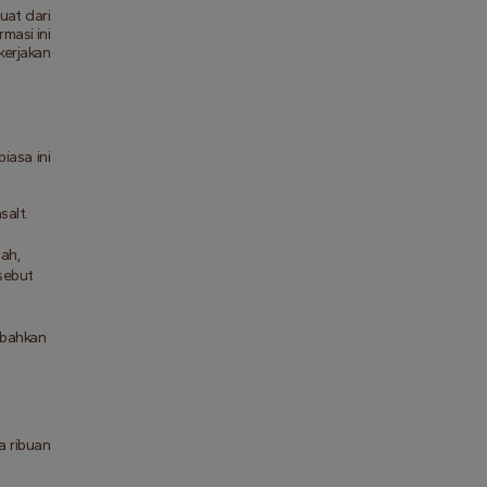
at dari 
asi ini 
erjakan 
asa ini 
alt. 
ah, 
sebut 
bahkan 
 ribuan 