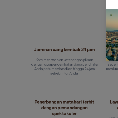
Jaminan uang kembali 24 jam
As
Kami menawarkan ketenangan pikiran
Set
dengan opsi pengembalian dana penuh jika
sepen
Anda perlu membatalkan hingga 24 jam
menikma
sebelum tur Anda.
Penerbangan matahari terbit
Lay
dengan pemandangan
spektakuler