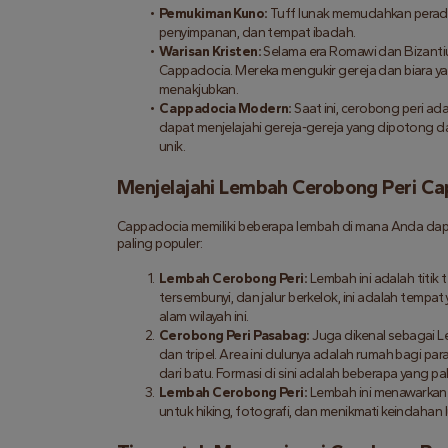
Pemukiman Kuno:
 Tuff lunak memudahkan peradab
penyimpanan, dan tempat ibadah.
Warisan Kristen:
 Selama era Romawi dan Bizantiu
Cappadocia. Mereka mengukir gereja dan biara ya
menakjubkan.
Cappadocia Modern:
 Saat ini, cerobong peri a
dapat menjelajahi gereja-gereja yang dipotong da
unik.
Menjelajahi Lembah Cerobong Peri C
Cappadocia memiliki beberapa lembah di mana Anda dapa
paling populer:
Lembah Cerobong Peri:
 Lembah ini adalah titi
tersembunyi, dan jalur berkelok, ini adalah tempa
alam wilayah ini.
Cerobong Peri Pasabag:
 Juga dikenal sebagai 
dan tripel. Area ini dulunya adalah rumah bagi p
dari batu. Formasi di sini adalah beberapa yang p
Lembah Cerobong Peri:
 Lembah ini menawarkan
untuk hiking, fotografi, dan menikmati keindahan lu