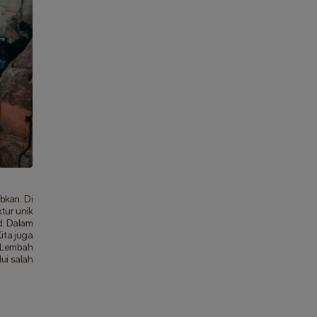
kan. Di 
ur unik 
. Dalam 
ta juga 
 Lembah 
i salah 