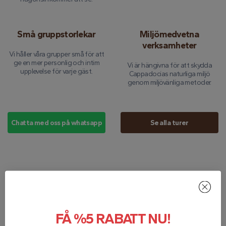
Små gruppstorlekar
Miljömedvetna
verksamheter
Vi håller våra grupper små för att
ge en mer personlig och intim
Vi är hängivna för att skydda
upplevelse för varje gäst.
Cappadocias naturliga miljö
genom miljövänliga metoder.
Chatta med oss ​​på whatsapp
Se alla turer
Våra partners
FÅ %5 RABATT NU!