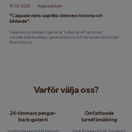
15-03-2025
Kappadokien
"Cappadociens sagolika chimneys historia och
bildande"
Cappadocia, beläget i hjärtat av Turkiet, är ett land med
surrealistiska landskap, gammal historia och hisnande naturunder.
Bland dess m...
Varför välja oss?
24-timmars pengar-
Omfattande
back-garanti
turnéförsäkring
Vi erbjuder sinnesfrid med ett
Varje flygning är helt försäkrad,