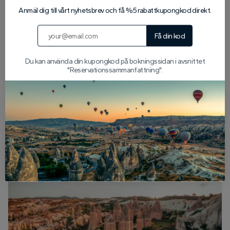
Anmäl dig till vårt nyhetsbrev och få %5 rabattkupongkod direkt.
Få din kod
Du kan använda din kupongkod på bokningssidan i avsnittet
"Reservationssammanfattning".
Populära artiklar om
Kappadokien