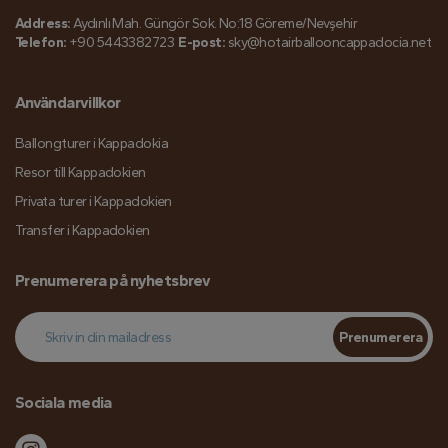
Address:
Aydınlı Mah. Güngör Sok. No:18 Göreme/Nevşehir
Telefon:
+90 5443382723
E-post:
sky@hotairballooncappadocia.net
Användarvillkor
Ballongturer i Kappadokia
Resor till Kappadokien
Privata turer i Kappadokien
Transfer i Kappadokien
Prenumerera på nyhetsbrev
Prenumerera
Sociala media