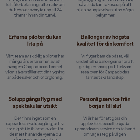
fullt återbetalningsalternativ om
så att du kan fokusera på att
du behöver avbryta upp till 24
njuta av upplevelsen utan några
timmar innan din turné.
bekymmer.
Erfarna piloter du kan
Ballonger av högsta
lita på
kvalitet för din komfort
Vårt team av skickliga piloter har
Vi flyger bara de bästa, väl
många års erfarenhet av att
underhållna ballongerna för att
navigera Cappadocias himmel,
ge dig en smidig och bekväm
vilket säkerställer att din flygning
resa ovanför Cappadocias
är både säker och oförglömlig.
fantastiska landskap.
Soluppgångsflyg med
Personlig service från
spektakulär utsikt
början till slut
Det finns inget som en
Vi är här för att göra din
cappadocia -soluppgång, och vi
upplevelse speciell, erbjuda
tar dig rätt in i hjärtat av det för
uppmärksam service och ta hand
de mest hisnande vyerna du
om varje steg på vägen.
någonsin kommer att se.