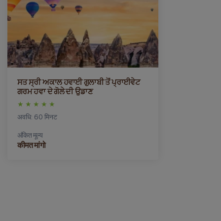
ਸਤ ਸ੍ਰੀ ਅਕਾਲ ਹਵਾਈ ਗੁਲਾਬੀ ਤੋਂ ਪ੍ਰਾਈਵੇਟ
ਗਰਮ ਹਵਾ ਦੇ ਗੋਲੇ ਦੀ ਉਡਾਣ
अवधि: 60 मिनट
अंकित मूल्य
कीमत मांगो