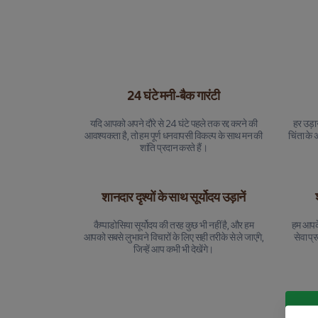
24 घंटे मनी-बैक गारंटी
यदि आपको अपने दौरे से 24 घंटे पहले तक रद्द करने की
हर उड़ा
आवश्यकता है, तो हम पूर्ण धनवापसी विकल्प के साथ मन की
चिंता के 
शांति प्रदान करते हैं।
शानदार दृश्यों के साथ सूर्योदय उड़ानें
कैप्पाडोसिया सूर्योदय की तरह कुछ भी नहीं है, और हम
हम आपके
आपको सबसे लुभावने विचारों के लिए सही तरीके से ले जाएंगे,
सेवा प्
जिन्हें आप कभी भी देखेंगे।