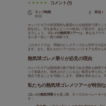
コメント (1)
ラップ時間
即決！
60分
カッパドキアの非現実的な風景の上を熱気球で漂うこ
顔を出し、空を金色とピンクの色合いで彩る中、あな
るでしょう。 
ゴレメの熱気球ツアー
は、単なるアクテ
るべき一生に一度の体験です。
このガイドでは、早朝のピックアップから空中での忘
ます。また、私たちのツアーがカッパドキアを空から
熱気球ゴレメ乗りが必見の理由
カッパドキアは熱気球の旅で有名である理由も納得で
って形成され、地球上のどこにもない風景を作り出し
視点で見ることを可能にします。冒険を求める人も、
私たちの熱気球ゴレメツアーが特別な
ゴレメの熱気球乗り
を選ぶ際、すべてのオペレーター
す：