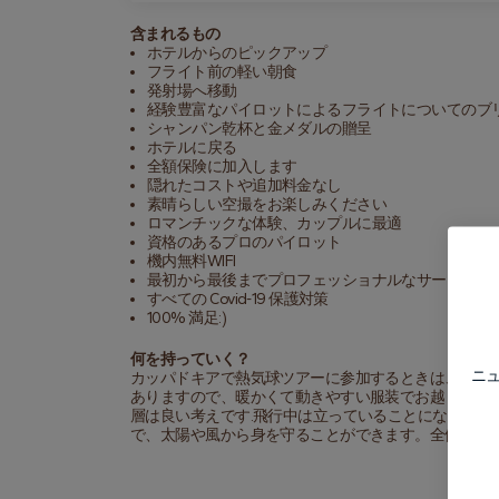
含まれるもの
ホテルからのピックアップ
フライト前の軽い朝食
発射場へ移動
経験豊富なパイロットによるフライトについてのブ
シャンパン乾杯と金メダルの贈呈
ホテルに戻る
全額保険に加入します
隠れたコストや追加料金なし
素晴らしい空撮をお楽しみください
ロマンチックな体験、カップルに最適
資格のあるプロのパイロット
機内無料WIFI
最初から最後までプロフェッショナルなサービス
すべての Covid-19 保護対策
100% 満足:)
何を持っていく？
ニュ
カッパドキアで熱気球ツアーに参加するときは、早朝
ありますので、暖かくて動きやすい服装でお越しくだ
層は良い考えです.飛行中は立っていることになるので
で、太陽や風から身を守ることができます。全体とし