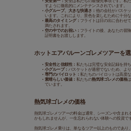
安全第一：
安全は私たちの最優先事項です。私
すように徹底的にメンテナンスされています。
小グループ、大きな快適さ：
他の会社がバスケ
います。これにより、景色を楽しむために十分
最高のタイミング：
フライトは日の出に合わせ
満たされます。
空の中でのお祝い：
フライトの後、あなたの冒
証明書をお渡しします。
ホットエアバルーンゴレメツアーを選
安全性と信頼性：
私たちは完璧な安全記録を持
小グループ：
バスケットが過密でないため、よ
専門のパイロット：
私たちのパイロットは高度
素晴らしい価値：
私たちの
熱気球ゴレメの価格
ています。
熱気球ゴレメの価格
熱気球ゴレメツアーの料金は通常、シーズンや含まれるも
かもしれませんが、一生忘れられない体験への投資で
熱気球ゴレメ乗りは、単なるツアー以上のものであり