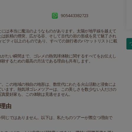
905443382723
とには本当に魔法のようなものがあります。太陽が地平線を越えて
たは妖精の煙突、広がる谷、そして古代の岩の形成を見て魅了され
ィビティ以上のものであり、すべての旅行者のバケットリストに載
れがたい瞬間まで、ゴレメの熱気球体験に関するすべてをお伝えし
体験するための最高の方法である理由も共有します。
す。この地域の独自の地形は、数世代にわたる火山活動と浸食によ
ています。熱気球ゴレメツアーは、この美しさを数少ない人だけの
写真愛好家も、この体験は見逃せません。
理由
が同じではありません。以下は、私たちのツアーが際立つ理由で