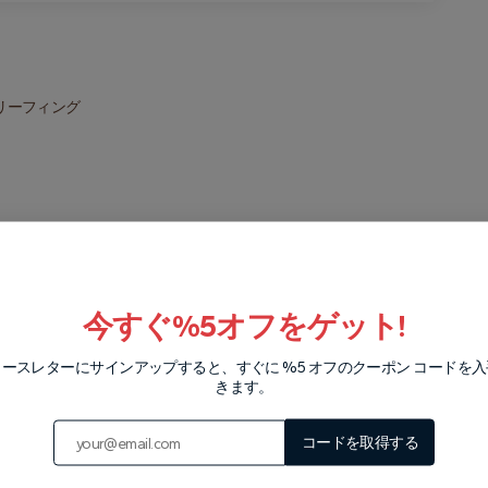
リーフィング
今すぐ%5オフをゲット!
ースレターにサインアップすると、すぐに %5 オフのクーポン コードを
の気温に適した服装をすることが重要です。朝は涼しくなることが
きます。
さい。温度が上がるにつれてそれらを取り除くことができるので、
、安全で快適な靴もお勧めします。さらに、帽子や頭を覆うこと
て、快適な服装をし、気象条件に備えることが重要です。
コードを取得する