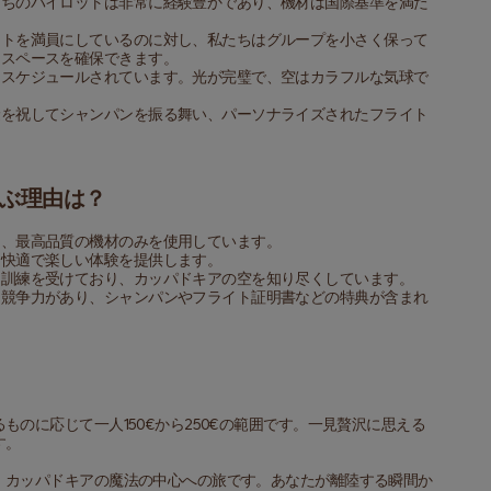
たちのパイロットは非常に経験豊かであり、機材は国際基準を満た
ットを満員にしているのに対し、私たちはグループを小さく保って
なスペースを確保できます。
てスケジュールされています。光が完璧で、空はカラフルな気球で
険を祝してシャンパンを振る舞い、パーソナライズされたフライト
ぶ理由は？
ち、最高品質の機材のみを使用しています。
り快適で楽しい体験を提供します。
な訓練を受けており、カッパドキアの空を知り尽くしています。
は競争力があり、シャンパンやフライト証明書などの特典が含まれ
のに応じて一人150€から250€の範囲です。一見贅沢に思える
す。
、カッパドキアの魔法の中心への旅です。あなたが離陸する瞬間か