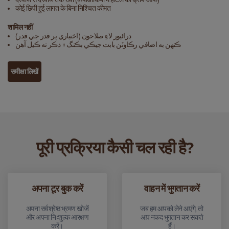
कोई छिपी हुई लागत के बिना निश्चित कीमत
शामिल नहीं
ڊرائيور لاءِ صلاحون (اختياري پر قدر جي قدر)
ڪنهن به اضافي رڪاوٽن بابت جيڪي بڪنگ ۾ ذڪر نه ڪيل آهن
समीक्षा लिखें
पूरी प्रक्रिया कैसी चल रही है?
अपना टूर बुक करें
वाहन में भुगतान करें
अपना सर्वश्रेष्ठ भ्रमण खोजें
जब हम आपको लेने आएंगे, तो
और अपना निःशुल्क आरक्षण
आप नकद भुगतान कर सकते
करें।
हैं।