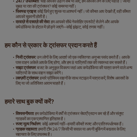
24/7 उपलब्धता
: चाहे आपकी उड़ान कब भी आए, हम आपको लेने के लिए यहाँ हैं। जल्दी 
सुबह या रात की ट्रांसफर? कोई समस्या नहीं।
फिक्स्ड प्राइस
: कोई छिपे हुए शुल्क या आश्चर्य नहीं। जो कीमत आप देखते हैं, वही कीमत 
आपको चुकानी होती है।
दरवाज़े से दरवाज़े की सेवा
: हम आपको सीधे नेवसेहिर एयरपोर्ट से लेने और आपके 
कपेडोकिया के होटल में छोड़ने जाएंगे—कोई झंझट, कोई तनाव नहीं।
हम कौन से प्रकार के ट्रांसफर प्रदान करते हैं
निजी ट्रांसफर
: उन लोगों के लिए आदर्श जो एक व्यक्तिगत अनुभव पसंद करते हैं। आपके 
पास वाहन अकेले आपके लिए होगा, और हम 8 यात्रियों तक की व्यवस्था कर सकते हैं।
साझा ट्रांसफर
: बजट के अनुकूल विकल्प जहां आप कपेडोकिया की यात्रा करने वाले अन्य 
यात्रियों के साथ वाहन साझा करेंगे।
लक्ज़री ट्रांसफर
: हमारे प्रीमियम वाहनों के साथ स्टाइल में यात्रा करें, विशेष अवसरों के 
लिए या जो अतिरिक्त आराम चाहते हैं।
हमारे साथ बुक क्यों करें?
विश्वसनीयता
: हम कपेडोकिया में वर्षों से ट्रांसफर सेवाएँ प्रदान कर रहे हैं और संतुष्ट 
ग्राहकों का एक प्रमाणित इतिहास है।
स्पष्ट मूल्य निर्धारण
: कोई आश्चर्य नहीं—हमारी कीमतें स्पष्ट और प्रतिस्पर्धात्मक हैं।
ग्राहक सहायता
: हमारी टीम 24/7 किसी भी सवाल या अपनी बुकिंग में बदलाव के लिए 
सहायता के लिए उपलब्ध है।