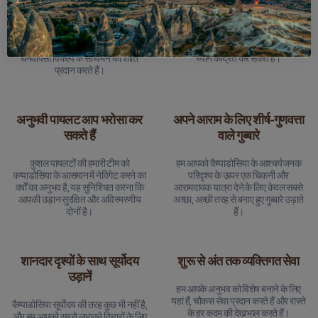
24 घंटे मनी-बैक गारंटी
व्यापक टूर बीमा
यदि आपको अपने दौरे से 24 घंटे पहले तक
हर उड़ान पूरी तरह से बीमित है, इसलिए आप
रद्द करने की आवश्यकता है, तो हम पूर्ण
बिना किसी चिंता के अनुभव का आनंद लेने पर
धनवापसी विकल्प के साथ मन की शांति
ध्यान केंद्रित कर सकते हैं।
प्रदान करते हैं।
अनुभवी पायलट आप भरोसा कर
अपने आराम के लिए शीर्ष-गुणवत्ता
सकते हैं
वाले गुब्बारे
कुशल पायलटों की हमारी टीम को
हम आपको कैप्पाडोसिया के आश्चर्यजनक
कप्पाडोसिया के आसमान में नेविगेट करने का
परिदृश्य के ऊपर एक चिकनी और
वर्षों का अनुभव है, यह सुनिश्चित करना कि
आरामदायक यात्रा देने के लिए केवल सबसे
आपकी उड़ान सुरक्षित और अविस्मरणीय
अच्छा, अच्छी तरह से बनाए हुए गुब्बारे उड़ाते
दोनों है।
हैं।
शानदार दृश्यों के साथ सूर्योदय
शुरू से अंत तक व्यक्तिगत सेवा
उड़ानें
हम आपके अनुभव को विशेष बनाने के लिए
यहां हैं, चौकस सेवा प्रदान करते हैं और रास्ते
कैप्पाडोसिया सूर्योदय की तरह कुछ भी नहीं है,
के हर कदम की देखभाल करते हैं।
और हम आपको सबसे लुभावने विचारों के लिए