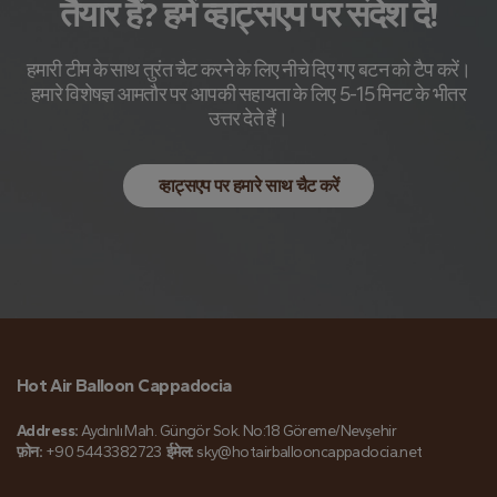
तैयार हैं? हमें व्हाट्सएप पर संदेश दें!
हमारी टीम के साथ तुरंत चैट करने के लिए नीचे दिए गए बटन को टैप करें।
हमारे विशेषज्ञ आमतौर पर आपकी सहायता के लिए 5-15 मिनट के भीतर
उत्तर देते हैं।
व्हाट्सएप पर हमारे साथ चैट करें
Hot Air Balloon Cappadocia
Address:
Aydınlı Mah. Güngör Sok. No:18 Göreme/Nevşehir
फ़ोन:
+90 5443382723
ईमेल:
sky@hotairballooncappadocia.net