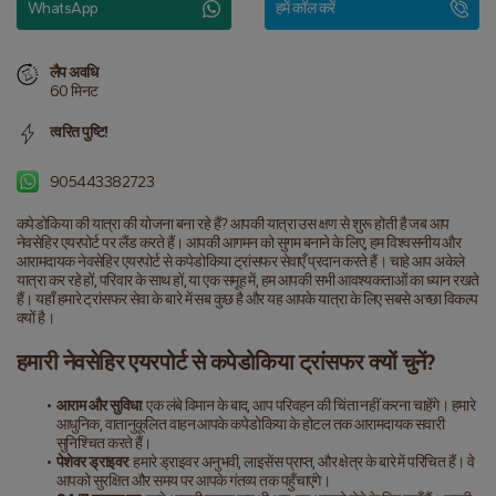
WhatsApp
हमें कॉल करें
लैप अवधि
60 मिनट
त्वरित पुष्टि!
905443382723
कपेडोकिया की यात्रा की योजना बना रहे हैं? आपकी यात्रा उस क्षण से शुरू होती है जब आप 
नेवसेहिर एयरपोर्ट पर लैंड करते हैं। आपकी आगमन को सुगम बनाने के लिए, हम विश्वसनीय और 
आरामदायक नेवसेहिर एयरपोर्ट से कपेडोकिया ट्रांसफर सेवाएँ प्रदान करते हैं। चाहे आप अकेले 
यात्रा कर रहे हों, परिवार के साथ हों, या एक समूह में, हम आपकी सभी आवश्यकताओं का ध्यान रखते 
हैं। यहाँ हमारे ट्रांसफर सेवा के बारे में सब कुछ है और यह आपके यात्रा के लिए सबसे अच्छा विकल्प 
क्यों है।
हमारी नेवसेहिर एयरपोर्ट से कपेडोकिया ट्रांसफर क्यों चुनें?
आराम और सुविधा
: एक लंबे विमान के बाद, आप परिवहन की चिंता नहीं करना चाहेंगे। हमारे 
आधुनिक, वातानुकूलित वाहन आपके कपेडोकिया के होटल तक आरामदायक सवारी 
सुनिश्चित करते हैं।
पेशेवर ड्राइवर
: हमारे ड्राइवर अनुभवी, लाइसेंस प्राप्त, और क्षेत्र के बारे में परिचित हैं। वे 
आपको सुरक्षित और समय पर आपके गंतव्य तक पहुँचाएंगे।