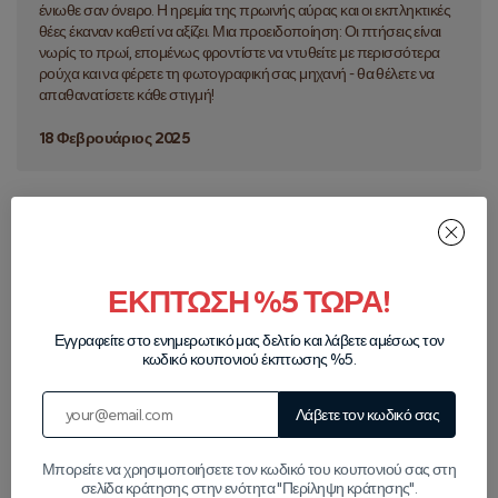
ένιωθε σαν όνειρο. Η ηρεμία της πρωινής αύρας και οι εκπληκτικές
θέες έκαναν καθετί να αξίζει. Μια προειδοποίηση: Οι πτήσεις είναι
νωρίς το πρωί, επομένως φροντίστε να ντυθείτε με περισσότερα
ρούχα και να φέρετε τη φωτογραφική σας μηχανή - θα θέλετε να
απαθανατίσετε κάθε στιγμή!
18 Φεβρουάριος 2025
ΕΚΠΤΩΣΗ %5 ΤΩΡΑ!
Εγγραφείτε στο ενημερωτικό μας δελτίο και λάβετε αμέσως τον
κωδικό κουπονιού έκπτωσης %5.
Εμφάνιση σχολίων
Λάβετε τον κωδικό σας
Μπορείτε να χρησιμοποιήσετε τον κωδικό του κουπονιού σας στη
Γράψτε μια κριτική
σελίδα κράτησης στην ενότητα "Περίληψη κράτησης".