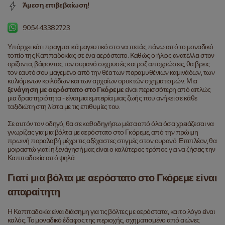
Άμεση επιβεβαίωση!
905443382723
Υπάρχει κάτι πραγματικά μαγευτικό στο να πετάς πάνω από το μοναδικό 
τοπίο της Καππαδοκίας σε ένα αερόστατο. Καθώς ο ήλιος ανατέλλει στον 
ορίζοντα, βάφοντας τον ουρανό σεχρυσές και ροζ αποχρώσεις, θα βρεις 
τον εαυτό σου μαγεμένο από την θέα των παραμυθένιων καμινάδων, των 
κυλιόμενων κοιλάδων και των αρχαίων ορυκτών σχηματισμών. Μια 
ξενάγηση με αερόστατο στο Γκόρεμε
 είναι περισσότερη από απλώς 
μια δραστηριότητα - είναι μια εμπειρία μιας ζωής που ανήκει σε κάθε 
ταξιδιώτη στη λίστα με τις επιθυμίες του.
Σε αυτόν τον οδηγό, θα σε καθοδηγήσω μέσα από όλα όσα χρειάζεσαι να 
γνωρίζεις για μια βόλτα με αερόστατο στο Γκόρεμε, από την πρώιμη 
πρωινή παραλαβή μέχρι τις αξέχαστες στιγμές στον ουρανό. Επιπλέον, θα 
μοιραστώ γιατί η ξενάγησή μας είναι ο καλύτερος τρόπος για να ζήσεις την 
Καππαδοκία από ψηλά.
Γιατί μια βόλτα με αερόστατο στο Γκόρεμε είναι 
απαραίτητη
Η Καππαδοκία είναι διάσημη για τις βόλτες με αερόστατα, και το λόγο είναι 
καλός. Το μοναδικό έδαφος της περιοχής, σχηματισμένο από αιώνες 