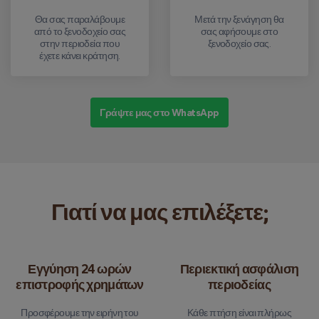
Θα σας παραλάβουμε
Μετά την ξενάγηση θα
από το ξενοδοχείο σας
σας αφήσουμε στο
στην περιοδεία που
ξενοδοχείο σας.
έχετε κάνει κράτηση.
Γράψτε μας στο WhatsApp
Γιατί να μας επιλέξετε;
Εγγύηση 24 ωρών
Περιεκτική ασφάλιση
επιστροφής χρημάτων
περιοδείας
Προσφέρουμε την ειρήνη του
Κάθε πτήση είναι πλήρως