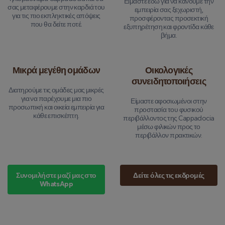
Είμαστε εδώ για να κάνουμε την
σας μεταφέρουμε στην καρδιά του
εμπειρία σας ξεχωριστή,
για τις πιο εκπληκτικές απόψεις
προσφέροντας προσεκτική
που θα δείτε ποτέ.
εξυπηρέτηση και φροντίδα κάθε
βήμα.
Μικρά μεγέθη ομάδων
Οικολογικές
συνειδητοποιήσεις
Διατηρούμε τις ομάδες μας μικρές
για να παρέχουμε μια πιο
Είμαστε αφοσιωμένοι στην
προσωπική και οικεία εμπειρία για
προστασία του φυσικού
κάθε επισκέπτη.
περιβάλλοντος της Cappadocia
μέσω φιλικών προς το
περιβάλλον πρακτικών.
Συνομιλήστε μαζί μας στο
Δείτε όλες τις εκδρομές
WhatsApp