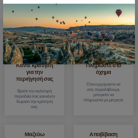
Πώς πάει η όλη διαδικασία;
Κάντε κράτηση
Πληρώστε στο
για την
όχημα
περιήγησή σας
Όταν ερχόμαστε να
σας παραλάβουμε,
Βρείτε την καλύτερη
μπορείτε να
περιοδεία σας και κάντε
πληρώσετε με μετρητά.
δωρεάν την κράτησή
σας.
Μαζεύω
Αποβίβαση