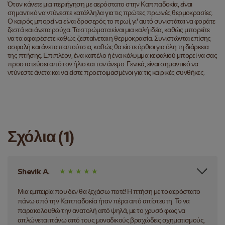
Όταν κάνετε μια περιήγηση με αερόστατο στην Καππαδοκία, είναι
σημαντικό να ντύνεστε κατάλληλα για τις πρώτες πρωινές θερμοκρασίες.
Ο καιρός μπορεί να είναι δροσερός το πρωί, γι' αυτό συνιστάται να φοράτε
ζεστά και άνετα ρούχα. Τα στρώματα είναι μια καλή ιδέα, καθώς μπορείτε
να τα αφαιρέσετε καθώς ζεσταίνεται η θερμοκρασία. Συνιστώνται επίσης
ασφαλή και άνετα παπούτσια, καθώς θα είστε όρθιοι για όλη τη διάρκεια
της πτήσης. Επιπλέον, ένα καπέλο ή ένα κάλυμμα κεφαλιού μπορεί να σας
προστατεύσει από τον ήλιο και τον άνεμο. Γενικά, είναι σημαντικό να
ντύνεστε άνετα και να είστε προετοιμασμένοι για τις καιρικές συνθήκες.
Σχόλια (1)
Shevik A.
Μια εμπειρία που δεν θα ξεχάσω ποτέ! Η πτήση με το αερόστατο
πάνω από την Καππαδοκία ήταν πέρα από απίστευτη. Το να
παρακολουθώ την ανατολή από ψηλά, με το χρυσό φως να
απλώνεται πάνω από τους μοναδικούς βραχώδεις σχηματισμούς,