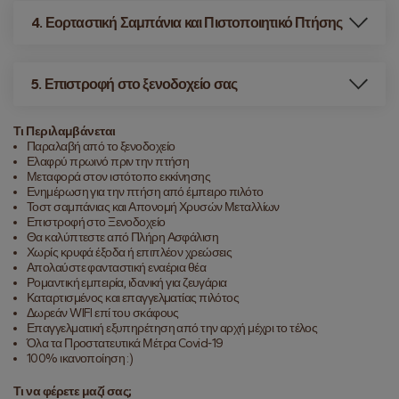
4. Εορταστική Σαμπάνια και Πιστοποιητικό Πτήσης
5. Επιστροφή στο ξενοδοχείο σας
Τι Περιλαμβάνεται
Παραλαβή από το ξενοδοχείο
Ελαφρύ πρωινό πριν την πτήση
Μεταφορά στον ιστότοπο εκκίνησης
Ενημέρωση για την πτήση από έμπειρο πιλότο
Τοστ σαμπάνιας και Απονομή Χρυσών Μεταλλίων
Επιστροφή στο Ξενοδοχείο
Θα καλύπτεστε από Πλήρη Ασφάλιση
Χωρίς κρυφά έξοδα ή επιπλέον χρεώσεις
Απολαύστε φανταστική εναέρια θέα
Ρομαντική εμπειρία, ιδανική για ζευγάρια
Καταρτισμένος και επαγγελματίας πιλότος
Δωρεάν WIFI επί του σκάφους
Επαγγελματική εξυπηρέτηση από την αρχή μέχρι το τέλος
Όλα τα Προστατευτικά Μέτρα Covid-19
100% ικανοποίηση :)
Τι να φέρετε μαζί σας;