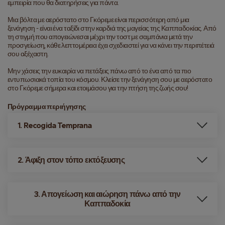
εμπειρία που θα διατηρήσεις για πάντα.
Μια βόλτα με αερόστατο στο Γκόρεμε είναι περισσότερη από μια 
ξενάγηση - είναι ένα ταξίδι στην καρδιά της μαγείας της Καππαδοκίας. Από 
τη στιγμή που απογειώνεσαι μέχρι την τοστ με σαμπάνια μετά την 
προσγείωση, κάθε λεπτομέρεια έχει σχεδιαστεί για να κάνει την περιπέτειά 
σου αξέχαστη.
Μην χάσεις την ευκαιρία να πετάξεις πάνω από το ένα από τα πιο 
εντυπωσιακά τοπία του κόσμου. Κλείσε την ξενάγηση σου με αερόστατο 
στο Γκόρεμε σήμερα και ετοιμάσου για την πτήση της ζωής σου!
Πρόγραμμα περιήγησης
1. Recogida Temprana
2. Άφιξη στον τόπο εκτόξευσης
3. Απογείωση και αιώρηση πάνω από την
Καππαδοκία