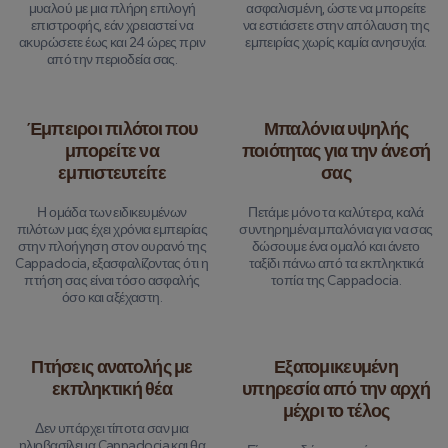
μυαλού με μια πλήρη επιλογή
ασφαλισμένη, ώστε να μπορείτε
επιστροφής, εάν χρειαστεί να
να εστιάσετε στην απόλαυση της
ακυρώσετε έως και 24 ώρες πριν
εμπειρίας χωρίς καμία ανησυχία.
από την περιοδεία σας.
Έμπειροι πιλότοι που
Μπαλόνια υψηλής
μπορείτε να
ποιότητας για την άνεσή
εμπιστευτείτε
σας
Η ομάδα των ειδικευμένων
Πετάμε μόνο τα καλύτερα, καλά
πιλότων μας έχει χρόνια εμπειρίας
συντηρημένα μπαλόνια για να σας
στην πλοήγηση στον ουρανό της
δώσουμε ένα ομαλό και άνετο
Cappadocia, εξασφαλίζοντας ότι η
ταξίδι πάνω από τα εκπληκτικά
πτήση σας είναι τόσο ασφαλής
τοπία της Cappadocia.
όσο και αξέχαστη.
Πτήσεις ανατολής με
Εξατομικευμένη
εκπληκτική θέα
υπηρεσία από την αρχή
μέχρι το τέλος
Δεν υπάρχει τίποτα σαν μια
ηλιοβασίλεμα Cappadocia και θα