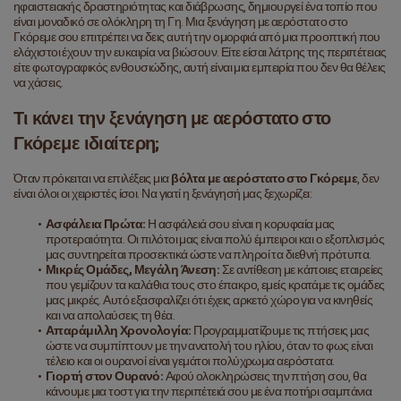
ηφαιστειακής δραστηριότητας και διάβρωσης, δημιουργεί ένα τοπίο που 
είναι μοναδικό σε ολόκληρη τη Γη. Μια ξενάγηση με αερόστατο στο 
Γκόρεμε σου επιτρέπει να δεις αυτή την ομορφιά από μια προοπτική που 
ελάχιστοι έχουν την ευκαιρία να βιώσουν. Είτε είσαι λάτρης της περιπέτειας 
είτε φωτογραφικός ενθουσιώδης, αυτή είναι μια εμπειρία που δεν θα θέλεις 
να χάσεις.
Τι κάνει την ξενάγηση με αερόστατο στο 
Γκόρεμε ιδιαίτερη;
Όταν πρόκειται να επιλέξεις μια 
βόλτα με αερόστατο στο Γκόρεμε
, δεν 
είναι όλοι οι χειριστές ίσοι. Να γιατί η ξενάγησή μας ξεχωρίζει:
Ασφάλεια Πρώτα:
 Η ασφάλειά σου είναι η κορυφαία μας 
προτεραιότητα. Οι πιλότοι μας είναι πολύ έμπειροι και ο εξοπλισμός 
μας συντηρείται προσεκτικά ώστε να πληροί τα διεθνή πρότυπα.
Μικρές Ομάδες, Μεγάλη Άνεση:
 Σε αντίθεση με κάποιες εταιρείες 
που γεμίζουν τα καλάθια τους στο έπακρο, εμείς κρατάμε τις ομάδες 
μας μικρές. Αυτό εξασφαλίζει ότι έχεις αρκετό χώρο για να κινηθείς 
και να απολαύσεις τη θέα.
Απαράμιλλη Χρονολογία:
 Προγραμματίζουμε τις πτήσεις μας 
ώστε να συμπίπτουν με την ανατολή του ηλίου, όταν το φως είναι 
τέλειο και οι ουρανοί είναι γεμάτοι πολύχρωμα αερόστατα.
Γιορτή στον Ουρανό:
 Αφού ολοκληρώσεις την πτήση σου, θα 
κάνουμε μια τοστ για την περιπέτειά σου με ένα ποτήρι σαμπάνια 