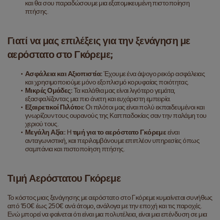
και θα σου παραδώσουμε μια εξατομικευμένη πιστοποίηση 
πτήσης.
Γιατί να μας επιλέξεις για την ξενάγηση με 
αερόστατο στο Γκόρεμε;
Ασφάλεια και Αξιοπιστία:
 Έχουμε ένα άψογο ρεκόρ ασφάλειας 
και χρησιμοποιούμε μόνο εξοπλισμό κορυφαίας ποιότητας.
Μικρές Ομάδες:
 Τα καλάθια μας είναι λιγότερο γεμάτα, 
εξασφαλίζοντας μια πιο άνετη και ευχάριστη εμπειρία.
Εξαιρετικοί Πιλότοι:
 Οι πιλότοι μας είναι πολύ εκπαιδευμένοι και 
γνωρίζουν τους ουρανούς της Καππαδοκίας σαν την παλάμη του 
χεριού τους.
Μεγάλη Αξία:
 Η 
τιμή για το αερόστατο Γκόρεμε
 είναι 
ανταγωνιστική, και περιλαμβάνουμε επιπλέον υπηρεσίες όπως 
σαμπάνια και πιστοποίηση πτήσης.
Τιμή Αερόστατου Γκόρεμε
Το κόστος μιας ξενάγησης με αερόστατο στο Γκόρεμε κυμαίνεται συνήθως 
από 150€ έως 250€ ανά άτομο, ανάλογα με την εποχή και τις παροχές. 
Ενώ μπορεί να φαίνεται ότι είναι μια πολυτέλεια, είναι μια επένδυση σε μια 