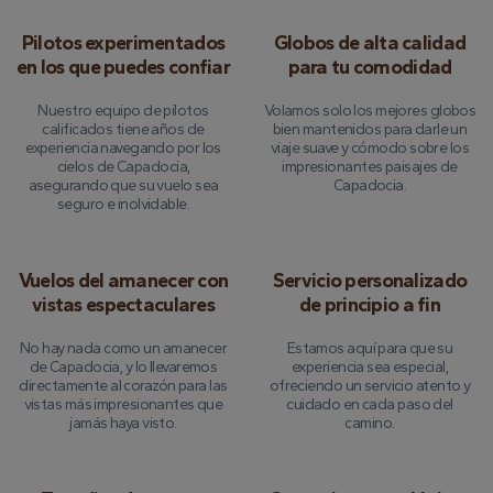
Pilotos experimentados
Globos de alta calidad
en los que puedes confiar
para tu comodidad
Nuestro equipo de pilotos
Volamos solo los mejores globos
calificados tiene años de
bien mantenidos para darle un
experiencia navegando por los
viaje suave y cómodo sobre los
cielos de Capadocia,
impresionantes paisajes de
asegurando que su vuelo sea
Capadocia.
seguro e inolvidable.
Vuelos del amanecer con
Servicio personalizado
vistas espectaculares
de principio a fin
No hay nada como un amanecer
Estamos aquí para que su
de Capadocia, y lo llevaremos
experiencia sea especial,
directamente al corazón para las
ofreciendo un servicio atento y
vistas más impresionantes que
cuidado en cada paso del
jamás haya visto.
camino.