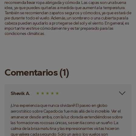
recomienda llevar ropa abrigada y cómoda. Las capas son una buena
idea, ya que puedes quitarlas a medida que aumenta la temperatura.
También se recomiendan zapatos seguros y cómodos, ya que estará de
pie durante todo el vuelo. Además, un sombrero o una cubierta para la
cabeza pueden ayudarlo a protegerse del sol y el viento. En general, es
importante vestirse cómodamente y estar preparado para las
condiciones climáticas.
Comentarios (1)
Shevik A.
¡Una experiencia que nunca olvidaré! El paseo en globo
aerostático sobre Capadocia fue más allá de lo increíble. Ver el
amanecer desde arriba, con la luz dorada extendiéndose sobre
las formaciones rocosas únicas, se sentía como un sueño. La
calma de la brisa matutina y las impresionantes vistas hicieron
que valiera cada segundo. Solo un aviso: los vuelos son