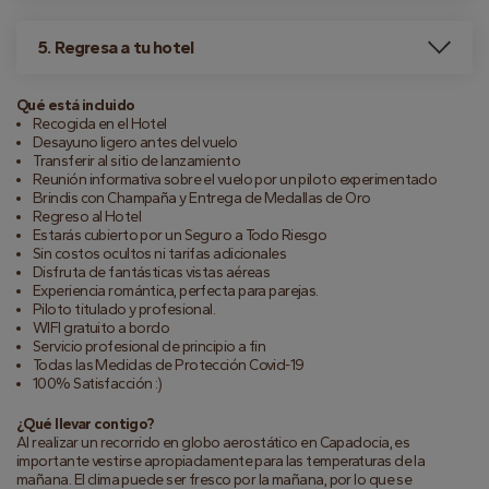
5. Regresa a tu hotel
Qué está incluido
Recogida en el Hotel
Desayuno ligero antes del vuelo
Transferir al sitio de lanzamiento
Reunión informativa sobre el vuelo por un piloto experimentado
Brindis con Champaña y Entrega de Medallas de Oro
Regreso al Hotel
Estarás cubierto por un Seguro a Todo Riesgo
Sin costos ocultos ni tarifas adicionales
Disfruta de fantásticas vistas aéreas
Experiencia romántica, perfecta para parejas.
Piloto titulado y profesional.
WIFI gratuito a bordo
Servicio profesional de principio a fin
Todas las Medidas de Protección Covid-19
100% Satisfacción :)
¿Qué llevar contigo?
Al realizar un recorrido en globo aerostático en Capadocia, es
importante vestirse apropiadamente para las temperaturas de la
mañana. El clima puede ser fresco por la mañana, por lo que se