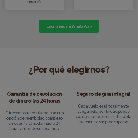
reservó.
Escríbenos a WhatsApp
¿Por qué elegirnos?
Garantía de devolución
Seguro de gira integral
de dinero las 24 horas
Cada vuelo está totalmente
asegurado, por lo que puede
Ofrecemos tranquilidad con una
concentrarse en disfrutar de la
opción de reembolso completo
experiencia sin preocuparse.
si necesita cancelar hasta 24
horas antes de su recorrido.