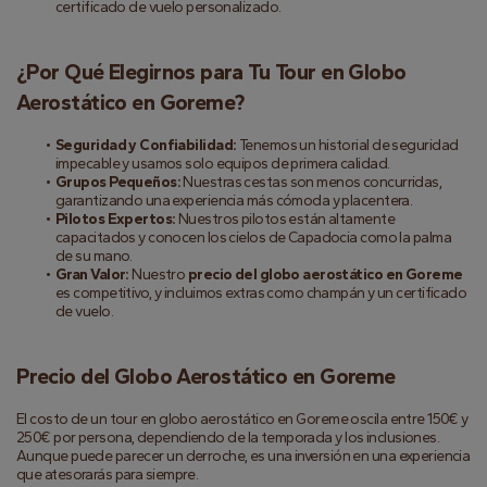
certificado de vuelo personalizado.
¿Por Qué Elegirnos para Tu Tour en Globo 
Aerostático en Goreme?
Seguridad y Confiabilidad:
 Tenemos un historial de seguridad 
impecable y usamos solo equipos de primera calidad.
Grupos Pequeños:
 Nuestras cestas son menos concurridas, 
garantizando una experiencia más cómoda y placentera.
Pilotos Expertos:
 Nuestros pilotos están altamente 
capacitados y conocen los cielos de Capadocia como la palma 
de su mano.
Gran Valor:
 Nuestro 
precio del globo aerostático en Goreme
es competitivo, y incluimos extras como champán y un certificado 
de vuelo.
Precio del Globo Aerostático en Goreme
El costo de un tour en globo aerostático en Goreme oscila entre 150€ y 
250€ por persona, dependiendo de la temporada y los inclusiones. 
Aunque puede parecer un derroche, es una inversión en una experiencia 
que atesorarás para siempre.