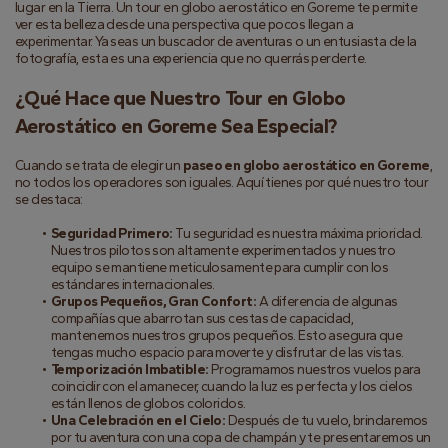
lugar en la Tierra. Un tour en globo aerostático en Goreme te permite 
ver esta belleza desde una perspectiva que pocos llegan a 
experimentar. Ya seas un buscador de aventuras o un entusiasta de la 
fotografía, esta es una experiencia que no querrás perderte.
¿Qué Hace que Nuestro Tour en Globo 
Aerostático en Goreme Sea Especial?
Cuando se trata de elegir un 
paseo en globo aerostático en Goreme
, 
no todos los operadores son iguales. Aquí tienes por qué nuestro tour 
se destaca:
Seguridad Primero:
 Tu seguridad es nuestra máxima prioridad. 
Nuestros pilotos son altamente experimentados y nuestro 
equipo se mantiene meticulosamente para cumplir con los 
estándares internacionales.
Grupos Pequeños, Gran Confort:
 A diferencia de algunas 
compañías que abarrotan sus cestas de capacidad, 
mantenemos nuestros grupos pequeños. Esto asegura que 
tengas mucho espacio para moverte y disfrutar de las vistas.
Temporización Imbatible:
 Programamos nuestros vuelos para 
coincidir con el amanecer, cuando la luz es perfecta y los cielos 
están llenos de globos coloridos.
Una Celebración en el Cielo:
 Después de tu vuelo, brindaremos 
por tu aventura con una copa de champán y te presentaremos un 