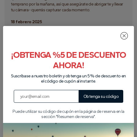
temprano por la mañana, así que asegúrate de abrigarte y llevar
tu cámara - querrás capturar cada momento.
18 febrero 2025
¡OBTENGA %5 DE DESCUENTO
AHORA!
Suscríbase a nuestro boletín y obtenga un 5 % de descuento en
el código de cupón al instante.
Obtenga su código
Mostrar comentarios
Puede utilizar su código de cupón en la página de reserva en la
sección "Resumen de reserva".
Escribir reseña