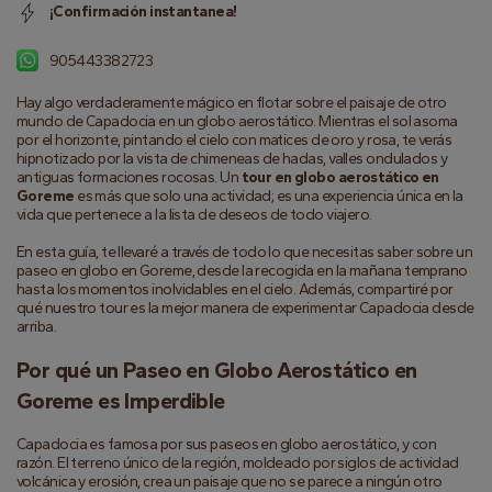
¡Confirmación instantanea!
905443382723
Hay algo verdaderamente mágico en flotar sobre el paisaje de otro 
mundo de Capadocia en un globo aerostático. Mientras el sol asoma 
por el horizonte, pintando el cielo con matices de oro y rosa, te verás 
hipnotizado por la vista de chimeneas de hadas, valles ondulados y 
antiguas formaciones rocosas. Un 
tour en globo aerostático en 
Goreme
 es más que solo una actividad; es una experiencia única en la 
vida que pertenece a la lista de deseos de todo viajero.
En esta guía, te llevaré a través de todo lo que necesitas saber sobre un 
paseo en globo en Goreme, desde la recogida en la mañana temprano 
hasta los momentos inolvidables en el cielo. Además, compartiré por 
qué nuestro tour es la mejor manera de experimentar Capadocia desde 
arriba.
Por qué un Paseo en Globo Aerostático en 
Goreme es Imperdible
Capadocia es famosa por sus paseos en globo aerostático, y con 
razón. El terreno único de la región, moldeado por siglos de actividad 
volcánica y erosión, crea un paisaje que no se parece a ningún otro 