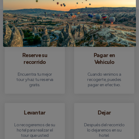
¿Cómo va todo el proceso?
Reserve su
Pagar en
recorrido
Vehiculo
Encuentra tu mejor
Cuando venimos a
tour y haz tu reserva
recogerte, puedes
gratis.
pagar en efectivo.
Levantar
Dejar
Lo recogeremos de su
Después del recorrido
hotel para realizar el
lo dejaremos en su
tour que usted
hotel.