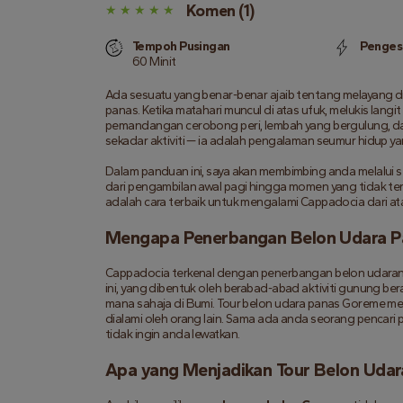
Komen (1)
Tempoh Pusingan
Penges
60 Minit
Ada sesuatu yang benar-benar ajaib tentang melayang di 
panas. Ketika matahari muncul di atas ufuk, melukis lan
pemandangan cerobong peri, lembah yang bergulung, da
sekadar aktiviti — ia adalah pengalaman seumur hidup y
Dalam panduan ini, saya akan membimbing anda melalui 
dari pengambilan awal pagi hingga momen yang tidak terlu
adalah cara terbaik untuk mengalami Cappadocia dari at
Mengapa Penerbangan Belon Udara Pa
Cappadocia terkenal dengan penerbangan belon udaranya,
ini, yang dibentuk oleh berabad-abad aktiviti gunung be
mana sahaja di Bumi. Tour belon udara panas Goreme memb
dialami oleh orang lain. Sama ada anda seorang pencari
tidak ingin anda lewatkan.
Apa yang Menjadikan Tour Belon Uda