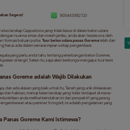
ahan Segera!
905443382723
atas lanskap Cappadocia yang tidak biasa di dalam belon udara 
git dengan nuansa emas dan merah jambu, anda akan terpesona oleh 
n formasi batuan purba. 
Tour belon udara panas Goreme
 lebih dari 
W
ang harus ada dalam senarai impian setiap pengembara.
segala yang perlu anda tahu tentang penerbangan belon Goreme, 
pakan di langit. Selain itu, saya akan berkongsi mengapa tour kami 
as.
nas Goreme adalah Wajib Dilakukan
 dan ada alasan yang baik untuk itu. Tanah yang unik di kawasan 
rapi dan hakisan, menciptakan lanskap yang tidak terdapat di mana-
olehkan anda melihat keindahan ini dari perspektif yang jarang 
 pengembaraan atau peminat fotografi, ini adalah pengalaman yang 
ra Panas Goreme Kami Istimewa?