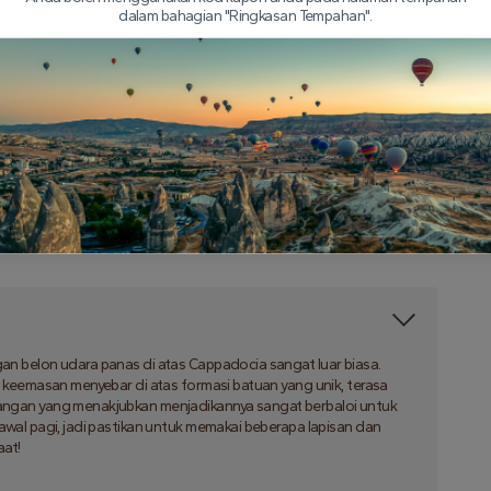
ia, adalah penting untuk berpakaian sesuai untuk suhu awal pagi.
dalam bahagian "Ringkasan Tempahan".
kan untuk memakai pakaian yang hangat dan selesa. Lapisan adalah
ila suhu semakin panas. Kasut yang selamat dan selesa juga
enerbangan. Selain itu, topi atau penutup kepala boleh membantu
eseluruhan, adalah penting untuk berpakaian dengan selesa dan
n belon udara panas di atas Cappadocia sangat luar biasa.
a keemasan menyebar di atas formasi batuan yang unik, terasa
angan yang menakjubkan menjadikannya sangat berbaloi untuk
awal pagi, jadi pastikan untuk memakai beberapa lapisan dan
aat!