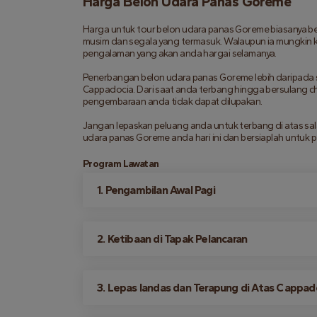
Harga Belon Udara Panas Goreme
Harga untuk tour belon udara panas Goreme biasanya be
musim dan segala yang termasuk. Walaupun ia mungkin kel
pengalaman yang akan anda hargai selamanya.
Penerbangan belon udara panas Goreme lebih daripada sek
Cappadocia. Dari saat anda terbang hingga bersulang ch
pengembaraan anda tidak dapat dilupakan.
Jangan lepaskan peluang anda untuk terbang di atas sala
udara panas Goreme anda hari ini dan bersiaplah untuk
Program Lawatan
1. Pengambilan Awal Pagi
2. Ketibaan di Tapak Pelancaran
3. Lepas landas dan Terapung di Atas Cappad