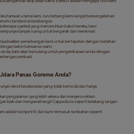
mua pengendali diciptakan sama. Berikut adalah mengapa tour kami 
 keutamaan utama kami. Juruterbang kami sangat berpengalaman 
menuhi standard antarabangsa.
i beberapa syarikat yang memenuhkan bakul mereka, kami 
mempunyai banyak ruang untuk bergerak dan menikmati 
enjadwalkan penerbangan kami untuk bertepatan dengan matahari 
i dengan belon berwarna-warni.
 anda, kami akan bersulang untuk pengembaraan anda dengan 
erbangan peribadi.
n Udara Panas Goreme Anda?
unyai rekod keselamatan yang tidak bernoda dan hanya 
ikan pengalaman yang lebih selesa dan menyeronokkan.
ngan baik dan mengenali langit Cappadocia seperti belakang tangan 
ami adalah kompetitif, dan kami termasuk tambahan seperti 