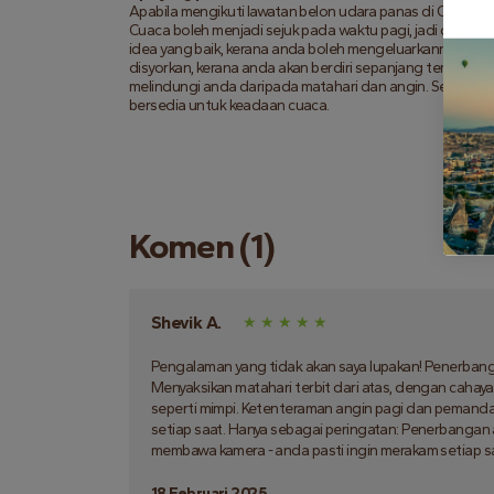
Apabila mengikuti lawatan belon udara panas di Cappadoc
Cuaca boleh menjadi sejuk pada waktu pagi, jadi disyor
idea yang baik, kerana anda boleh mengeluarkannya apab
disyorkan, kerana anda akan berdiri sepanjang tempoh p
melindungi anda daripada matahari dan angin. Secara k
bersedia untuk keadaan cuaca.
Komen (1)
Shevik A.
Pengalaman yang tidak akan saya lupakan! Penerbanga
Menyaksikan matahari terbit dari atas, dengan cahay
seperti mimpi. Ketenteraman angin pagi dan pemand
setiap saat. Hanya sebagai peringatan: Penerbangan 
membawa kamera - anda pasti ingin merakam setiap s
18 Februari 2025