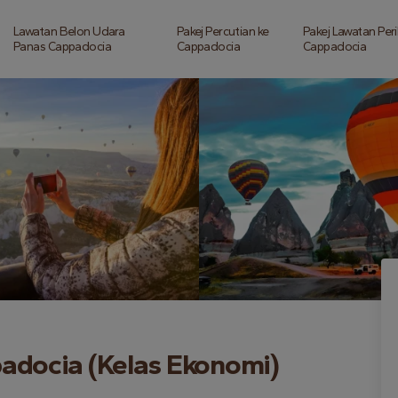
Lawatan Belon Udara
Pakej Percutian ke
Pakej Lawatan Per
Panas Cappadocia
Cappadocia
Cappadocia
adocia (Kelas Ekonomi)