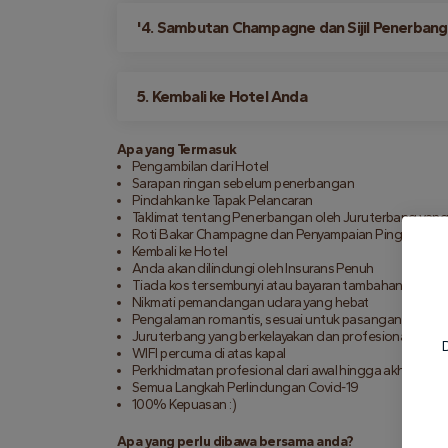
'4. Sambutan Champagne dan Sijil Penerbang
5. Kembali ke Hotel Anda
Apa yang Termasuk
Pengambilan dari Hotel
Sarapan ringan sebelum penerbangan
Pindahkan ke Tapak Pelancaran
Taklimat tentang Penerbangan oleh Juruterbang yan
Roti Bakar Champagne dan Penyampaian Pingat Ema
Kembali ke Hotel
Anda akan dilindungi oleh Insurans Penuh
Tiada kos tersembunyi atau bayaran tambahan
Nikmati pemandangan udara yang hebat
Pengalaman romantis, sesuai untuk pasangan
Juruterbang yang berkelayakan dan profesional
D
WIFI percuma di atas kapal
Perkhidmatan profesional dari awal hingga akhir
Semua Langkah Perlindungan Covid-19
100% Kepuasan :)
Apa yang perlu dibawa bersama anda?