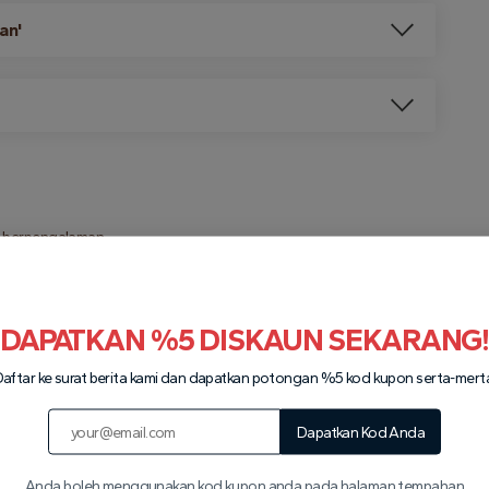
an'
g berpengalaman
s
DAPATKAN %5 DISKAUN SEKARANG
aftar ke surat berita kami dan dapatkan potongan %5 kod kupon serta-mert
Dapatkan Kod Anda
Anda boleh menggunakan kod kupon anda pada halaman tempahan