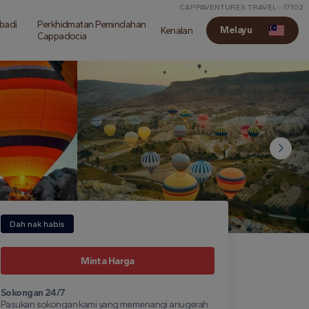
CAPPAVENTURES TRAVEL - 17102
ibadi
Perkhidmatan Pemindahan
Melayu
Kenalan
Cappadocia
Dah nak habis
Minta Harga
Sokongan 24/7
Pasukan sokongan kami yang memenangi anugerah