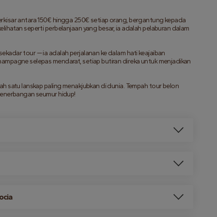
rkisar antara 150€ hingga 250€ setiap orang, bergantung kepada 
ihatan seperti perbelanjaan yang besar, ia adalah pelaburan dalam 
adar tour — ia adalah perjalanan ke dalam hati keajaiban 
ampagne selepas mendarat, setiap butiran direka untuk menjadikan 
h satu lanskap paling menakjubkan di dunia. Tempah tour belon 
 penerbangan seumur hidup!
ocia