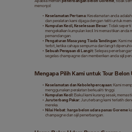
Apabila memilih 
penerbangan belon Goreme
, tidak se
menonjol:
Keselamatan Pertama:
 Keselamatan anda adalah
dan peralatan kami dijaga dengan teliti untuk me
Kumpulan Kecil, Keselesaan Besar:
 Tidak sepert
mengekalkan kumpulan kecil. Ini memastikan anda 
pemandangan.
Pengaturan Masa yang Tiada Tandingan:
 Kami m
terbit, ketika cahaya sempurna dan langit dipenuh
Sebuah Perayaan di Langit:
 Selepas penerbangan
segelas champagne dan memberikan anda sijil pen
Mengapa Pilih Kami untuk Tour Belo
Keselamatan dan Kebolehpercayaan:
 Kami memp
menggunakan peralatan berkualiti tinggi.
Kumpulan Kecil:
 Bakul kami kurang sesak, memast
Juruterbang Pakar:
 Juruterbang kami terlatih de
mereka.
Nilai Hebat:
harga belon udara panas Goreme
 k
champagne dan sijil penerbangan.