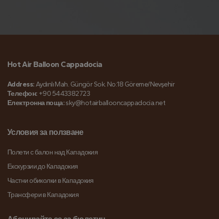
Hot Air Balloon Cappadocia
Address:
Aydınlı Mah. Güngör Sok. No:18 Göreme/Nevşehir
Телефон:
+90 5443382723
Електронна поща:
sky@hotairballooncappadocia.net
Условия за ползване
Полети с балон над Кападокия
Екскурзии до Кападокия
Частни обиколки в Кападокия
Трансфери в Кападокия