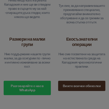
Няма нищо като изгрев на
Кападокия и ние ще ви отведем
Тук сме, за да направим вашето
право в сърцето му за най
преживяване специално,
-спиращите дъха гледки, които
предлагайки внимателно
някога ще видите.
обслужване и да се грижим за
всяка стъпка от пътя.
Размери на малки
Екосъзнателни
групи
операции
Ние поддържаме нашите групи
Ние сме посветени на защитата
малки, за да осигурим по -лично
на естествената среда на
и интимно изживяване за всеки
Кападокия чрез екологични
гост.
практики.
Разговаряйте с нас в
Вижте всички обиколки
WhatsApp