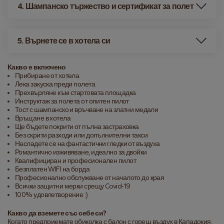
4. Шампанско тържество и сертификат за полет
5. Върнете се в хотела си
Какво е включено
Прибиране от хотела
Лека закуска преди полета
Прехвърляне към стартовата площадка
Инструктаж за полета от опитен пилот
Тост с шампанско и връчване на златни медали
Връщане в хотела
Ще бъдете покрити от пълна застраховка
Без скрити разходи или допълнителни такси
Насладете се на фантастични гледки от въздуха
Романтично изживяване, идеално за двойки
Квалифициран и професионален пилот
Безплатен WIFI на борда
Професионално обслужване от началото до края
Всички защитни мерки срещу Covid-19
100% удовлетворение :)
Какво да вземете със себе си?
Когато предприемате обиколка с балон с горещ въздух в Кападокия,