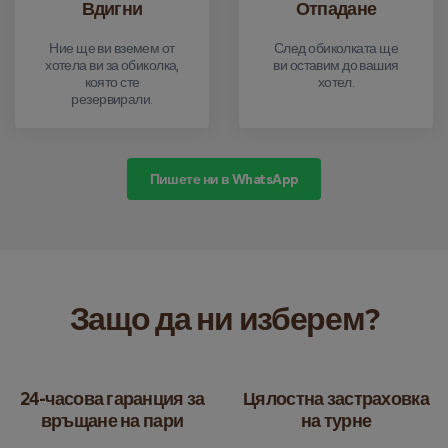
Вдигни
Отпадане
Ние ще ви вземем от
След обиколката ще
хотела ви за обиколка,
ви оставим до вашия
която сте
хотел.
резервирали.
Пишете ни в WhatsApp
Защо да ни изберем?
24-часова гаранция за
Цялостна застраховка
връщане на пари
на турне