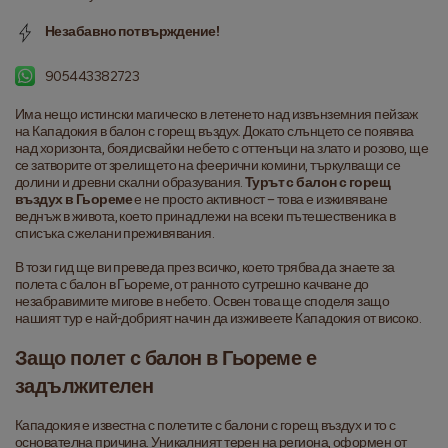
Незабавно потвърждение!
905443382723
Има нещо истински магическо в летенето над извънземния пейзаж 
на Кападокия в балон с горещ въздух. Докато слънцето се появява 
над хоризонта, боядисвайки небето с оттенъци на злато и розово, ще 
се затворите от зрелището на феерични комини, търкулващи се 
долини и древни скални образувания. 
Турът с балон с горещ 
въздух в Гьореме
 е не просто активност – това е изживяване 
веднъж в живота, което принадлежи на всеки пътешественика в 
списъка с желани преживявания.
В този гид ще ви преведа през всичко, което трябва да знаете за 
полета с балон в Гьореме, от ранното сутрешно качване до 
незабравимите мигове в небето. Освен това ще споделя защо 
нашият тур е най-добрият начин да изживеете Кападокия от високо.
Защо полет с балон в Гьореме е 
задължителен
Кападокия е известна с полетите с балони с горещ въздух и то с 
основателна причина. Уникалният терен на региона, оформен от 