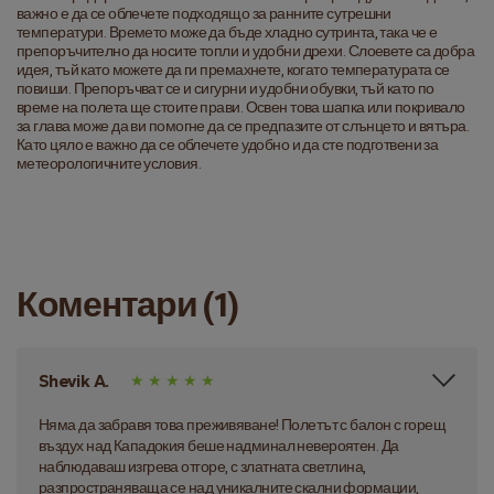
важно е да се облечете подходящо за ранните сутрешни
температури. Времето може да бъде хладно сутринта, така че е
препоръчително да носите топли и удобни дрехи. Слоевете са добра
идея, тъй като можете да ги премахнете, когато температурата се
повиши. Препоръчват се и сигурни и удобни обувки, тъй като по
време на полета ще стоите прави. Освен това шапка или покривало
за глава може да ви помогне да се предпазите от слънцето и вятъра.
Като цяло е важно да се облечете удобно и да сте подготвени за
метеорологичните условия.
Коментари (1)
Shevik A.
Няма да забравя това преживяване! Полетът с балон с горещ
въздух над Кападокия беше надминал невероятен. Да
наблюдаваш изгрева отгоре, с златната светлина,
разпространяваща се над уникалните скални формации,