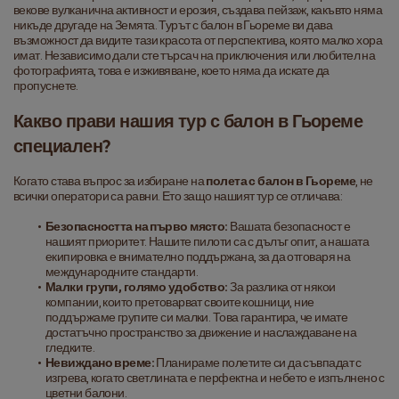
векове вулканична активност и ерозия, създава пейзаж, какъвто няма 
никъде другаде на Земята. Турът с балон в Гьореме ви дава 
възможност да видите тази красота от перспектива, която малко хора 
имат. Независимо дали сте търсач на приключения или любител на 
фотографията, това е изживяване, което няма да искате да 
пропуснете.
Какво прави нашия тур с балон в Гьореме 
специален?
Когато става въпрос за избиране на 
полета с балон в Гьореме
, не 
всички оператори са равни. Ето защо нашият тур се отличава:
Безопасността на първо място:
 Вашата безопасност е 
нашият приоритет. Нашите пилоти са с дълъг опит, а нашата 
екипировка е внимателно поддържана, за да отговаря на 
международните стандарти.
Малки групи, голямо удобство:
 За разлика от някои 
компании, които претоварват своите кошници, ние 
поддържаме групите си малки. Това гарантира, че имате 
достатъчно пространство за движение и наслаждаване на 
гледките.
Невиждано време:
 Планираме полетите си да съвпадат с 
изгрева, когато светлината е перфектна и небето е изпълнено с 
цветни балони.