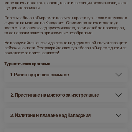
може да изглежда като разкош, това е инвестиция в изживяване, което 
ще цените завинаги.
Полетът с балон в Гьореме е повече от просто тур – това е пътуване в 
сърцето на магията на Кападокия. От момента на излитането до 
тоста с шампанско след приземяването, всеки детайл е проектиран, 
за да направи вашето приключение незабравимо.
Не пропускайте шанса си да летите над един от най-впечатляващите 
пейзажи на света. Резервирайте своя тур с балон в Гьореме днес и се 
подгответе за полет на живота!
Туристическа програма
1. Ранно сутрешно взимане
2. Пристигане на мястото за изстрелване
3. Излитане и плаване над Кападокия