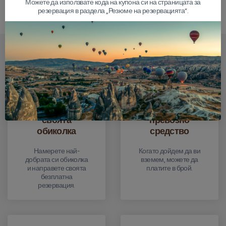
Можете да използвате кода на купона си на страницата за
резервация в раздела „Резюме на резервацията“.
Как протича целият процес?
Резервирайте
Плащане в
своята
превозно
обиколка
средство
Намерете най-
Когато дойдем да ви
добрата си обиколка
вземем, можете да
и направете своята
платите в брой.
безплатна
резервация.