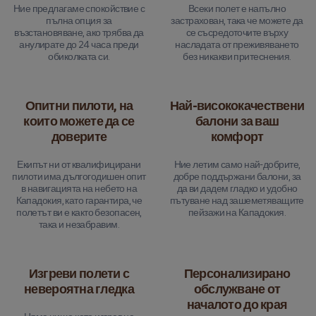
Ние предлагаме спокойствие с
Всеки полет е напълно
пълна опция за
застрахован, така че можете да
възстановяване, ако трябва да
се съсредоточите върху
анулирате до 24 часа преди
насладата от преживяването
обиколката си.
без никакви притеснения.
Опитни пилоти, на
Най-висококачествени
които можете да се
балони за ваш
доверите
комфорт
Екипът ни от квалифицирани
Ние летим само най-добрите,
пилоти има дългогодишен опит
добре поддържани балони, за
в навигацията на небето на
да ви дадем гладко и удобно
Кападокия, като гарантира, че
пътуване над зашеметяващите
полетът ви е както безопасен,
пейзажи на Кападокия.
така и незабравим.
Изгреви полети с
Персонализирано
невероятна гледка
обслужване от
началото до края