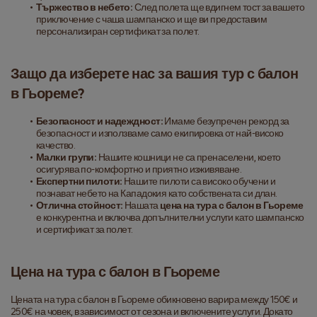
Тържество в небето:
 След полета ще вдигнем тост за вашето 
приключение с чаша шампанско и ще ви предоставим 
персонализиран сертификат за полет.
Защо да изберете нас за вашия тур с балон 
в Гьореме?
Безопасност и надеждност:
 Имаме безупречен рекорд за 
безопасност и използваме само екипировка от най-високо 
качество.
Малки групи:
 Нашите кошници не са пренаселени, което 
осигурява по-комфортно и приятно изживяване.
Експертни пилоти:
 Нашите пилоти са високо обучени и 
познават небето на Кападокия като собствената си длан.
Отлична стойност:
 Нашата 
цена на тура с балон в Гьореме
е конкурентна и включва допълнителни услуги като шампанско 
и сертификат за полет.
Цена на тура с балон в Гьореме
Цената на тура с балон в Гьореме обикновено варира между 150€ и 
250€ на човек, в зависимост от сезона и включените услуги. Докато 