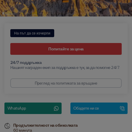
На път да се изчерпи
Попитайте за цена
24/7 поддръжка
Нашият награден екип за поддръжка е тук, за да помогне 24/7.
Преглед на политиката за връщане
WhatsApp
Обадете ни се
Продължителност на обиколката
60 минута