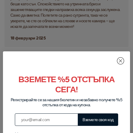
беше като сън. Спокойствието на утринната бриз и
зашеметяващите гледки направиха всяка секунда заслужена.
Само да вметна: Полетите са рано сутринта, така че се
уверете, че сте се облекли на слоеве и носете камера – ще
искате да запечатате всеки момент!
18 февруари 2025
ВЗЕМЕТЕ %5 ОТСТЪПКА
СЕГА!
Регистрирайте се за нашия бюлетин и незабавно получете %5
отстъпка от кода на купона.
Показване на коментари
Вземете своя код
Напишете отзив