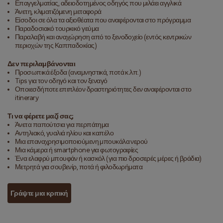
Επαγγελματίας, αδειοδοτημένος οδηγός που μιλάει αγγλικά
Άνετη, κλιματιζόμενη μεταφορά
Είσοδοι σε όλα τα αξιοθέατα που αναφέρονται στο πρόγραμμα
Παραδοσιακό τουρκικό γεύμα
Παραλαβή και αναχώρηση από το ξενοδοχείο (εντός κεντρικών
περιοχών της Καππαδοκίας)
Δεν περιλαμβάνονται
Προσωπικά έξοδα (αναμνηστικά, ποτά κ.λπ.)
Tips για τον οδηγό και τον ξεναγό
Οποιεσδήποτε επιπλέον δραστηριότητες δεν αναφέρονται στο
itinerary
Τι να φέρετε μαζί σας;
Άνετα παπούτσια για περπάτημα
Αντηλιακό, γυαλιά ηλίου και καπέλο
Μια επαναχρησιμοποιούμενη μπουκάλα νερού
Μια κάμερα ή smartphone για φωτογραφίες
Ένα ελαφρύ μπουφάν ή κασκόλ (για πιο δροσερές μέρες ή βράδια)
Μετρητά για σουβενίρ, ποτά ή φιλοδωρήματα
Γράψτε μια κριτική