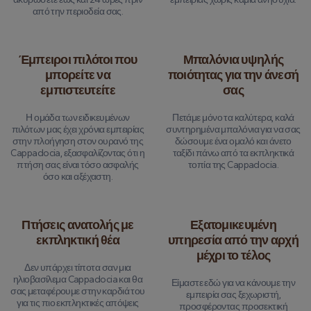
από την περιοδεία σας.
Έμπειροι πιλότοι που
Μπαλόνια υψηλής
μπορείτε να
ποιότητας για την άνεσή
εμπιστευτείτε
σας
Η ομάδα των ειδικευμένων
Πετάμε μόνο τα καλύτερα, καλά
πιλότων μας έχει χρόνια εμπειρίας
συντηρημένα μπαλόνια για να σας
στην πλοήγηση στον ουρανό της
δώσουμε ένα ομαλό και άνετο
Cappadocia, εξασφαλίζοντας ότι η
ταξίδι πάνω από τα εκπληκτικά
πτήση σας είναι τόσο ασφαλής
τοπία της Cappadocia.
όσο και αξέχαστη.
Πτήσεις ανατολής με
Εξατομικευμένη
εκπληκτική θέα
υπηρεσία από την αρχή
μέχρι το τέλος
Δεν υπάρχει τίποτα σαν μια
ηλιοβασίλεμα Cappadocia και θα
Είμαστε εδώ για να κάνουμε την
σας μεταφέρουμε στην καρδιά του
εμπειρία σας ξεχωριστή,
για τις πιο εκπληκτικές απόψεις
προσφέροντας προσεκτική