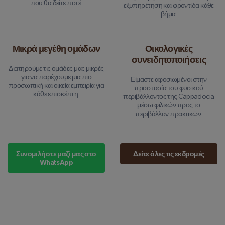
που θα δείτε ποτέ.
εξυπηρέτηση και φροντίδα κάθε
βήμα.
Μικρά μεγέθη ομάδων
Οικολογικές
συνειδητοποιήσεις
Διατηρούμε τις ομάδες μας μικρές
για να παρέχουμε μια πιο
Είμαστε αφοσιωμένοι στην
προσωπική και οικεία εμπειρία για
προστασία του φυσικού
κάθε επισκέπτη.
περιβάλλοντος της Cappadocia
μέσω φιλικών προς το
περιβάλλον πρακτικών.
Συνομιλήστε μαζί μας στο
Δείτε όλες τις εκδρομές
WhatsApp