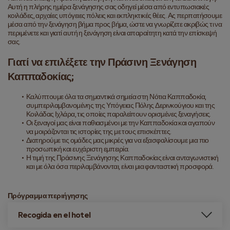
Αυτή η πλήρης ημέρα ξενάγησης σας οδηγεί μέσα από εντυπωσιακές 
κοιλάδες, αρχαίες υπόγειες πόλεις και εκπληκτικές θέες. Ας περπατήσουμε 
μέσα από την ξενάγηση βήμα προς βήμα, ώστε να γνωρίζετε ακριβώς τι να 
περιμένετε και γιατί αυτή η ξενάγηση είναι απαραίτητη κατά την επίσκεψή 
σας.
Γιατί να επιλέξετε την Πράσινη Ξενάγηση 
Καππαδοκίας;
Καλύπτουμε όλα τα σημαντικά σημεία στη Νότια Καππαδοκία, 
συμπεριλαμβανομένης της Υπόγειας Πόλης Δερινκούγιου και της 
Κοιλάδας Ιχλάρα, τις οποίες παραλείπουν ορισμένες ξεναγήσεις.
Οι ξεναγοί μας είναι παθιασμένοι με την Καππαδοκία και αγαπούν 
να μοιράζονται τις ιστορίες της με τους επισκέπτες.
Διατηρούμε τις ομάδες μας μικρές για να εξασφαλίσουμε μια πιο 
προσωπική και ευχάριστη εμπειρία.
Η τιμή της Πράσινης Ξενάγησης Καππαδοκίας είναι ανταγωνιστική 
και με όλα όσα περιλαμβάνονται, είναι μια φανταστική προσφορά.
Πρόγραμμα περιήγησης
Recogida en el hotel