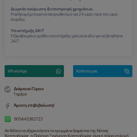
Δωρεάν ακύρωση & επιστροφή χρημάτων.
Η εκδρομή μπορεί να ακυρωθεί έως και 24 ώρες πριν την ώρα
έναρξης.
Υποστήριξη 24/7
Η βραβευμένη ομάδα υποστήριξής μας είναι εδώ για να βοηθήσει
24/7.
WhatsApp
Καλέστε μας
Διάρκεια Γύρου
1 ημέρα
Άμεση επιβεβαίωση!
905443382723
Αν θέλετε να εξερευνήσετε τα κρυμμένα διαμάντια της Νότιας 
Καππαδοκίας, η Πράσινη Ξενάγηση Καππαδοκίας είναι η τέλεια επιλογή. 