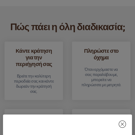
Πώς πάει η όλη διαδικασία;
Κάντε κράτηση
Πληρώστε στο
για την
όχημα
περιήγησή σας
Όταν ερχόμαστε να
σας παραλάβουμε,
Βρείτε την καλύτερη
μπορείτε να
περιοδεία σας και κάντε
πληρώσετε με μετρητά.
δωρεάν την κράτησή
σας.
Μαζεύω
Αποβίβαση
Θα σας παραλάβουμε
Μετά την ξενάγηση θα