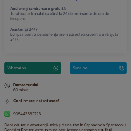
Anulare și rambursare gratuită.
Turul poate fi anulat cu până la 24 de ore înainte de ora de
începere.
Asistență 24/7
Echipa noastră de asistență premiată este aici pentru a vă ajuta
24/7.
WhatsApp
Sună-ne
Durata turului
60 minut
Confirmare instantanee!
905443382723
Dacă căutați o experiență unică și de neuitat în Cappadocia, Spectacolul 
Dervișilor Rotitori este un must-see. Această ceremonie sufistă 