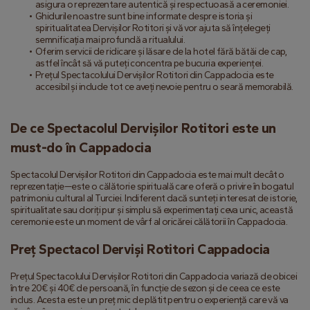
asigura o reprezentare autentică și respectuoasă a ceremoniei.
Ghidurile noastre sunt bine informate despre istoria și 
spiritualitatea Dervișilor Rotitori și vă vor ajuta să înțelegeți 
semnificația mai profundă a ritualului.
Oferim servicii de ridicare și lăsare de la hotel fără bătăi de cap, 
astfel încât să vă puteți concentra pe bucuria experienței.
Prețul Spectacolului Dervișilor Rotitori din Cappadocia este 
accesibil și include tot ce aveți nevoie pentru o seară memorabilă.
De ce Spectacolul Dervișilor Rotitori este un 
must-do în Cappadocia
Spectacolul Dervișilor Rotitori din Cappadocia este mai mult decât o 
reprezentație—este o călătorie spirituală care oferă o privire în bogatul 
patrimoniu cultural al Turciei. Indiferent dacă sunteți interesat de istorie, 
spiritualitate sau doriți pur și simplu să experimentați ceva unic, această 
ceremonie este un moment de vârf al oricărei călătorii în Cappadocia.
Preț Spectacol Derviși Rotitori Cappadocia
Prețul Spectacolului Dervișilor Rotitori din Cappadocia variază de obicei 
între 20€ și 40€ de persoană, în funcție de sezon și de ceea ce este 
inclus. Acesta este un preț mic de plătit pentru o experiență care vă va 