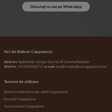
Discutați cu noi pe WhatsApp
Hot Air Balloon Cappadocia
Address:
Aydınlı Mah. Güngör Sok. No:18 Göreme/Nevşehir
Telefon:
+90 5443382723
e-mail:
sky@hotairballooncappadocia.net
Termeni de utilizare
Zboruri cu balonul cu aer cald în Cappadocia
Excursii în Cappadocia
Tururi private în Cappadocia