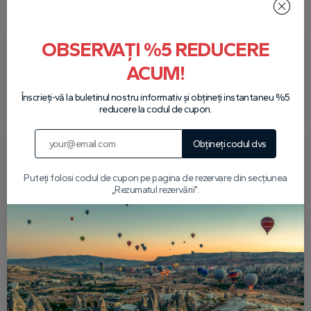
Cum merge întregul proces?
OBSERVAȚI %5 REDUCERE
Rezervă-ți turul
Plata in vehicul
ACUM!
Găsiți cel mai bun tur și
Puteți plăti cash când
Înscrieți-vă la buletinul nostru informativ și obțineți instantaneu %5
rezervați gratuit.
venim să vă luăm.
reducere la codul de cupon.
Obțineți codul dvs
Transfer
Întoarcere
Puteți folosi codul de cupon pe pagina de rezervare din secțiunea
Vă vom lua de la hotel
Vă vom lăsa la hotel
„Rezumatul rezervării”.
pentru turul pe care l-
după tur.
ați rezervat.
Scrie-ne pe WhatsApp