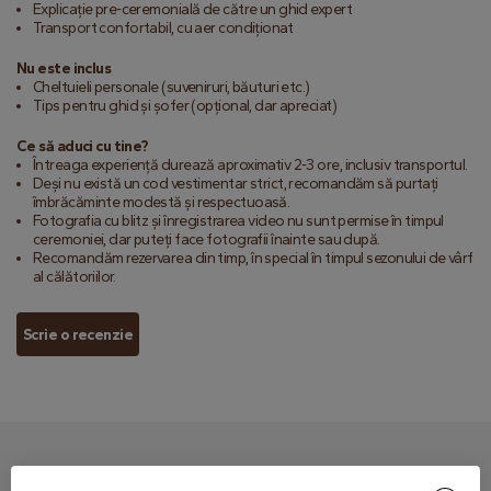
Explicație pre-ceremonială de către un ghid expert
Transport confortabil, cu aer condiționat
Nu este inclus
Cheltuieli personale (suveniruri, băuturi etc.)
Tips pentru ghid și șofer (opțional, dar apreciat)
Ce să aduci cu tine?
Întreaga experiență durează aproximativ 2-3 ore, inclusiv transportul.
Deși nu există un cod vestimentar strict, recomandăm să purtați
îmbrăcăminte modestă și respectuoasă.
Fotografia cu blitz și înregistrarea video nu sunt permise în timpul
ceremoniei, dar puteți face fotografii înainte sau după.
Recomandăm rezervarea din timp, în special în timpul sezonului de vârf
al călătoriilor.
Scrie o recenzie