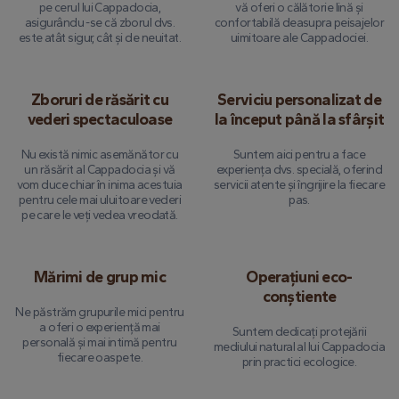
pe cerul lui Cappadocia,
vă oferi o călătorie lină și
asigurându -se că zborul dvs.
confortabilă deasupra peisajelor
este atât sigur, cât și de neuitat.
uimitoare ale Cappadociei.
Zboruri de răsărit cu
Serviciu personalizat de
vederi spectaculoase
la început până la sfârșit
Nu există nimic asemănător cu
Suntem aici pentru a face
un răsărit al Cappadocia și vă
experiența dvs. specială, oferind
vom duce chiar în inima acestuia
servicii atente și îngrijire la fiecare
pentru cele mai uluitoare vederi
pas.
pe care le veți vedea vreodată.
Mărimi de grup mic
Operațiuni eco-
conștiente
Ne păstrăm grupurile mici pentru
a oferi o experiență mai
Suntem dedicați protejării
personală și mai intimă pentru
mediului natural al lui Cappadocia
fiecare oaspete.
prin practici ecologice.