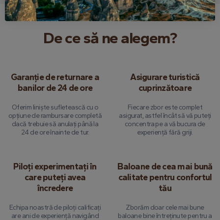
De ce să ne alegem?
Garanție de returnare a
Asigurare turistică
banilor de 24 de ore
cuprinzătoare
Oferim liniște sufletească cu o
Fiecare zbor este complet
opțiune de rambursare completă
asigurat, astfel încât să vă puteți
dacă trebuie să anulați până la
concentra pe a vă bucura de
24 de ore înainte de tur.
experiență fără griji.
Piloți experimentați în
Baloane de cea mai bună
care puteți avea
calitate pentru confortul
încredere
tău
Echipa noastră de piloți calificați
Zborăm doar cele mai bune
are ani de experiență navigând
baloane bine întreținute pentru a