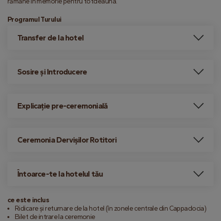
rămâne în memorie pentru totdeauna.
Programul Turului
Transfer de la hotel
Sosire și Introducere
Explicație pre-ceremonială
Ceremonia Dervișilor Rotitori
Întoarce-te la hotelul tău
ce este inclus
Ridicare și returnare de la hotel (în zonele centrale din Cappadocia)
Bilet de intrare la ceremonie