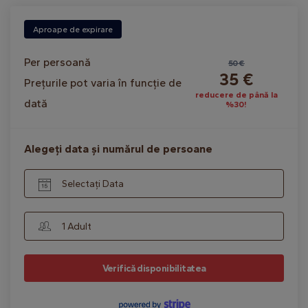
Aproape de expirare
Per persoană
50 €
35 €
Prețurile pot varia în funcție de
reducere de până la
dată
%30!
Alegeți data și numărul de persoane
Selectați Data
1 Adult
Verifică disponibilitatea