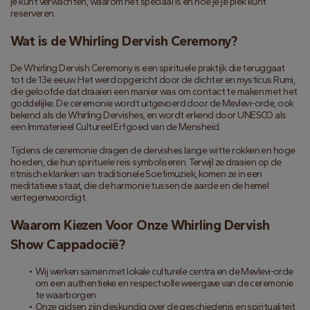
je kunt verwachten, waarom het speciaal is en hoe je je plek kunt 
reserveren.
Wat is de Whirling Dervish Ceremony?
De Whirling Dervish Ceremony is een spirituele praktijk die teruggaat 
tot de 13e eeuw. Het werd opgericht door de dichter en mysticus Rumi, 
die geloofde dat draaien een manier was om contact te maken met het 
goddelijke. De ceremonie wordt uitgevoerd door de Mevlevi-orde, ook 
bekend als de Whirling Dervishes, en wordt erkend door UNESCO als 
een Immaterieel Cultureel Erfgoed van de Mensheid.
Tijdens de ceremonie dragen de dervishes lange witte rokken en hoge 
hoeden, die hun spirituele reis symboliseren. Terwijl ze draaien op de 
ritmische klanken van traditionele Soefimuziek, komen ze in een 
meditatieve staat, die de harmonie tussen de aarde en de hemel 
vertegenwoordigt.
Waarom Kiezen Voor Onze Whirling Dervish 
Show Cappadocië?
Wij werken samen met lokale culturele centra en de Mevlevi-orde 
om een authentieke en respectvolle weergave van de ceremonie 
te waarborgen.
Onze gidsen zijn deskundig over de geschiedenis en spiritualiteit 