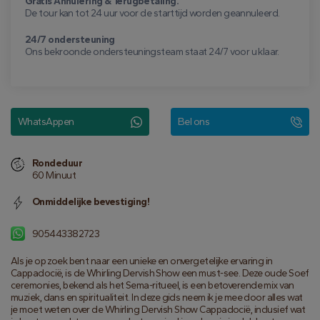
Gratis Annulering & Terugbetaling.
De tour kan tot 24 uur voor de starttijd worden geannuleerd.
24/7 ondersteuning
Ons bekroonde ondersteuningsteam staat 24/7 voor u klaar.
WhatsAppen
Bel ons
Rondeduur
60 Minuut
Onmiddelijke bevestiging!
905443382723
Als je op zoek bent naar een unieke en onvergetelijke ervaring in 
Cappadocië, is de Whirling Dervish Show een must-see. Deze oude Soef 
ceremonies, bekend als het Sema-ritueel, is een betoverende mix van 
muziek, dans en spiritualiteit. In deze gids neem ik je mee door alles wat 
je moet weten over de Whirling Dervish Show Cappadocië, inclusief wat 