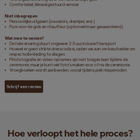
Comfortabel, klimaatgestuurd vervoer
Niet inbegrepen
Persoonlijke uitgaven (souvenirs, drankjes, enz.)
Fooi voor de gids en chauffeur (optioneel maar gewaardeerd)
Wat mee te nemen?
De hele ervaring duurt ongeveer 2-3 uur, inclusief transport.
Hoewel er geen strikte dresscode is, raden we aan om bescheiden en
respectvolle kleding te dragen.
Flitsfotografie en video-opnames zijn niet toegestaan tijdens de
ceremonie, maar je kunt wel foto's maken voor of na de ceremonie.
Vroegboeken wordt aanbevolen, vooral tijdens piek reisperioden.
Schrijf een review
Hoe verloopt het hele proces?