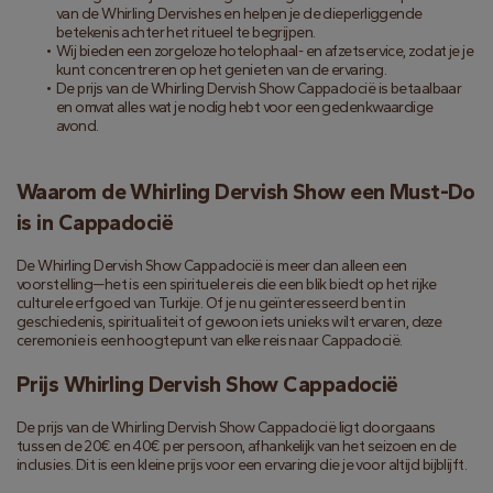
van de Whirling Dervishes en helpen je de dieperliggende 
betekenis achter het ritueel te begrijpen.
Wij bieden een zorgeloze hotelophaal- en afzetservice, zodat je je 
kunt concentreren op het genieten van de ervaring.
De prijs van de Whirling Dervish Show Cappadocië is betaalbaar 
en omvat alles wat je nodig hebt voor een gedenkwaardige 
avond.
Waarom de Whirling Dervish Show een Must-Do 
is in Cappadocië
De Whirling Dervish Show Cappadocië is meer dan alleen een 
voorstelling—het is een spirituele reis die een blik biedt op het rijke 
culturele erfgoed van Turkije. Of je nu geïnteresseerd bent in 
geschiedenis, spiritualiteit of gewoon iets unieks wilt ervaren, deze 
ceremonie is een hoogtepunt van elke reis naar Cappadocië.
Prijs Whirling Dervish Show Cappadocië
De prijs van de Whirling Dervish Show Cappadocië ligt doorgaans 
tussen de 20€ en 40€ per persoon, afhankelijk van het seizoen en de 
inclusies. Dit is een kleine prijs voor een ervaring die je voor altijd bijblijft.