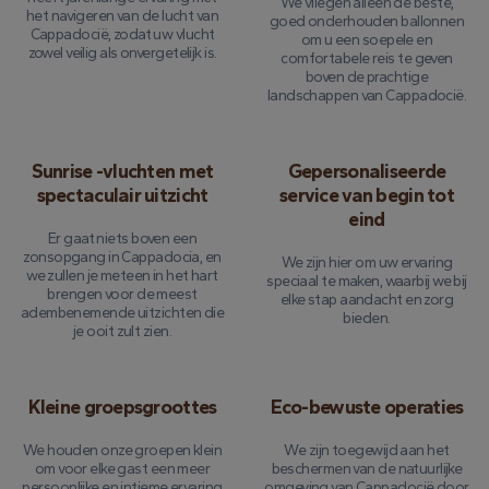
We vliegen alleen de beste,
het navigeren van de lucht van
goed onderhouden ballonnen
Cappadocië, zodat uw vlucht
om u een soepele en
zowel veilig als onvergetelijk is.
comfortabele reis te geven
boven de prachtige
landschappen van Cappadocië.
Sunrise -vluchten met
Gepersonaliseerde
spectaculair uitzicht
service van begin tot
eind
Er gaat niets boven een
zonsopgang in Cappadocia, en
We zijn hier om uw ervaring
we zullen je meteen in het hart
speciaal te maken, waarbij we bij
brengen voor de meest
elke stap aandacht en zorg
adembenemende uitzichten die
bieden.
je ooit zult zien.
Kleine groepsgroottes
Eco-bewuste operaties
We houden onze groepen klein
We zijn toegewijd aan het
om voor elke gast een meer
beschermen van de natuurlijke
persoonlijke en intieme ervaring
omgeving van Cappadocië door