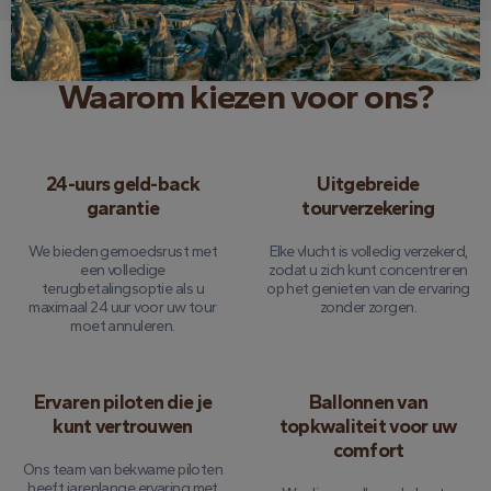
Waarom kiezen voor ons?
24-uurs geld-back
Uitgebreide
garantie
tourverzekering
We bieden gemoedsrust met
Elke vlucht is volledig verzekerd,
een volledige
zodat u zich kunt concentreren
terugbetalingsoptie als u
op het genieten van de ervaring
maximaal 24 uur voor uw tour
zonder zorgen.
moet annuleren.
Ervaren piloten die je
Ballonnen van
kunt vertrouwen
topkwaliteit voor uw
comfort
Ons team van bekwame piloten
heeft jarenlange ervaring met